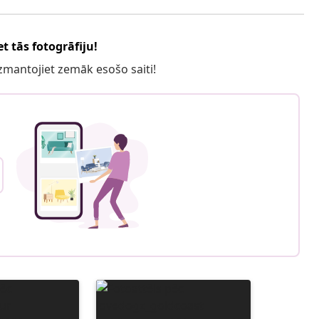
t tās fotogrāfiju!
 izmantojiet zemāk esošo saiti!