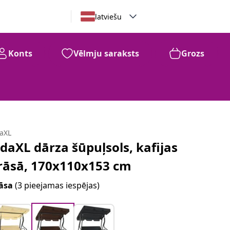
latviešu
Konts
Vēlmju saraksts
Grozs
daXL
idaXL dārza šūpuļsols, kafijas
rāsā, 170x110x153 cm
āsa
(3 pieejamas iespējas)