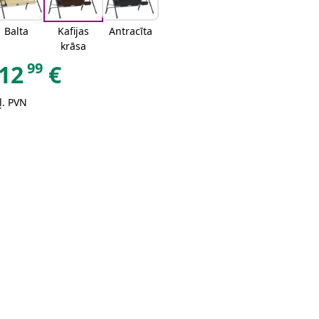
Balta
Kafijas
Antracīta
krāsa
99
12
€
ļ. PVN