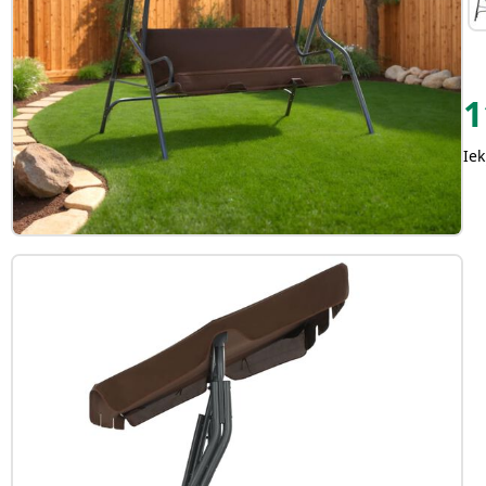
1
Iek