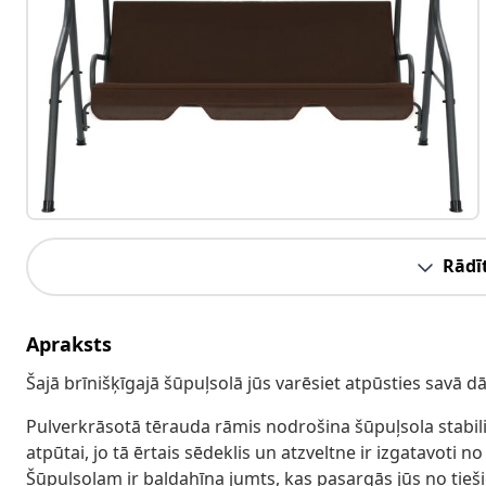
Rādīt
Apraksts
Šajā brīnišķīgajā šūpuļsolā jūs varēsiet atpūsties savā dā
Pulverkrāsotā tērauda rāmis nodrošina šūpuļsola stabilitāt
atpūtai, jo tā ērtais sēdeklis un atzveltne ir izgatavoti 
Šūpuļsolam ir baldahīna jumts, kas pasargās jūs no tieši