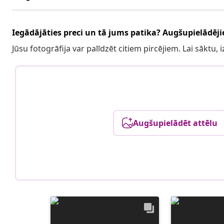
Iegādājāties preci un tā jums patika? Augšupielādējie
Jūsu fotogrāfija var palīdzēt citiem pircējiem. Lai sāktu,
Augšupielādēt attēlu