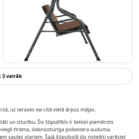
 3 vairāk
rzā, uz terases vai citā vietā ārpus mājas.
i un izturību. Šis šūpuļtīkls ir lieliski piemērots
no viegli tīrāma, ūdensizturīga poliestera auduma.
em saules stariem. Šajā šūpuļsolā jūs noteikti varēsiet