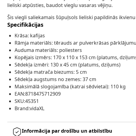
lieliski atpūsties, baudot vieglu vasaras vējiņu.
Šis viegli saliekamais šūpuļsols lieliski papildinās ikvien
Specifikācijas
Krāsa: kafijas
Rāmja materiāls: tērauds ar pulverkrāsas pārklājum
Auduma materiāls: poliesters
Kopējais izmērs: 170 x 110 x 153 cm (platums, dziļu
Sēdekļa izmēri: 130 x 45 cm (platums, dziļums)
Sēdekļa matrača biezums: 5 cm
Sēdekļa augstums no zemes: 37 cm
Maksimālā slogojamība (katrai sēdvietai): 110 kg
EAN:8718475712909
SKU:45351
Brand:vidaXL
Informācija par drošību un atbilstību