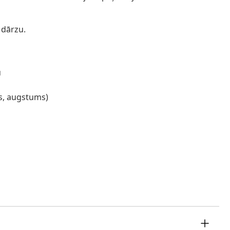
u dārzu.
u
ms, augstums)