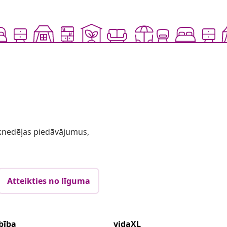
 iknedēļas piedāvājumus,
Atteikties no līguma
bība
vidaXL