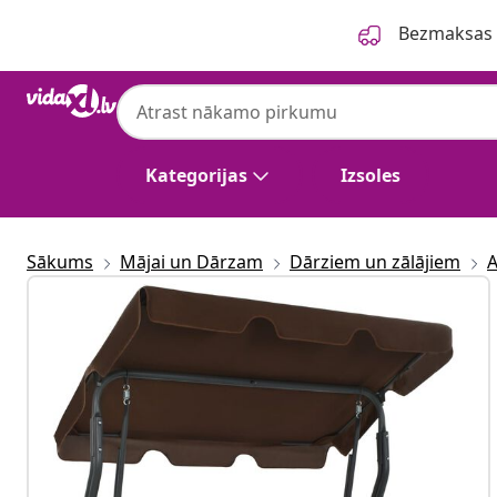
Iepriekšējais
Nākamais
Bezmaksas p
Kategorijas
Izsoles
Sākums
Mājai un Dārzam
Dārziem un zālājiem
A