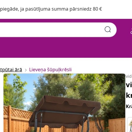
iegāde, ja pasūtījuma summa pārsniedz 80 €
tpūtai ārā
Lieveņa šūpuļkrēsli
vi
v
k
Kr