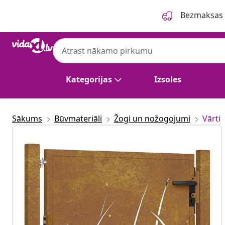
Iepriekšējais
Nākamais
Bezmaksas p
vidaXL
vidaXL dārza vārti, 100x100 cm, Corten tēr
Kategorijas
Izsoles
Sākums
Būvmateriāli
Žogi un nožogojumi
Vārti