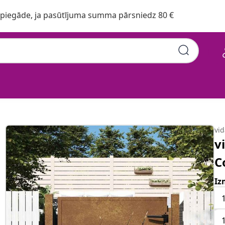
iegāde, ja pasūtījuma summa pārsniedz 80 €
auds, zāles dizains
vi
v
C
Iz