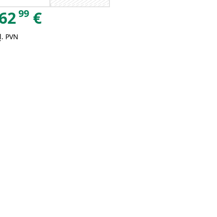
99
62
€
ļ. PVN