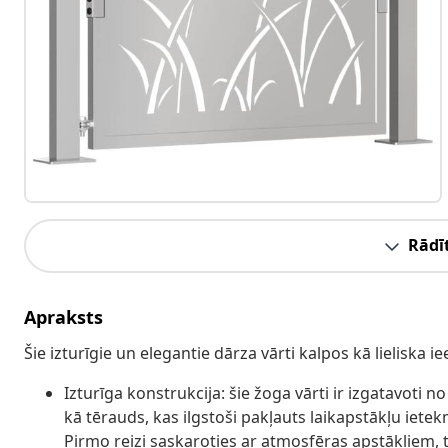
Rādīt
Apraksts
Šie izturīgie un elegantie dārza vārti kalpos kā lieliska ie
Izturīga konstrukcija: šie žoga vārti ir izgatavoti n
kā tērauds, kas ilgstoši pakļauts laikapstākļu ietek
Pirmo reizi saskaroties ar atmosfēras apstākļiem, t