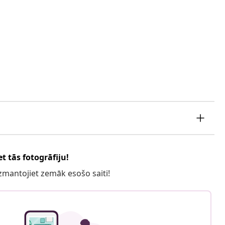
t tās fotogrāfiju!
 izmantojiet zemāk esošo saiti!