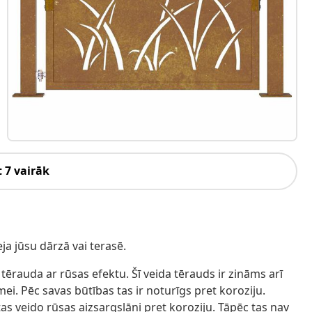
 7 vairāk
eja jūsu dārzā vai terasē.
o tērauda ar rūsas efektu. Šī veida tērauds ir zināms arī
mei. Pēc savas būtības tas ir noturīgs pret koroziju.
as veido rūsas aizsargslāni pret koroziju. Tāpēc tas nav