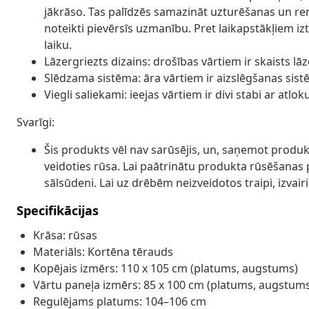
jākrāso. Tas palīdzēs samazināt uzturēšanas un r
noteikti pievērsīs uzmanību. Pret laikapstākļiem izt
laiku.
Lāzergriezts dizains: drošības vārtiem ir skaists lā
Slēdzama sistēma: āra vārtiem ir aizslēgšanas sist
Viegli saliekami: ieejas vārtiem ir divi stabi ar a
Svarīgi:
Šis produkts vēl nav sarūsējis, un, saņemot produkt
veidoties rūsa. Lai paātrinātu produkta rūsēšanas 
sālsūdeni. Lai uz drēbēm neizveidotos traipi, izvairi
Specifikācijas
Krāsa: rūsas
Materiāls: Kortēna tērauds
Kopējais izmērs: 110 x 105 cm (platums, augstums)
Vārtu paneļa izmērs: 85 x 100 cm (platums, augstum
Regulējams platums: 104–106 cm