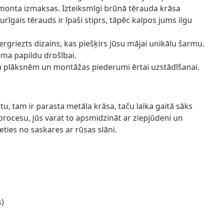
emonta izmaksas. Izteiksmīgi brūnā tērauda krāsa
urīgais tērauds ir īpaši stiprs, tāpēc kalpos jums ilgu
zergriezts dizains, kas piešķirs jūsu mājai unikālu šarmu.
ēma papildu drošībai.
tloku plāksnēm un montāžas piederumi ērtai uzstādīšanai.
u, tam ir parasta metāla krāsa, taču laika gaitā sāks
procesu, jūs varat to apsmidzināt ar ziepjūdeni un
eties no saskares ar rūsas slāni.
s)