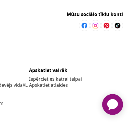
Mūsu sociālo tīklu konti
Apskatiet vairāk
Iepērcieties katrai telpai
evējs vidaXL
Apskatiet atlaides
umi