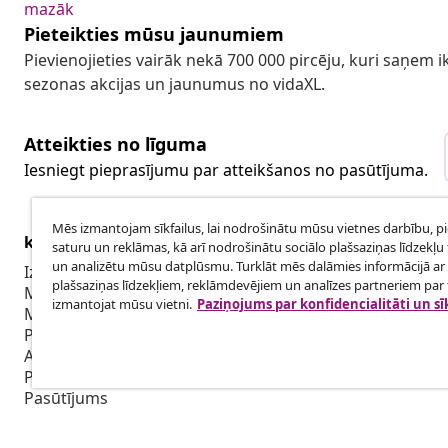
mazāk
Pieteikties mūsu jaunumiem
Pievienojieties vairāk nekā 700 000 pircēju, kuri saņem
sezonas akcijas un jaunumus no vidaXL.
Atteikties no līguma
Iesniegt pieprasījumu par atteikšanos no pasūtījuma.
Mēs izmantojam sīkfailus, lai nodrošinātu mūsu vietnes darbību, p
klientu apkalpoanaš
Uzņēmējdar
saturu un reklāmas, kā arī nodrošinātu sociālo plašsaziņas līdzekļu 
un analizētu mūsu datplūsmu. Turklāt mēs dalāmies informācijā ar 
Izsekot savu pasūtījumu
Biedru pro
plašsaziņas līdzekļiem, reklāmdevējiem un analīzes partneriem par t
Mans konts
Sadarbība m
izmantojat mūsu vietni.
Paziņojums par konfidencialitāti un sī
Maksājums
Piegāde
Atgriešana
Preces informācija
Pasūtījums