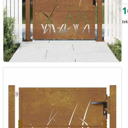
1
Iek