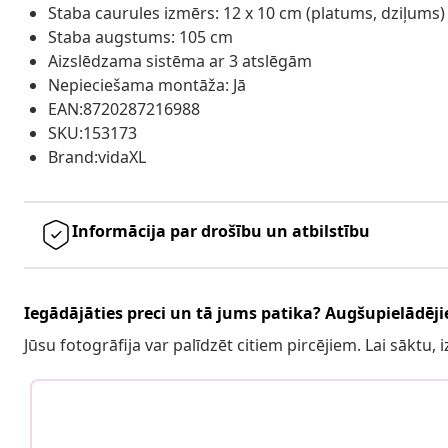
Staba caurules izmērs: 12 x 10 cm (platums, dziļums)
Staba augstums: 105 cm
Aizslēdzama sistēma ar 3 atslēgām
Nepieciešama montāža: Jā
EAN:8720287216988
SKU:153173
Brand:vidaXL
Informācija par drošību un atbilstību
Iegādājāties preci un tā jums patika? Augšupielādējie
Jūsu fotogrāfija var palīdzēt citiem pircējiem. Lai sāktu,