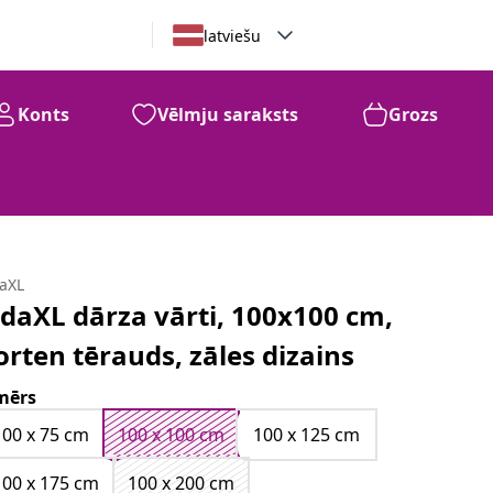
latviešu
Konts
Vēlmju saraksts
Grozs
99
162
€
daXL
idaXL dārza vārti, 100x100 cm,
orten tērauds, zāles dizains
mērs
100 x 75 cm
100 x 100 cm
100 x 125 cm
100 x 175 cm
100 x 200 cm