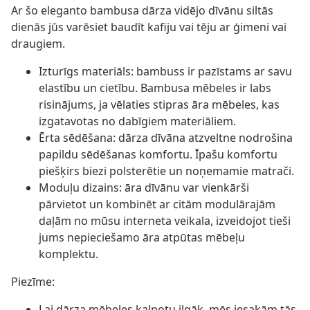
Ar šo eleganto bambusa dārza vidējo dīvānu siltās
dienās jūs varēsiet baudīt kafiju vai tēju ar ģimeni vai
draugiem.
Izturīgs materiāls: bambuss ir pazīstams ar savu
elastību un cietību. Bambusa mēbeles ir labs
risinājums, ja vēlaties stipras āra mēbeles, kas
izgatavotas no dabīgiem materiāliem.
Ērta sēdēšana: dārza dīvāna atzveltne nodrošina
papildu sēdēšanas komfortu. Īpašu komfortu
piešķirs biezi polsterētie un noņemamie matrači.
Moduļu dizains: āra dīvānu var vienkārši
pārvietot un kombinēt ar citām modulārajām
daļām no mūsu interneta veikala, izveidojot tieši
jums nepieciešamo āra atpūtas mēbeļu
komplektu.
Piezīme:
Lai dārza mēbeles kalpotu ilgāk, mēs iesakām tās