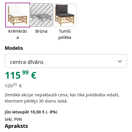
Krēmkrās
Brūna
Tumši
a
pelēka
Modelis
centra dīvāns
99
115
€
99
125
€
Zemākā akcijai nepakļautā cena, kas tika piedāvāta vidaXL
klientiem pēdējo 30 dienu laikā.
Jūs ietaupāt 10,00 € (- 8%)
Iekļ. PVN
Apraksts