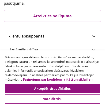
pasūtījuma.
Atteikties no līguma
klientu apkalpoanaš
Uzņēmējdarbība
Mēs izmantojam sīkfailus, lai nodrošinātu mūsu vietnes darbību,
pielāgotu saturu un reklāmas, kā arī nodrošinātu sociālo plašsaziņas
vidaXL
līdzekļu funkcijas un analizētu mūsu datplūsmu. Turklāt mēs
dalāmies informācijā ar sociālajiem plašsaziņas līdzekļiem,
reklāmdevējiem un analīzes partneriem par to, kā jūs izmantojat
Apskatiet vairāk
mūsu vietni.
Paziņojums par konfidencialitāti un sīkfailiem
Akceptēt visus sīkfailus
Noraidīt visu