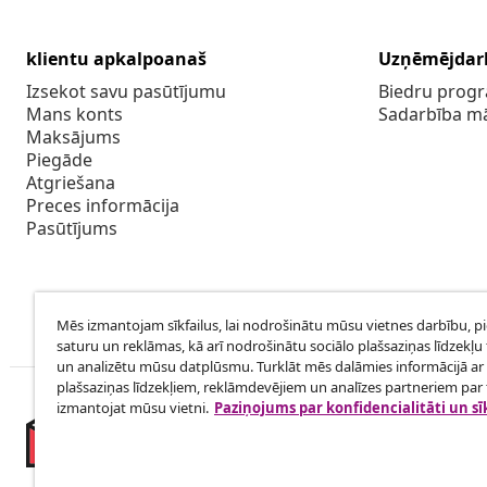
klientu apkalpoanaš
Uzņēmējdar
Izsekot savu pasūtījumu
Biedru pro
Mans konts
Sadarbība m
Maksājums
Piegāde
Atgriešana
Preces informācija
Pasūtījums
Mēs izmantojam sīkfailus, lai nodrošinātu mūsu vietnes darbību, p
saturu un reklāmas, kā arī nodrošinātu sociālo plašsaziņas līdzekļu 
un analizētu mūsu datplūsmu. Turklāt mēs dalāmies informācijā ar 
plašsaziņas līdzekļiem, reklāmdevējiem un analīzes partneriem par t
izmantojat mūsu vietni.
Paziņojums par konfidencialitāti un sī