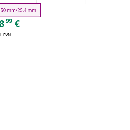
350 mm/25.4 mm
99
8
€
ļ. PVN