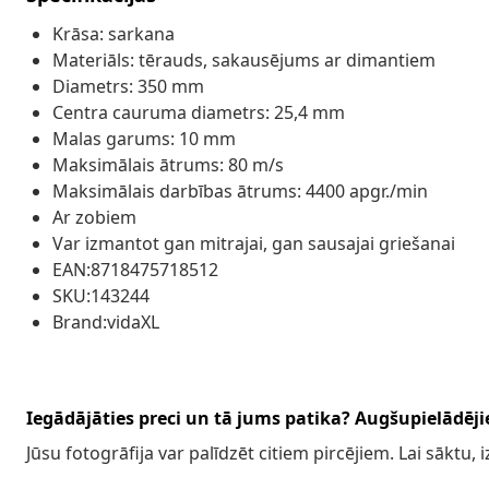
Krāsa: sarkana
Materiāls: tērauds, sakausējums ar dimantiem
Diametrs: 350 mm
Centra cauruma diametrs: 25,4 mm
Malas garums: 10 mm
Maksimālais ātrums: 80 m/s
Maksimālais darbības ātrums: 4400 apgr./min
Ar zobiem
Var izmantot gan mitrajai, gan sausajai griešanai
EAN:8718475718512
SKU:143244
Brand:vidaXL
Iegādājāties preci un tā jums patika? Augšupielādējie
Jūsu fotogrāfija var palīdzēt citiem pircējiem. Lai sāktu,