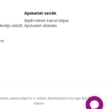
Apskatiet vairāk
Iepērcieties katrai telpai
evējs vidaXL
Apskatiet atlaides
umi
idaXL www.vidaxl.lv ir vidaXL Marketplace Europe B.V. tīmekļa
vietne