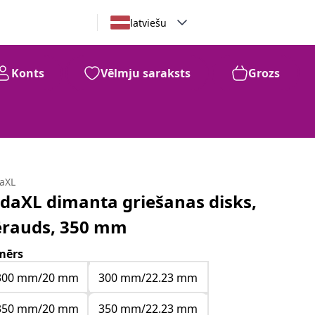
latviešu
Konts
Vēlmju saraksts
Grozs
daXL
idaXL dimanta griešanas disks,
ērauds, 350 mm
mērs
300 mm/20 mm
300 mm/22.23 mm
350 mm/20 mm
350 mm/22.23 mm