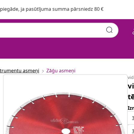
iegāde, ja pasūtījuma summa pārsniedz 80 €
strumentu asmeņi
Zāģu asmeņi
vi
v
t
Iz