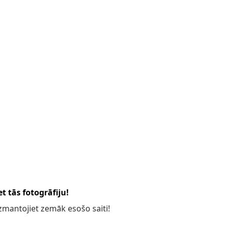
t tās fotogrāfiju!
 izmantojiet zemāk esošo saiti!