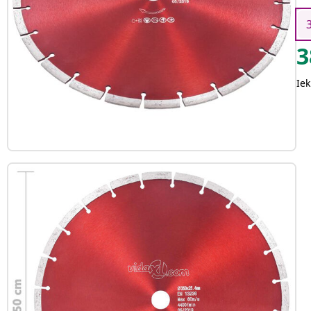
3
Iek