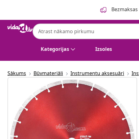
Iepriekšējais
Nākamais
Bezmaksas p
Kategorijas
Izsoles
Sākums
Būvmateriāli
Instrumentu aksesuāri
In