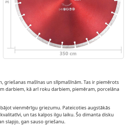
m, griešanas mašīnas un slīpmašīnām. Tas ir piemērots
kiem darbiem, kā arī roku darbiem, piemēram, porcelāna
abājot vienmērīgu griezumu. Pateicoties augstākās
valitatīvi, un tas kalpos ilgu laiku. Šo dimanta disku
an slapjo, gan sauso griešanu.