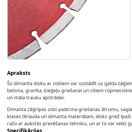
Apraksts
Šo dimanta disku ar zobiem var uzstādīt uz galda zāģie
betona, granīta, ķieģeļu griešanai un citiem rūpniecis
un māla trauku apstrādei.
Dimanta zāģripas zobi paātrina griešanas ātrumu, sagl
klases tērauda un dimanta materiālam, disks griež īpaši k
ražo ar aukstās presēšanas tehniku, un ar to var veikt g
Specifikācijas