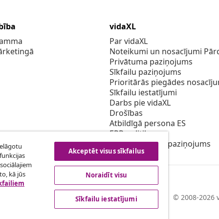
bība
vidaXL
gramma
Par vidaXL
ārketingā
Noteikumi un nosacījumi Pārd
Privātuma paziņojums
Sīkfailu paziņojums
Prioritārās piegādes nosacīj
Sīkfailu iestatījumi
Darbs pie vidaXL
Drošības
Atbildīgā persona ES
EPR politiku
Piekļūstamības paziņojums
ielāgotu
Akceptēt visus sīkfailus
funkcijas
sociālajiem
o, kā jūs
Noraidīt visu
kfailiem
© 2008-2026 v
Sīkfailu iestatījumi