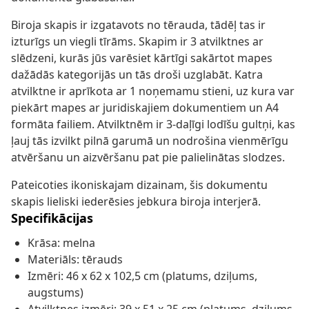
Biroja skapis ir izgatavots no tērauda, tādēļ tas ir
izturīgs un viegli tīrāms. Skapim ir 3 atvilktnes ar
slēdzeni, kurās jūs varēsiet kārtīgi sakārtot mapes
dažādās kategorijās un tās droši uzglabāt. Katra
atvilktne ir aprīkota ar 1 noņemamu stieni, uz kura var
piekārt mapes ar juridiskajiem dokumentiem un A4
formāta failiem. Atvilktnēm ir 3-daļīgi lodīšu gultņi, kas
ļauj tās izvilkt pilnā garumā un nodrošina vienmērīgu
atvēršanu un aizvēršanu pat pie palielinātas slodzes.
Pateicoties ikoniskajam dizainam, šis dokumentu
skapis lieliski iederēsies jebkura biroja interjerā.
Specifikācijas
Krāsa: melna
Materiāls: tērauds
Izmēri: 46 x 62 x 102,5 cm (platums, dziļums,
augstums)
Atvilktnes izmēri: 39 x 51 x 25 cm (platums, dziļums,