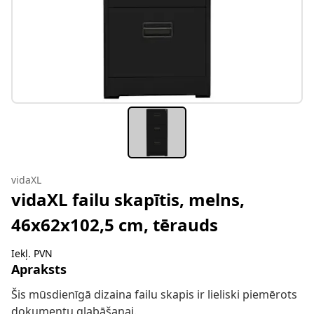
vidaXL
vidaXL failu skapītis, melns,
46x62x102,5 cm, tērauds
Iekļ. PVN
Apraksts
Šis mūsdienīgā dizaina failu skapis ir lieliski piemērots
dokumentu glabāšanai.