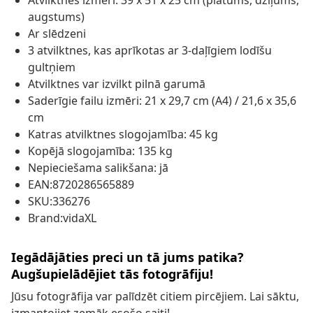
augstums)
Ar slēdzeni
3 atvilktnes, kas aprīkotas ar 3-daļīgiem lodīšu
gultņiem
Atvilktnes var izvilkt pilnā garumā
Saderīgie failu izmēri: 21 x 29,7 cm (A4) / 21,6 x 35,6
cm
Katras atvilktnes slogojamība: 45 kg
Kopējā slogojamība: 135 kg
Nepieciešama salikšana: jā
EAN:8720286565889
SKU:336276
Brand:vidaXL
Iegādājāties preci un tā jums patika?
Augšupielādējiet tās fotogrāfiju!
Jūsu fotogrāfija var palīdzēt citiem pircējiem. Lai sāktu,
izmantojiet zemāk esošo saiti!