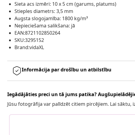
Sieta acs izmēri: 10 x 5 cm (garums, platums)
Stieples diametrs: 3,5 mm
Augsta slogojamība: 1800 kg/m³
Nepieciešama salikšana: jā
EAN:8721102850264
SKU:3295152
Brand:vidaXL
Informācija par drošību un atbilstību
Iegādājāties preci un tā jums patika? Augšupielādējie
Jūsu fotogrāfija var palīdzēt citiem pircējiem. Lai sāktu,