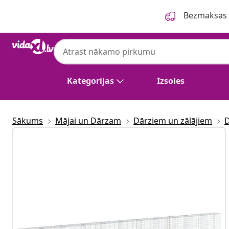
Iepriekšējais
Nākamais
Bezmaksas p
Kategorijas
Izsoles
Sākums
Mājai un Dārzam
Dārziem un zālājiem
D