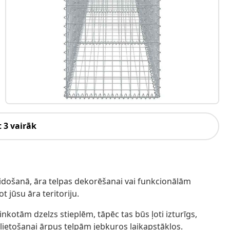
 3 vairāk
idošanā, āra telpas dekorēšanai vai funkcionālām
 jūsu āra teritoriju.
inkotām dzelzs stieplēm, tāpēc tas būs ļoti izturīgs,
 lietošanai ārpus telpām jebkuros laikapstākļos.