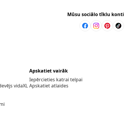
Mūsu sociālo tīklu konti
Apskatiet vairāk
Iepērcieties katrai telpai
evējs vidaXL
Apskatiet atlaides
umi