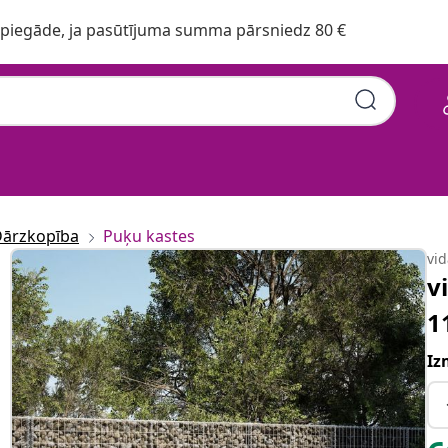
iegāde, ja pasūtījuma summa pārsniedz 80 €
ārzkopība
Puķu kastes
vi
v
1
Iz