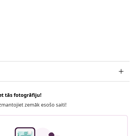
t tās fotogrāfiju!
 izmantojiet zemāk esošo saiti!