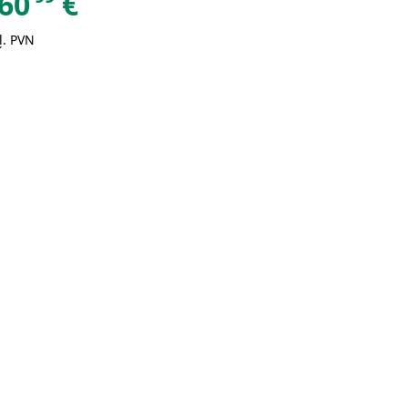
60
€
ļ. PVN