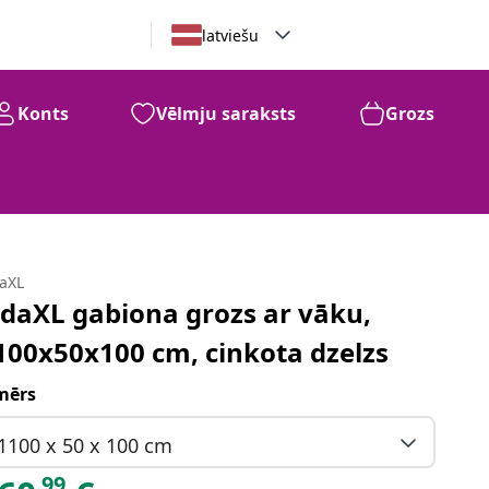
latviešu
Konts
Vēlmju saraksts
Grozs
daXL
idaXL gabiona grozs ar vāku,
100x50x100 cm, cinkota dzelzs
mērs
1100 x 50 x 100 cm
99