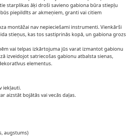
utie starplikas āķi droši savieno gabiona būra stiepļu
būs piepildīts ar akmeņiem, granti vai citiem
za montāžai nav nepieciešami instrumenti. Vienkārši
veida stieņus, kas tos sastiprinās kopā, un gabiona grozs
ēm vai telpas izkārtojuma jūs varat izmantot gabionu
zā izveidojot satriecošas gabionu atbalsta sienas,
dekoratīvus elementus.
 iekļauti.
r aizstāt bojātās vai vecās daļas.
s, augstums)