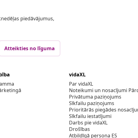
 iknedēļas piedāvājumus,
Atteikties no līguma
bība
vidaXL
gramma
Par vidaXL
ārketingā
Noteikumi un nosacījumi Pārd
Privātuma paziņojums
Sīkfailu paziņojums
Prioritārās piegādes nosacīj
Sīkfailu iestatījumi
Darbs pie vidaXL
Drošības
Atbildīgā persona ES