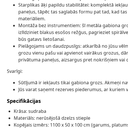
Starplikas āķi papildu stabilitātei: komplektā iekļa
paneļus, tāpēc tas saglabās formu pat tad, kad tas 
materiāliem.
Montāža bez instrumentiem: šī metāla gabiona gro
izlīdziniet blakus esošos režģus, pagrieziet spirāl
būs gatavs lietošanai.
Pielāgojams un daudzpusīgs: atkarībā no jūsu vēlm
grozu vienu pašu vai apvienot vairākus grozus, dār
privātuma paneļus, aizsargus pret nokrišņiem vai 
Svarīgi:
Sūtījumā ir iekļauts tikai gabiona grozs. Akmeņi nav
Jūs varat saņemt rezerves piederumus, ar kuriem va
Specifikācijas
Krāsa: sudraba
Materiāls: nerūsējošā dzelzs stieple
Kopējais izmērs: 1100 x 50 x 100 cm (garums, platum