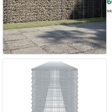
6
Iek