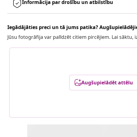
Informācija par drošību un atbilstību
Iegādājāties preci un tā jums patika? Augšupielādējie
Jūsu fotogrāfija var palīdzēt citiem pircējiem. Lai sāktu,
Augšupielādēt attēlu