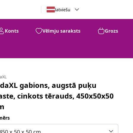
latviešu
Konts
Vēlmju saraksts
Grozs
daXL
idaXL gabions, augstā puķu
aste, cinkots tērauds, 450x50x50
m
mērs
450 x 50 x 50 cm