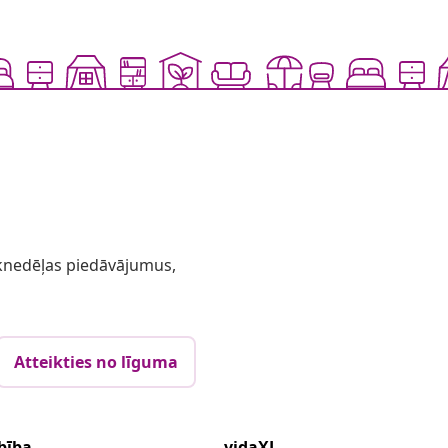
 iknedēļas piedāvājumus,
Atteikties no līguma
bība
vidaXL