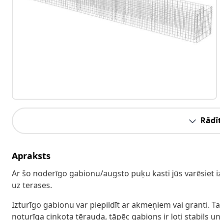
Rādīt
Apraksts
Ar šo noderīgo gabionu/augsto puķu kasti jūs varēsiet
uz terases.
Izturīgo gabionu var piepildīt ar akmeņiem vai granti. T
noturīga cinkota tērauda, tāpēc gabions ir ļoti stabils u