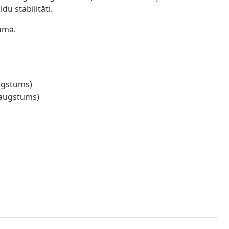
du stabilitāti.
jumā.
augstums)
, augstums)