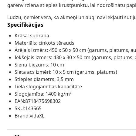
garenvirziena stieples krustpunktu, lai nodrošinātu papil
Lūdzu, ņemiet vērā, ka akmeņi un augi nav iekļauti sūtī
Specifikācijas
Krāsa: sudraba
Materiāls: cinkots tērauds
Ārējais izmērs: 450 x 50 x 50 cm (garums, platums, 
Iekšējais izmērs: 430 x 30 x 50 cm (garums, platums
Sienu biezums: 10 cm
Sieta acs izmēri: 10 x 5 cm (garums, platums)
Stieples diametrs: 3,5 mm
Liela slogojamības kapacitāte
Slogojamība: 1400 kg/m³
EAN:8718475698302
SKU:143565
Brand:vidaXL