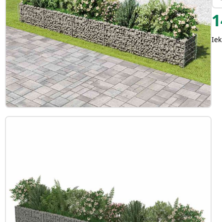
1
Iek