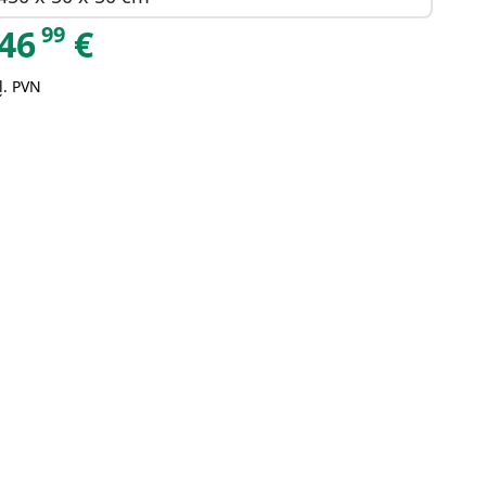
99
46
€
ļ. PVN