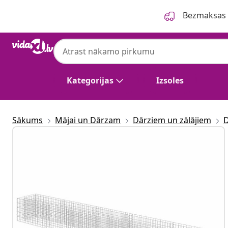
Iepriekšējais
Nākamais
Bezmaksas p
Kategorijas
Izsoles
Sākums
Mājai un Dārzam
Dārziem un zālājiem
D