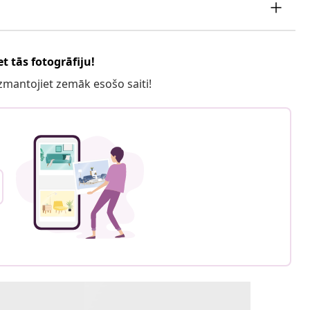
t tās fotogrāfiju!
 izmantojiet zemāk esošo saiti!