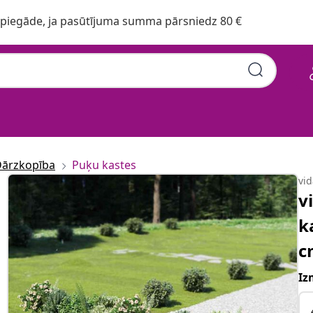
iegāde, ja pasūtījuma summa pārsniedz 80 €
ārzkopība
Puķu kastes
vi
v
k
c
Iz