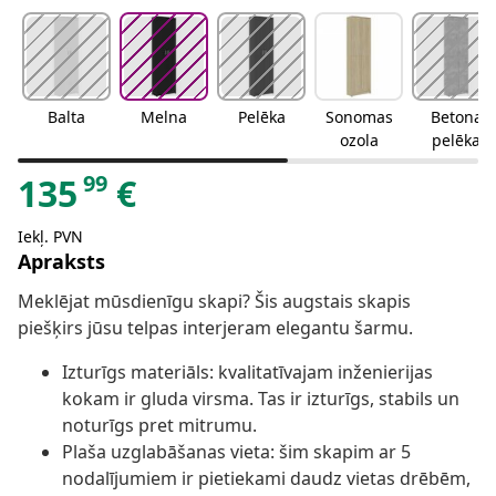
Balta
Melna
Pelēka
Sonomas
Betona
ozola
pelēka
99
135
€
Iekļ. PVN
Apraksts
Meklējat mūsdienīgu skapi? Šis augstais skapis
piešķirs jūsu telpas interjeram elegantu šarmu.
Izturīgs materiāls: kvalitatīvajam inženierijas
kokam ir gluda virsma. Tas ir izturīgs, stabils un
noturīgs pret mitrumu.
Plaša uzglabāšanas vieta: šim skapim ar 5
nodalījumiem ir pietiekami daudz vietas drēbēm,