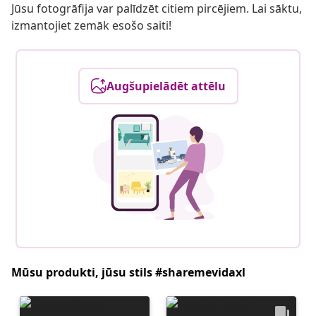
Jūsu fotogrāfija var palīdzēt citiem pircējiem. Lai sāktu,
izmantojiet zemāk esošo saiti!
Augšupielādēt attēlu
Mūsu produkti, jūsu stils #sharemevidaxl