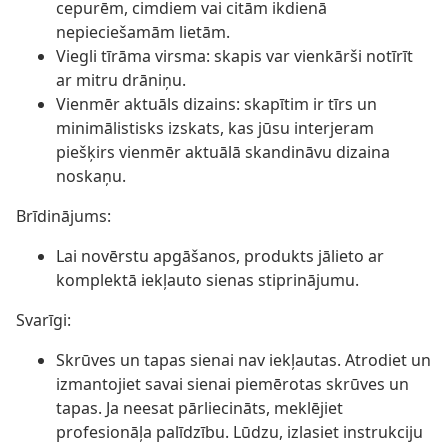
cepurēm, cimdiem vai citām ikdienā
nepieciešamām lietām.
Viegli tīrāma virsma: skapis var vienkārši notīrīt
ar mitru drāniņu.
Vienmēr aktuāls dizains: skapītim ir tīrs un
minimālistisks izskats, kas jūsu interjeram
piešķirs vienmēr aktuālā skandināvu dizaina
noskaņu.
Brīdinājums:
Lai novērstu apgāšanos, produkts jālieto ar
komplektā iekļauto sienas stiprinājumu.
Svarīgi:
Skrūves un tapas sienai nav iekļautas. Atrodiet un
izmantojiet savai sienai piemērotas skrūves un
tapas. Ja neesat pārliecināts, meklējiet
profesionāļa palīdzību. Lūdzu, izlasiet instrukciju