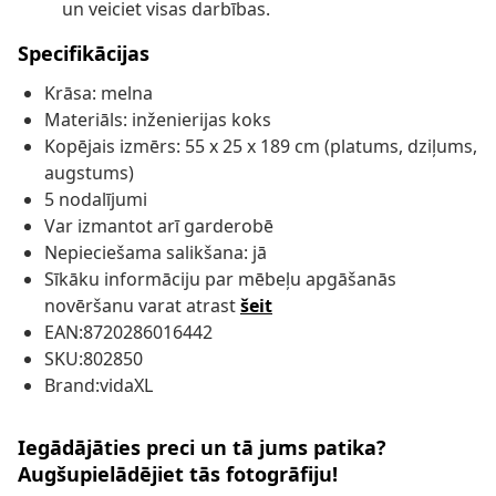
un veiciet visas darbības.
Specifikācijas
Krāsa: melna
Materiāls: inženierijas koks
Kopējais izmērs: 55 x 25 x 189 cm (platums, dziļums,
augstums)
5 nodalījumi
Var izmantot arī garderobē
Nepieciešama salikšana: jā
Sīkāku informāciju par mēbeļu apgāšanās
novēršanu varat atrast
šeit
EAN:8720286016442
SKU:802850
Brand:vidaXL
Iegādājāties preci un tā jums patika?
Augšupielādējiet tās fotogrāfiju!