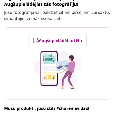
Augšupielādējiet tās fotogrāfiju!
Jūsu fotogrāfija var palīdzēt citiem pircējiem. Lai sāktu,
izmantojiet zemāk esošo saiti!
Augšupielādēt attēlu
Mūsu produkti, jūsu stils #sharemevidaxl