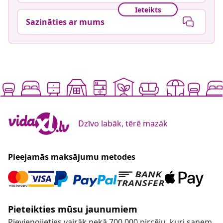
Ieteikts
Sazināties ar mums
Dzīvo labāk, tērē mazāk
Pieejamās maksājumu metodes
Pieteikties mūsu jaunumiem
Pievienojieties vairāk nekā 700 000 pircēju, kuri saņem