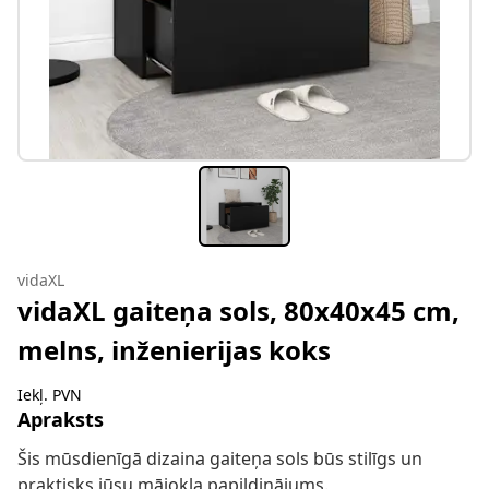
vidaXL
vidaXL gaiteņa sols, 80x40x45 cm,
melns, inženierijas koks
Iekļ. PVN
Apraksts
Šis mūsdienīgā dizaina gaiteņa sols būs stilīgs un
praktisks jūsu mājokļa papildinājums.