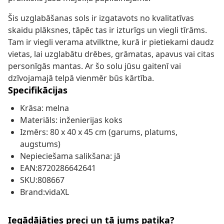
Šis uzglabāšanas sols ir izgatavots no kvalitatīvas
skaidu plāksnes, tāpēc tas ir izturīgs un viegli tīrāms.
Tam ir viegli verama atvilktne, kurā ir pietiekami daudz
vietas, lai uzglabātu drēbes, grāmatas, apavus vai citas
personīgās mantas. Ar šo solu jūsu gaitenī vai
dzīvojamajā telpā vienmēr būs kārtība.
Specifikācijas
Krāsa: melna
Materiāls: inženierijas koks
Izmērs: 80 x 40 x 45 cm (garums, platums,
augstums)
Nepieciešama salikšana: jā
EAN:8720286642641
SKU:808667
Brand:vidaXL
Iegādājāties preci un tā jums patika?