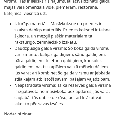
virsmu. Tas ir lielisks risinājums, lai atsvaidzinātu galdu
mājās vai komerciālā vidē, piemēram, restorānā,
kafejnīcā, viesnīcā utt.
Izturīgs materiāls: Masīvkoksne no priedes ir
skaists dabīgs materiāls. Priedes koksnei ir taisna
šķiedra, un mezgli piešķir materiālam tā
raksturīgo, zemniecisko izskatu.
Daudzpusīga galda virsma: Šo koka galda virsmu
var izmantot kafijas galdiņiem, sānu galdiņiem,
bāra galdiņiem, telefona galdiņiem, konsoles
galdiņiem, naktsskapīšiem vai kā mēbeļu dēļiem.
Jūs varat arī kombinēt šo galda virsmu ar jebkāda
stila kājām atbilstoši savām īpašajām vajadzībām.
Neapstrādāta virsma: Tā kā rezerves galda virsma
ir izgatavota no masīvkoka bez apdares, jūs varat
saglabāt tās dabisko krāsu, bet arī krāsot vai
lakot to pēc savas izvēles.
Noderīgi zināt: