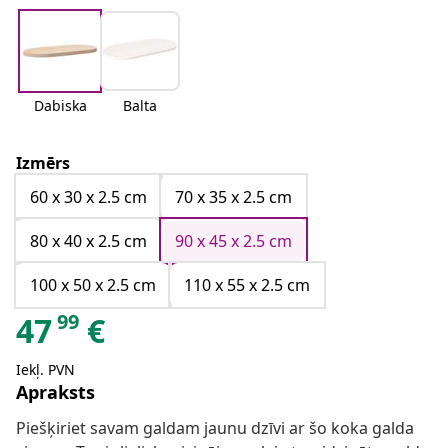
Dabiska
Balta
Izmērs
60 x 30 x 2.5 cm
70 x 35 x 2.5 cm
80 x 40 x 2.5 cm
90 x 45 x 2.5 cm
100 x 50 x 2.5 cm
110 x 55 x 2.5 cm
99
47
€
Iekļ. PVN
Apraksts
Piešķiriet savam galdam jaunu dzīvi ar šo koka galda