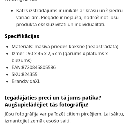
Katrs izstrādājums ir unikāls ar krāsu un šķiedru
variācijām. Piegāde ir nejauša, nodrošinot jūsu
produkta ekskluzivitāti un individualitāti.
Specifikācijas
Materiāls: masīva priedes koksne (neapstrādāta)
Izmēri: 90 x 45 x 2,5 cm (garums x platums x
biezums)
EAN:8720845805586
SKU:824355
Brand:vidaXL
Iegādājāties preci un tā jums patika?
Augšupielādējiet tās fotogrāfiju!
Jūsu fotogrāfija var palīdzēt citiem pircējiem. Lai sāktu,
izmantojiet zemāk esošo saiti!