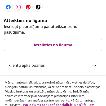
Atteikties no līguma
Iesniegt pieprasījumu par atteikšanos no
pasūtījuma.
Atteikties no līguma
klientu apkalpoanaš
Uzņēmējdarbība
Mēs izmantojam sīkfailus, lai nodrošinātu mūsu vietnes darbību,
pielāgotu saturu un reklāmas, kā arī nodrošinātu sociālo plašsaziņas
līdzekļu funkcijas un analizētu mūsu datplūsmu. Turklāt mēs
vidaXL
dalāmies informācijā ar sociālajiem plašsaziņas līdzekļiem,
reklāmdevējiem un analīzes partneriem par to, kā jūs izmantojat
mūsu vietni.
Paziņojums par konfidencialitāti un sīkfailiem