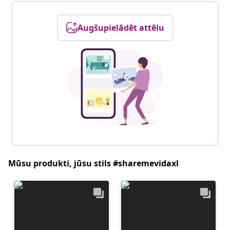
Augšupielādēt attēlu
Mūsu produkti, jūsu stils #sharemevidaxl