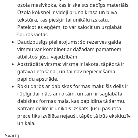
ozola masīvkoka, kas ir skaists dabīgs materiāls.
Ozola koksnei ir vidēji brūna krāsa un blīva
tekstūra, kas piešķir tai unikālu izskatu.
Pateicoties eņģēm, to var salocīt un uzglabāt
šaurās vietās.
Daudzpusīgs pielietojums: šo rezerves galda
virsmu var kombinēt ar dažādām pamatnēm
atbilstoši jūsu vajadzībām.
Apstrādāta virsma: virsma ir lakota, tāpēc tā ir
gatava lietošanai, un tai nav nepieciešama
papildu apstrāde.
Roku darbs ar dabiskas formas malu: šis dēlis ir
rūpīgi darināts ar rokām, un tam ir saglabāta
dabiskas formas mala, kas papildina tā šarmu.
Katram dēlim ir unikāls izskats. Jūsu pasūtītā
prece tiks izvēlēta nejauši, tāpēc tā būs ekskluzīvi
unikāla.
Svarīgi: