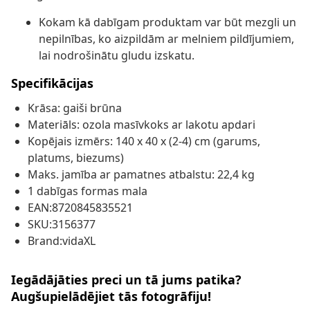
Kokam kā dabīgam produktam var būt mezgli un
nepilnības, ko aizpildām ar melniem pildījumiem,
lai nodrošinātu gludu izskatu.
Specifikācijas
Krāsa: gaiši brūna
Materiāls: ozola masīvkoks ar lakotu apdari
Kopējais izmērs: 140 x 40 x (2-4) cm (garums,
platums, biezums)
Maks. jamība ar pamatnes atbalstu: 22,4 kg
1 dabīgas formas mala
EAN:8720845835521
SKU:3156377
Brand:vidaXL
Iegādājāties preci un tā jums patika?
Augšupielādējiet tās fotogrāfiju!