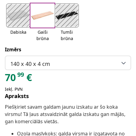
Dabiska
Gaiši
Tumši
brūna
brūna
Izmērs
140 x 40 x 4 cm
99
70
€
Iekļ. PVN
Apraksts
Piešķiriet savam galdam jaunu izskatu ar šo koka
virsmu! Tā ļaus atsvaidzināt galda izskatu gan mājās,
gan komerciālās vietās.
Ozola masīvkoks: galda virsma ir izgatavota no