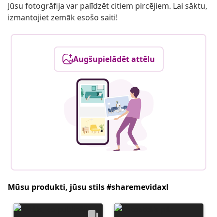
Jūsu fotogrāfija var palīdzēt citiem pircējiem. Lai sāktu,
izmantojiet zemāk esošo saiti!
Augšupielādēt attēlu
Mūsu produkti, jūsu stils #sharemevidaxl