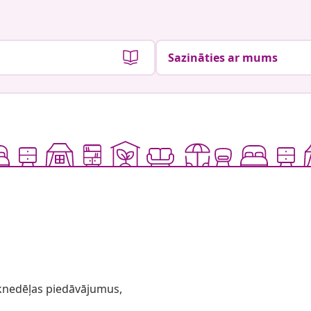
Sazināties ar mums
 iknedēļas piedāvājumus,