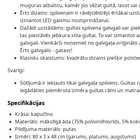
muguras atbalstu, kamēr jūs sēžat gultā, lasot vai s
Ērts dizains: spilvenam ir rāvējslēdzējs ērtākai uz
izmantot LED gaismu nostiprināšanai.
Dažādi uzstādāms: gultas spilvena galvgali var pie
tas piestāvēs jebkura stila gultai. To var izmantot 
galvgali. Vienkārši noņemiet no galvgaļa oriģinālo 
Ērts galvgalis - gatavs!
Klasisks skaistums: kvadrātu dizains piešķir polst
Svarīgi:
Sūtījumā ir iekļauts tikai galvgaļa spilvens. Gultas
iegādāties piemērota izmēra gultas rāmi un matrac
Specifikācijas
Krāsa: kapučīno
Materiāls: mākslīgā āda (75% polivinilhlorīds, 5% kokv
Pildījuma materiāls: putas
Izmēri: 80 x 3 x 48 cm (garums, platums, augstums)