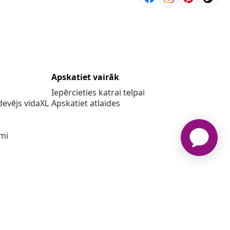
Apskatiet vairāk
Iepērcieties katrai telpai
evējs vidaXL
Apskatiet atlaides
umi