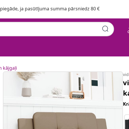
iegāde, ja pasūtījuma summa pārsniedz 80 €
n kājgaļi
vi
v
k
Kr