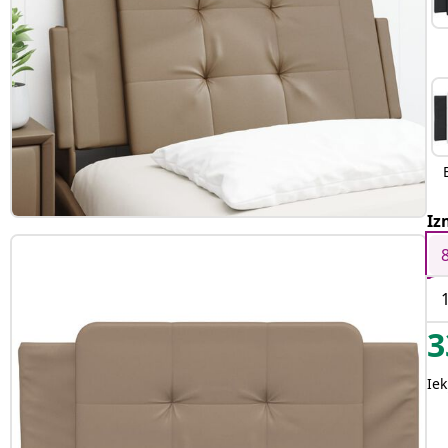
Iz
3
Iek