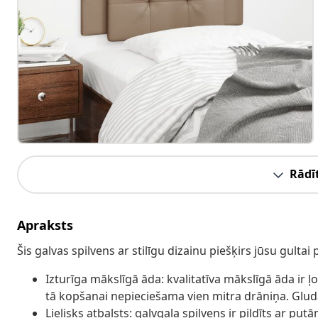
Rādīt
Apraksts
Šis galvas spilvens ar stilīgu dizainu piešķirs jūsu gulta
Izturīga mākslīgā āda: kvalitatīva mākslīgā āda ir ļo
tā kopšanai nepieciešama vien mitra drāniņa. Glu
Lielisks atbalsts: galvgaļa spilvens ir pildīts ar put