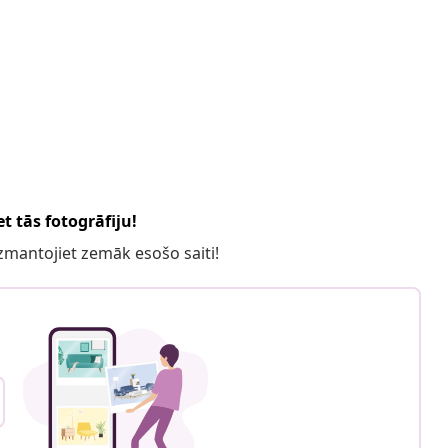
t tās fotogrāfiju!
 izmantojiet zemāk esošo saiti!