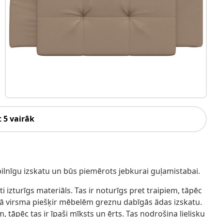
 5 vairāk
i pilnīgu izskatu un būs piemērots jebkurai guļamistabai.
ti izturīgs materiāls. Tas ir noturīgs pret traipiem, tāpēc
dā virsma piešķir mēbelēm greznu dabīgās ādas izskatu.
ām, tāpēc tas ir īpaši mīksts un ērts. Tas nodrošina lielisku