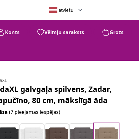
latviešu
Konts
Vēlmju saraksts
Grozs
daXL
idaXL galvgaļa spilvens, Zadar,
apučīno, 80 cm, mākslīgā āda
āsa
(7 pieejamas iespējas)