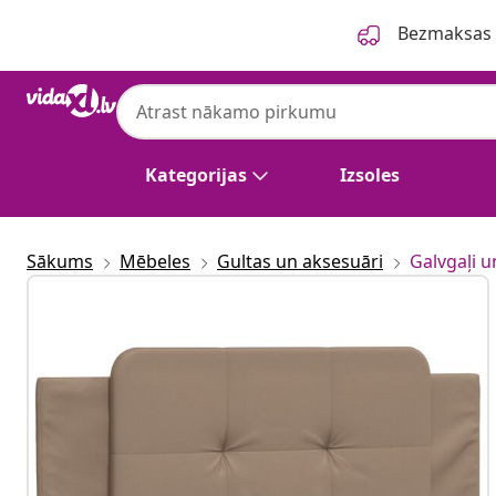
Iepriekšējais
Nākamais
Bezmaksas p
Kategorijas
Izsoles
Sākums
Mēbeles
Gultas un aksesuāri
Galvgaļi u