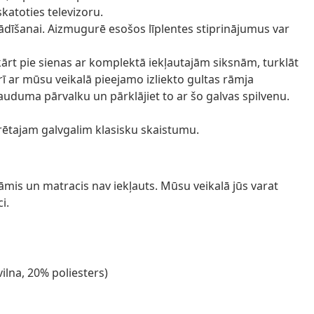
katoties televizoru.
stādīšanai. Aizmugurē esošos līplentes stiprinājumus var
kārt pie sienas ar komplektā iekļautajām siksnām, turklāt
arī ar mūsu veikalā pieejamo izliekto gultas rāmja
auduma pārvalku un pārklājiet to ar šo galvas spilvenu.
erētajam galvgalim klasisku skaistumu.
 rāmis un matracis nav iekļauts. Mūsu veikalā jūs varat
i.
ilna, 20% poliesters)