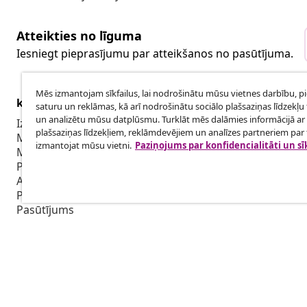
Atteikties no līguma
Iesniegt pieprasījumu par atteikšanos no pasūtījuma.
Mēs izmantojam sīkfailus, lai nodrošinātu mūsu vietnes darbību, p
klientu apkalpoanaš
Uzņēmējdar
saturu un reklāmas, kā arī nodrošinātu sociālo plašsaziņas līdzekļu 
un analizētu mūsu datplūsmu. Turklāt mēs dalāmies informācijā ar 
Izsekot savu pasūtījumu
Biedru pro
plašsaziņas līdzekļiem, reklāmdevējiem un analīzes partneriem par t
Mans konts
Sadarbība m
izmantojat mūsu vietni.
Paziņojums par konfidencialitāti un sī
Maksājums
Piegāde
Atgriešana
Preces informācija
Pasūtījums