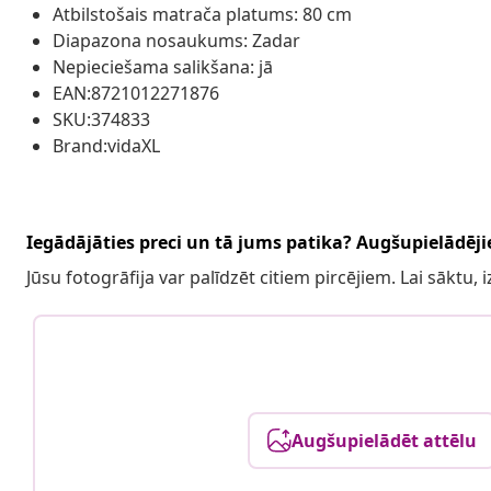
Atbilstošais matrača platums: 80 cm
Diapazona nosaukums: Zadar
Nepieciešama salikšana: jā
EAN:8721012271876
SKU:374833
Brand:vidaXL
Iegādājāties preci un tā jums patika? Augšupielādējie
Jūsu fotogrāfija var palīdzēt citiem pircējiem. Lai sāktu,
Augšupielādēt attēlu