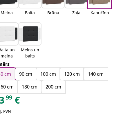
Melna
Balta
Brūna
Zaļa
Kapučīno
Balta un
Melns un
melna
balts
mērs
80 cm
90 cm
100 cm
120 cm
140 cm
160 cm
180 cm
200 cm
99
3
€
ļ. PVN