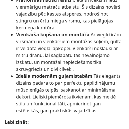
Platformas līstīšu rāmis
Cietais ricekls sniedz
vienmērīgu matraču atbalstu. Šis dizains novērš
vajadzību pēc kastes atsperes, nodrošinot
stingru un ērtu miega virsmu, kas pielāgojas
ķermeņa kontūrai.
Vienkārša kopšana un montāža
Ar viegli tīrām
virsmām un vienkāršiem montāžas soļiem, gulta
ir veidota vieglai apkopei. Vienkārši noslauki ar
mitru drānu, lai saglabātu tās nevainojamo
izskatu, un montāžai nepieciešams tikai
skrūvgriezis un divi cilvēki.
Ideāla modernām guļamistabām
Tās elegants
dizains padara to par perfektu papildinājumu
mūsdienīgās telpās, saskanot ar minimālisma
dekori. Lieliski piemērota ikvienam, kas meklē
stilu un funkcionalitāti, apmierinot gan
estētiskās, gan praktiskās vajadzības.
Labi zināt: