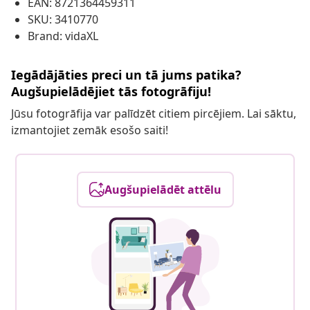
EAN: 8721364459311
SKU: 3410770
Brand: vidaXL
Iegādājāties preci un tā jums patika?
Augšupielādējiet tās fotogrāfiju!
Jūsu fotogrāfija var palīdzēt citiem pircējiem. Lai sāktu,
izmantojiet zemāk esošo saiti!
Augšupielādēt attēlu