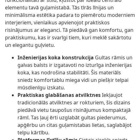
funkcionalitāti ar stilu, kļūstot par ideālu centrālo
elementu tavā guļamistabā. Tās tīrās līnijas un
minimālisma estētika padara to piemērotu moderniem
interjeriem, vienlaikus apvienojot praktiskos
risinājumus ar eleganci. Tā piedāvā gan komfortu, gan
praktiskumu, kas ir svarīgi tiem, kuri meklē sakārtotu
un elegantu guļvietu.
Inženierijas koka konstrukcija
Gultas rāmis un
galvas balsts ir izgatavoti no izturīga inženierijas
koka, kas nodrošina stabilitāti. Šis materiāls
sniedz komfortablu miega vidi un piešķir telpai
mūsdienīgu izskatu.
Praktiskas glabāšanas atvilktnes
Iekļaujot
tradicionālās atvilktnes ar rokturiem, šis dizains
piedāvā vietu taupošus risinājumus kompaktajā
rāmī. Tas ļauj ērti uzglabāt gultas piederumus,
apģērbu un citas guļamistabas lietas, saglabājot
telpu kārtību.