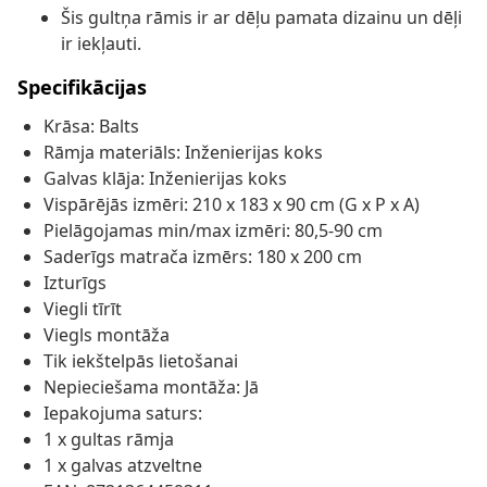
Šis gultņa rāmis ir ar dēļu pamata dizainu un dēļi
ir iekļauti.
Specifikācijas
Krāsa: Balts
Rāmja materiāls: Inženierijas koks
Galvas klāja: Inženierijas koks
Vispārējās izmēri: 210 x 183 x 90 cm (G x P x A)
Pielāgojamas min/max izmēri: 80,5-90 cm
Saderīgs matrača izmērs: 180 x 200 cm
Izturīgs
Viegli tīrīt
Viegls montāža
Tik iekštelpās lietošanai
Nepieciešama montāža: Jā
Iepakojuma saturs:
1 x gultas rāmja
1 x galvas atzveltne