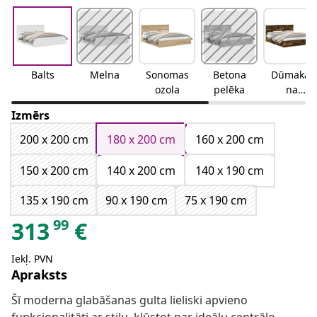
Balts
Melna
Sonomas
Betona
Dūmakai
ozola
pelēka
na
ozolkoka
Izmērs
200 x 200 cm
180 x 200 cm
160 x 200 cm
150 x 200 cm
140 x 200 cm
140 x 190 cm
135 x 190 cm
90 x 190 cm
75 x 190 cm
99
313
€
Iekļ. PVN
Apraksts
Šī moderna glabāšanas gulta lieliski apvieno