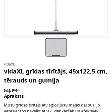
vidaXL
vidaXL grīdas tīrītājs, 45x122,5 cm,
tērauds un gumija
Iekļ. PVN
Apraksts
Mūsu grīdas tīrītājs atvieglos jūsu mājas darbus, jo
varēsiet tos paveikt ātrāk, vienkāršāk un efektīvāk.