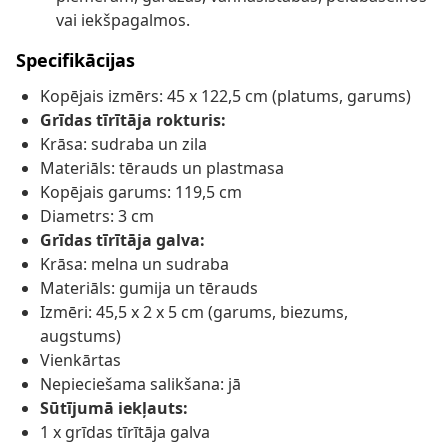
vai iekšpagalmos.
Specifikācijas
Kopējais izmērs: 45 x 122,5 cm (platums, garums)
Grīdas tīrītāja rokturis:
Krāsa: sudraba un zila
Materiāls: tērauds un plastmasa
Kopējais garums: 119,5 cm
Diametrs: 3 cm
Grīdas tīrītāja galva:
Krāsa: melna un sudraba
Materiāls: gumija un tērauds
Izmēri: 45,5 x 2 x 5 cm (garums, biezums,
augstums)
Vienkārtas
Nepieciešama salikšana: jā
Sūtījumā iekļauts:
1 x grīdas tīrītāja galva