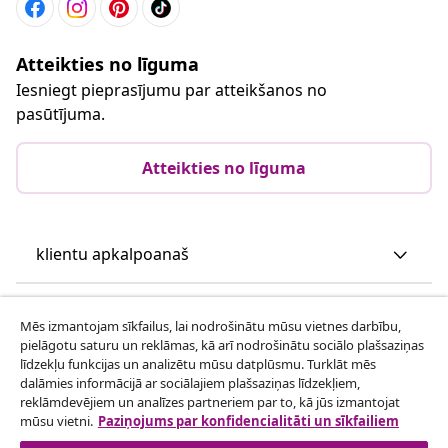
Atteikties no līguma
Iesniegt pieprasījumu par atteikšanos no
pasūtījuma.
Atteikties no līguma
klientu apkalpoanaš
Uzņēmējdarbība
Mēs izmantojam sīkfailus, lai nodrošinātu mūsu vietnes darbību,
pielāgotu saturu un reklāmas, kā arī nodrošinātu sociālo plašsaziņas
līdzekļu funkcijas un analizētu mūsu datplūsmu. Turklāt mēs
vidaXL
dalāmies informācijā ar sociālajiem plašsaziņas līdzekļiem,
reklāmdevējiem un analīzes partneriem par to, kā jūs izmantojat
mūsu vietni.
Paziņojums par konfidencialitāti un sīkfailiem
Apskatiet vairāk