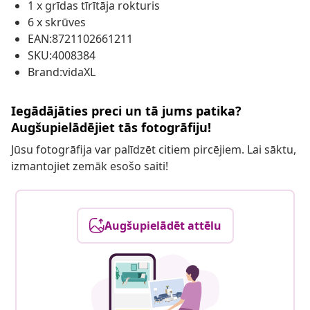
1 x grīdas tīrītāja rokturis
6 x skrūves
EAN:8721102661211
SKU:4008384
Brand:vidaXL
Iegādājāties preci un tā jums patika?
Augšupielādējiet tās fotogrāfiju!
Jūsu fotogrāfija var palīdzēt citiem pircējiem. Lai sāktu,
izmantojiet zemāk esošo saiti!
Augšupielādēt attēlu