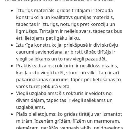
Izturīgs materiāls: grīdas tīrītājam ir tērauda
konstrukcija un kvalitatīvs gumijas materiāls,
tāpēc tas ir izturīgs, noturīgs pret koroziju un
ilgmūžīgs. Tīrītājam ir neliels svars, tāpēc tas būs
ērti lietojams pat ilgāku laiku.
Izturīga konstrukcija: priekšpusē ir divi skrūvju
caurumi savienošanai ar birsti, tāpēc tīrītājs ir
viegli saliekams un to nav viegli pazaudēt.
Praktisks dizains: rokturim ir neslīdošs dizains,
kas ļaus to viegli turēt, stumt un vilkt. Tam ir arī
pakarināšanas caurums, tāpēc pēc lietošanas to
varēs turēt jebkurā vietā.
Viegli uzglabājams: šis rokturis ir veidots no
divām daļām, tāpēc tas ir viegli saliekams un
uzglabājams.
Plašs pielietojums: šo grīdas tīrītāju var izmantot
mitrām līdzenām grīdām, flīzēm un marmoram,
piemēram, garāžās, vannasistabās, peldbaseinos