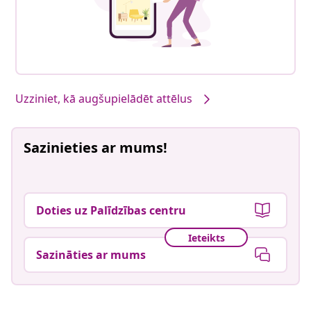
Uzziniet, kā augšupielādēt attēlus
Sazinieties ar mums!
Doties uz Palīdzības centru
Ieteikts
Sazināties ar mums