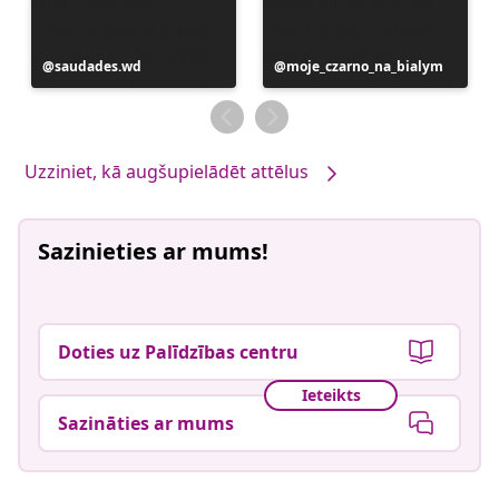
Ierakstu
saudades.wd
Ierakstu
moje_czarno_na_bialym
publicējis
publicējis
Uzziniet, kā augšupielādēt attēlus
Sazinieties ar mums!
Doties uz Palīdzības centru
Ieteikts
Sazināties ar mums