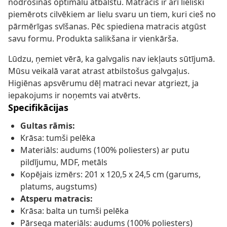
nodrošinās optimālu atbalstu. Matracis ir arī lieliski
piemērots cilvēkiem ar lielu svaru un tiem, kuri cieš no
pārmērīgas svīšanas. Pēc spiediena matracis atgūst
savu formu. Produkta salikšana ir vienkārša.
Lūdzu, ņemiet vērā, ka galvgalis nav iekļauts sūtījumā.
Mūsu veikalā varat atrast atbilstošus galvgaļus.
Higiēnas apsvērumu dēļ matraci nevar atgriezt, ja
iepakojums ir noņemts vai atvērts.
Specifikācijas
Gultas rāmis:
Krāsa: tumši pelēka
Materiāls: audums (100% poliesters) ar putu
pildījumu, MDF, metāls
Kopējais izmērs: 201 x 120,5 x 24,5 cm (garums,
platums, augstums)
Atsperu matracis:
Krāsa: balta un tumši pelēka
Pārsega materiāls: audums (100% poliesters)