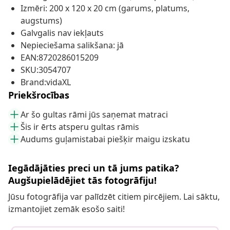
Izmēri: 200 x 120 x 20 cm (garums, platums,
augstums)
Galvgalis nav iekļauts
Nepieciešama salikšana: jā
EAN:8720286015209
SKU:3054707
Brand:vidaXL
Priekšrocības
Ar šo gultas rāmi jūs saņemat matraci
Šis ir ērts atsperu gultas rāmis
Audums guļamistabai piešķir maigu izskatu
Iegādājāties preci un tā jums patika?
Augšupielādējiet tās fotogrāfiju!
Jūsu fotogrāfija var palīdzēt citiem pircējiem. Lai sāktu,
izmantojiet zemāk esošo saiti!