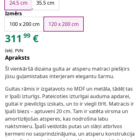
24.5 cm
35.5 cm
Izmērs
100 x 200 cm
120 x 200 cm
99
311
€
Iekļ. PVN
Apraksts
Šī vienkāršā dizaina gulta ar atsperu matraci piešķirs
jūsu guļamistabas interjeram elegantu šarmu.
Gultas rāmis ir izgatavots no MDF un metāla, tādēļ tas
ir īpaši izturīgs. Pateicoties izturīgai auduma apdarei,
gultai ir pievilcīgs izskats, un to ir viegli tīrīt. Matracis ir
īpaši biezs – aptuveni 20 cm. Tam ir vatēta virsma un
amortizējošas atsperes, kas nodrošina labu
naktsmieru. Īpaši veidotās putas un slāņi atbrīvos
ķermeni no sasprindzinājuma, un atsperu konstrukcija