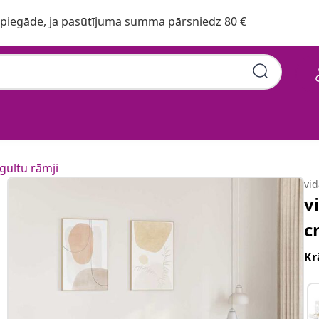
iegāde, ja pasūtījuma summa pārsniedz 80 €
iedes masīvkoks
gultu rāmji
vi
v
c
Kr