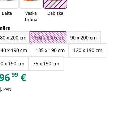
Balta
Vaska
Dabiska
brūna
mērs
80 x 200 cm
150 x 200 cm
90 x 200 cm
140 x 190 cm
135 x 190 cm
120 x 190 cm
90 x 190 cm
75 x 190 cm
99
96
€
ļ. PVN