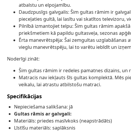
atbalstu un elpojamību.
Daudzpusīgs galvgalis: Šim gultas rāmim ir galvgal
pieceļaties gultā, lai lasītu vai skatītos televizoru,
Pilnībā izmantojiet telpu: Šim gultas rāmim apakšā 
priekšmetiem kā papildu gultasveļa, sezonas apģērb
Ērta manevrētspēja: Šai zemgultas uzglabāšanas atv
vieglu manevrētspēju, lai to varētu iebīdīt un izņem
Noderīgi zināt:
Šim gultas rāmim ir redeles pamatnes dizains, un re
Matracis nav iekļauts šīs gultas komplektā. Mēs p
veikalu, lai atrastu atbilstošu matraci.
Specifikācijas
Nepieciešama salikšana: jā
Gultas rāmis ar galvgali:
Materiāls: priedes masīvkoks (neapstrādāts)
Līstīšu materiāls: saplāksnis