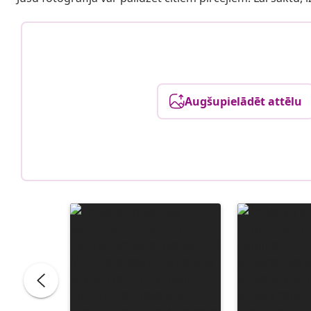
Augšupielādēt attēlu