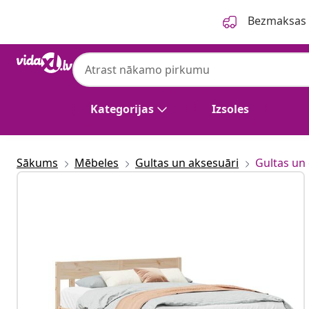
Iepriekšējais
Nākamais
Bezmaksas p
vidaXL
vidaXL gulta bez matrača, 150x200 cm, pr
Kategorijas
Izsoles
Sākums
Mēbeles
Gultas un aksesuāri
Gultas un 