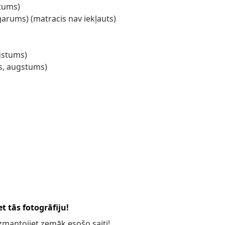
stums)
garums) (matracis nav iekļauts)
ugstums)
ms, augstums)
t tās fotogrāfiju!
 izmantojiet zemāk esošo saiti!