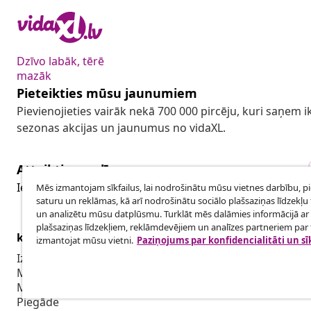
Dzīvo labāk, tērē
mazāk
Pieteikties mūsu jaunumiem
Pievienojieties vairāk nekā 700 000 pircēju, kuri saņem
sezonas akcijas un jaunumus no vidaXL.
Atteikties no līguma
Iesniegt pieprasījumu par atteikšanos no pasūtījuma.
Mēs izmantojam sīkfailus, lai nodrošinātu mūsu vietnes darbību, p
saturu un reklāmas, kā arī nodrošinātu sociālo plašsaziņas līdzekļu 
un analizētu mūsu datplūsmu. Turklāt mēs dalāmies informācijā ar 
plašsaziņas līdzekļiem, reklāmdevējiem un analīzes partneriem par t
klientu apkalpoanaš
Uzņēmējdar
izmantojat mūsu vietni.
Paziņojums par konfidencialitāti un sī
Izsekot savu pasūtījumu
Biedru pro
Mans konts
Sadarbība m
Maksājums
Piegāde