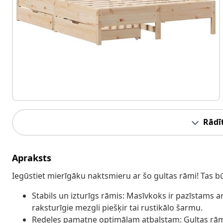
Rādīt
Apraksts
Iegūstiet mierīgāku naktsmieru ar šo gultas rāmi! Tas b
Stabils un izturīgs rāmis: Masīvkoks ir pazīstams a
raksturīgie mezgli piešķir tai rustikālo šarmu.
Redeles pamatne optimālam atbalstam: Gultas rāmi