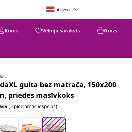
latviešu
Konts
Vēlmju saraksts
Grozs
99
196
€
daXL
idaXL gulta bez matrača, 150x200
m, priedes masīvkoks
āsa
(3 pieejamas iespējas)