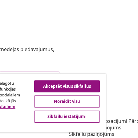
 iknedēļas piedāvājumus,
Atteikties no līguma
ielāgotu
Akceptēt visus sīkfailus
funkcijas
sociālajiem
o, kā jūs
Noraidīt visu
bība
vidaXL
kfailiem
gramma
Par vidaXL
Sīkfailu iestatījumi
ārketingā
Noteikumi un nosacījumi Pārd
Privātuma paziņojums
Sīkfailu paziņojums