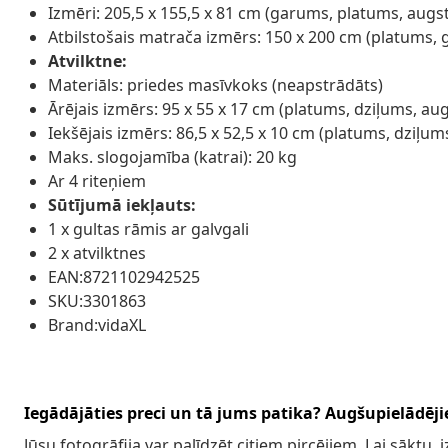
Izmēri: 205,5 x 155,5 x 81 cm (garums, platums, aug
Atbilstošais matrača izmērs: 150 x 200 cm (platums, 
Atvilktne:
Materiāls: priedes masīvkoks (neapstrādāts)
Ārējais izmērs: 95 x 55 x 17 cm (platums, dziļums, a
Iekšējais izmērs: 86,5 x 52,5 x 10 cm (platums, dziļu
Maks. slogojamība (katrai): 20 kg
Ar 4 riteņiem
Sūtījumā iekļauts:
1 x gultas rāmis ar galvgali
2 x atvilktnes
EAN:8721102942525
SKU:3301863
Brand:vidaXL
Iegādājāties preci un tā jums patika? Augšupielādējie
Jūsu fotogrāfija var palīdzēt citiem pircējiem. Lai sāktu,