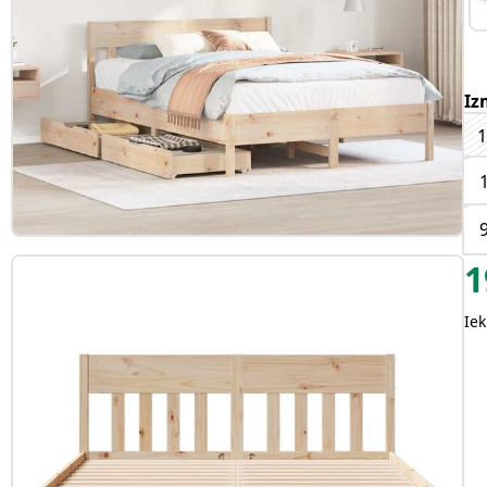
Iz
1
1
Iek