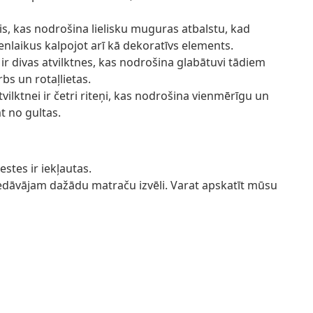
is, kas nodrošina lielisku muguras atbalstu, kad
 vienlaikus kalpojot arī kā dekoratīvs elements.
ir divas atvilktnes, kas nodrošina glabātuvi tādiem
s un rotaļlietas.
ilktnei ir četri riteņi, kas nodrošina vienmērīgu un
t no gultas.
stes ir iekļautas.
iedāvājam dažādu matraču izvēli. Varat apskatīt mūsu