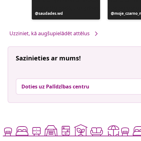
Ierakstu
saudades.wd
Ierakstu
moje_czarno_
publicējis
publicējis
Uzziniet, kā augšupielādēt attēlus
Sazinieties ar mums!
Doties uz Palīdzības centru