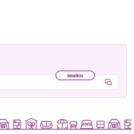
ctorhugo
is
Ieteikts