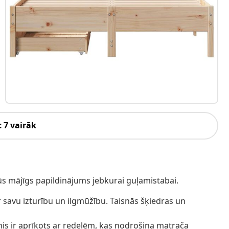
 7 vairāk
ūs mājīgs papildinājums jebkurai guļamistabai.
r savu izturību un ilgmūžību. Taisnās šķiedras un
s ir aprīkots ar redelēm, kas nodrošina matrača