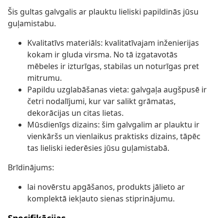
Šis gultas galvgalis ar plauktu lieliski papildinās jūsu
guļamistabu.
Kvalitatīvs materiāls: kvalitatīvajam inženierijas
kokam ir gluda virsma. No tā izgatavotās
mēbeles ir izturīgas, stabilas un noturīgas pret
mitrumu.
Papildu uzglabāšanas vieta: galvgaļa augšpusē ir
četri nodalījumi, kur var salikt grāmatas,
dekorācijas un citas lietas.
Mūsdienīgs dizains: šim galvgalim ar plauktu ir
vienkāršs un vienlaikus praktisks dizains, tāpēc
tas lieliski iederēsies jūsu guļamistabā.
Brīdinājums:
lai novērstu apgāšanos, produkts jālieto ar
komplektā iekļauto sienas stiprinājumu.