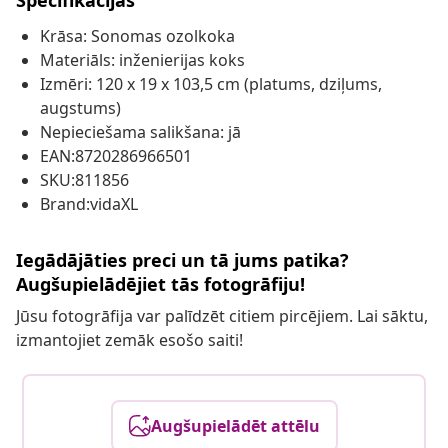
Specifikācijas
Krāsa: Sonomas ozolkoka
Materiāls: inženierijas koks
Izmēri: 120 x 19 x 103,5 cm (platums, dziļums,
augstums)
Nepieciešama salikšana: jā
EAN:8720286966501
SKU:811856
Brand:vidaXL
Iegādājāties preci un tā jums patika?
Augšupielādējiet tās fotogrāfiju!
Jūsu fotogrāfija var palīdzēt citiem pircējiem. Lai sāktu,
izmantojiet zemāk esošo saiti!
Augšupielādēt attēlu