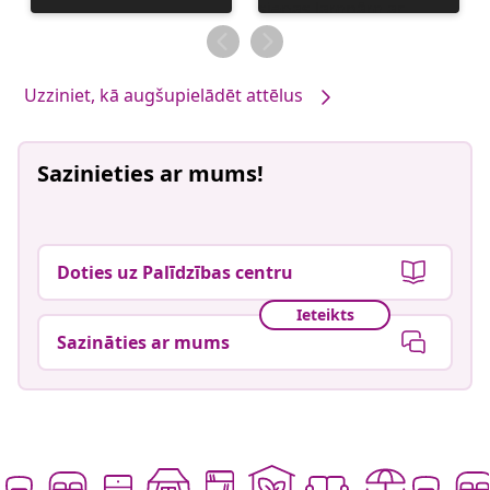
publicējis
publicējis
Uzziniet, kā augšupielādēt attēlus
Sazinieties ar mums!
Doties uz Palīdzības centru
Ieteikts
Sazināties ar mums