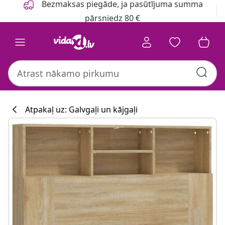
Bezmaksas piegāde, ja pasūtījuma summa
pārsniedz 80 €
Atpakaļ uz: Galvgaļi un kājgaļi