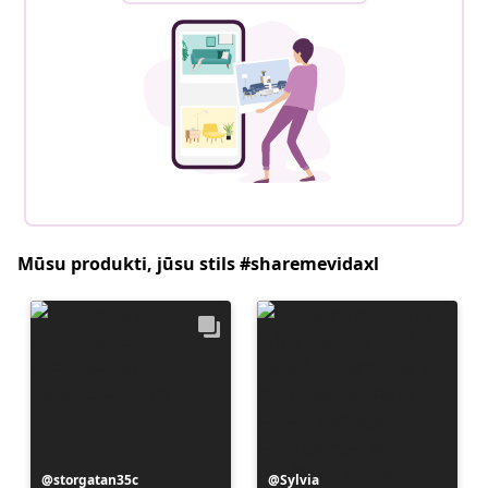
Mūsu produkti, jūsu stils #sharemevidaxl
Ierakstu
storgatan35c
Ierakstu
Sylvia