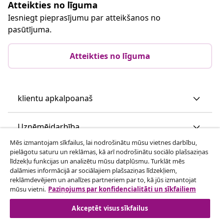
Atteikties no līguma
Iesniegt pieprasījumu par atteikšanos no
pasūtījuma.
Atteikties no līguma
klientu apkalpoanaš
Uzņēmējdarbība
Mēs izmantojam sīkfailus, lai nodrošinātu mūsu vietnes darbību,
pielāgotu saturu un reklāmas, kā arī nodrošinātu sociālo plašsaziņas
vidaXL
līdzekļu funkcijas un analizētu mūsu datplūsmu. Turklāt mēs
dalāmies informācijā ar sociālajiem plašsaziņas līdzekļiem,
reklāmdevējiem un analīzes partneriem par to, kā jūs izmantojat
Apskatiet vairāk
mūsu vietni.
Paziņojums par konfidencialitāti un sīkfailiem
Akceptēt visus sīkfailus