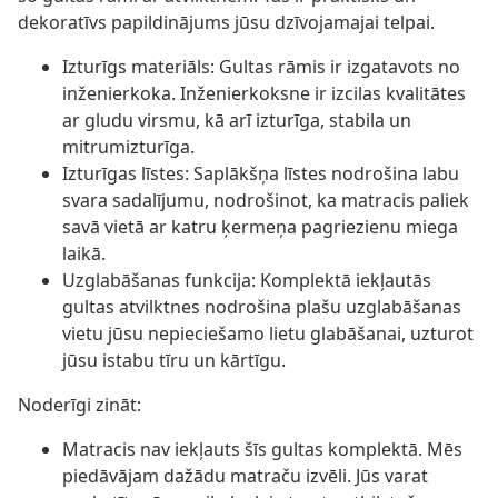
dekoratīvs papildinājums jūsu dzīvojamajai telpai.
Izturīgs materiāls: Gultas rāmis ir izgatavots no
inženierkoka. Inženierkoksne ir izcilas kvalitātes
ar gludu virsmu, kā arī izturīga, stabila un
mitrumizturīga.
Izturīgas līstes: Saplākšņa līstes nodrošina labu
svara sadalījumu, nodrošinot, ka matracis paliek
savā vietā ar katru ķermeņa pagriezienu miega
laikā.
Uzglabāšanas funkcija: Komplektā iekļautās
gultas atvilktnes nodrošina plašu uzglabāšanas
vietu jūsu nepieciešamo lietu glabāšanai, uzturot
jūsu istabu tīru un kārtīgu.
Noderīgi zināt:
Matracis nav iekļauts šīs gultas komplektā. Mēs
piedāvājam dažādu matraču izvēli. Jūs varat