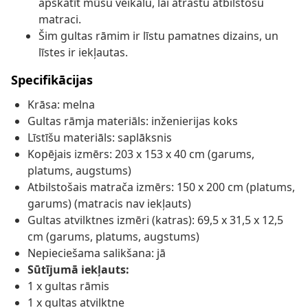
apskatīt mūsu veikalu, lai atrastu atbilstošu
matraci.
Šim gultas rāmim ir līstu pamatnes dizains, un
līstes ir iekļautas.
Specifikācijas
Krāsa: melna
Gultas rāmja materiāls: inženierijas koks
Līstīšu materiāls: saplāksnis
Kopējais izmērs: 203 x 153 x 40 cm (garums,
platums, augstums)
Atbilstošais matrača izmērs: 150 x 200 cm (platums,
garums) (matracis nav iekļauts)
Gultas atvilktnes izmēri (katras): 69,5 x 31,5 x 12,5
cm (garums, platums, augstums)
Nepieciešama salikšana: jā
Sūtījumā iekļauts:
1 x gultas rāmis
1 x gultas atvilktne