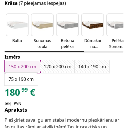
Krāsa
(7 pieejamas iespējas)
Balta
Sonomas
Betona
Dūmakai
Pelēka
ozola
pelēka
na
Sonomas
ozolkoka
ozola
Izmērs
150 x 200 cm
120 x 200 cm
140 x 190 cm
75 x 190 cm
99
180
€
Iekļ. PVN
Apraksts
Piešķiriet savai guļamistabai modernu pieskārienu ar
šo gultas rāmi ar atvilktnēm! Tas ir praktisks un