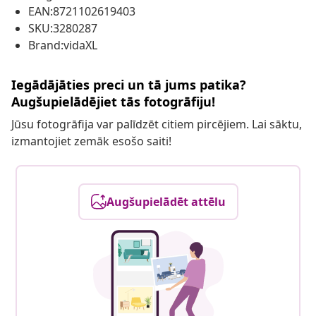
EAN:8721102619403
SKU:3280287
Brand:vidaXL
Iegādājāties preci un tā jums patika?
Augšupielādējiet tās fotogrāfiju!
Jūsu fotogrāfija var palīdzēt citiem pircējiem. Lai sāktu,
izmantojiet zemāk esošo saiti!
Augšupielādēt attēlu