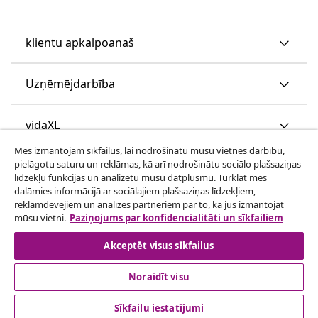
klientu apkalpoanaš
Uzņēmējdarbība
vidaXL
Mēs izmantojam sīkfailus, lai nodrošinātu mūsu vietnes darbību,
pielāgotu saturu un reklāmas, kā arī nodrošinātu sociālo plašsaziņas
Apskatiet vairāk
līdzekļu funkcijas un analizētu mūsu datplūsmu. Turklāt mēs
dalāmies informācijā ar sociālajiem plašsaziņas līdzekļiem,
reklāmdevējiem un analīzes partneriem par to, kā jūs izmantojat
mūsu vietni.
Paziņojums par konfidencialitāti un sīkfailiem
Akceptēt visus sīkfailus
Noraidīt visu
© 2008-2026 vidaXL www.vidaxl.lv ir vidaXL Marketplace
Europe B.V. tīmekļa vietne
Sīkfailu iestatījumi