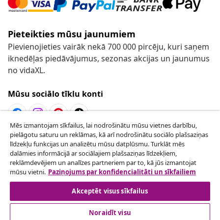
Pieteikties mūsu jaunumiem
Pievienojieties vairāk nekā 700 000 pircēju, kuri saņem
iknedēļas piedāvājumus, sezonas akcijas un jaunumus
no vidaXL.
Mūsu sociālo tīklu konti
Mēs izmantojam sīkfailus, lai nodrošinātu mūsu vietnes darbību,
pielāgotu saturu un reklāmas, kā arī nodrošinātu sociālo plašsaziņas
Atteikties no līguma
līdzekļu funkcijas un analizētu mūsu datplūsmu. Turklāt mēs
Iesniegt pieprasījumu par atteikšanos no
dalāmies informācijā ar sociālajiem plašsaziņas līdzekļiem,
reklāmdevējiem un analīzes partneriem par to, kā jūs izmantojat
pasūtījuma.
mūsu vietni.
Paziņojums par konfidencialitāti un sīkfailiem
Atteikties no līguma
Akceptēt visus sīkfailus
Noraidīt visu