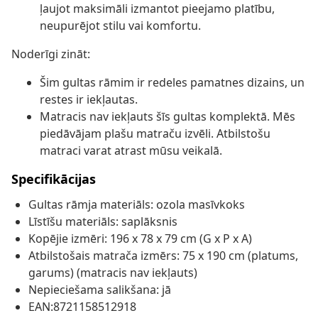
ļaujot maksimāli izmantot pieejamo platību,
neupurējot stilu vai komfortu.
Noderīgi zināt:
Šim gultas rāmim ir redeles pamatnes dizains, un
restes ir iekļautas.
Matracis nav iekļauts šīs gultas komplektā. Mēs
piedāvājam plašu matraču izvēli. Atbilstošu
matraci varat atrast mūsu veikalā.
Specifikācijas
Gultas rāmja materiāls: ozola masīvkoks
Līstīšu materiāls: saplāksnis
Kopējie izmēri: 196 x 78 x 79 cm (G x P x A)
Atbilstošais matrača izmērs: 75 x 190 cm (platums,
garums) (matracis nav iekļauts)
Nepieciešama salikšana: jā
EAN:8721158512918