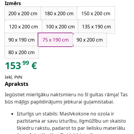
Izmērs
200 x 200 cm
180 x 200 cm
150 x 200 cm
120 x 200 cm
100 x 200 cm
135 x 190 cm
90 x 190 cm
75 x 190 cm
90 x 200 cm
80 x 200 cm
99
153
€
Iekļ. PVN
Apraksts
Iegūstiet mierīgāku naktsmieru no šī gultas rāmja! Tas
būs mājīgs papildinājums jebkurai guļamistabai.
Izturīgs un stabils: Masīvkoksne no ozola ir
pazīstama ar savu izturību, ilgmūžību un skaisto
šķiedru rakstu, padarot to par lielisku materiālu