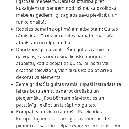
ilgstošai mēbelēm. Dabiskā izturība pret
kukaiņiem un sēnītēm nodrošina, ka ozolkoka
mēbeles gadiem ilgi saglabā savu pievilcību un
funkcionalitāti.
Redeles pamatne optimālam atbalstam: Gultas
rāmis ir aprīkots ar redeles pamatni matrača
atbalstam un elpojamībai.
Daudzpusīgs galvgalis: Šim gultas rāmim ir
galvgalis, kas nodrošina lielisku muguras
atbalstu, kad pieceļaties gultā, lai lasītu vai
skatītos televizoru, vienlaikus kalpojot arī kā
dekoratīvs elements.
Zema grīda: Šis gultas rāmis ir īpaši izstrādāts tā,
lai tas būtu zems, padarot drošāku un
pieejamāku jūsu bērnam pārvietoties un
patstāvīgi iekāpt un izkāpt no gultas.
Kompakts un vietu taupošs: Pateicoties
kompaktajam dizainam, gultas rāmis ir ideāli
piemērots šaurām telpām vai zemiem griestiem,