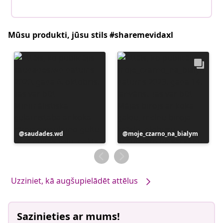
Mūsu produkti, jūsu stils #sharemevidaxl
Ierakstu
saudades.wd
Ierakstu
moje_czarno_na_bialym
publicējis
publicējis
Uzziniet, kā augšupielādēt attēlus
Sazinieties ar mums!