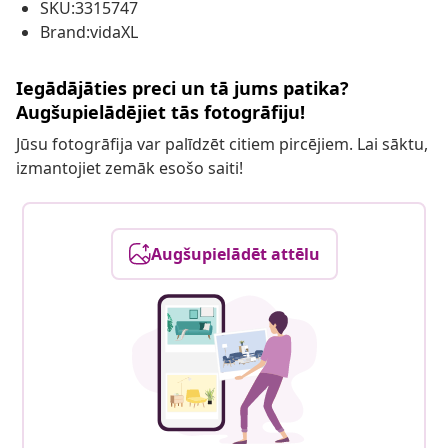
SKU:3315747
Brand:vidaXL
Iegādājāties preci un tā jums patika?
Augšupielādējiet tās fotogrāfiju!
Jūsu fotogrāfija var palīdzēt citiem pircējiem. Lai sāktu,
izmantojiet zemāk esošo saiti!
Augšupielādēt attēlu