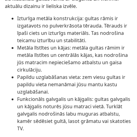
aktuālu dizainu ir lieliska izvēle.
Izturīga metāla konstrukcija: gultas rāmis ir
izgatavots no pulverkrāsota tērauda. Tērauds ir
īpaši ciets un izturīgs materiāls. Tas nodrošina
teicamu izturību un stabilitāti.
Metāla līstītes un kājas: metāla gultas rāmim ir
metāla līstītes un centrālās kājas, kas nodrošina
jūs matracim nepieciešamo atbalstu un gaisa
cirkulāciju.
Papildu uzglabāšanas vieta: zem viesu gultas ir
papildu vieta nemanāmai jūsu mantu kastu
uzglabāšanai.
Funkcionāls galvgalis un kājgalis: gultas galvgalis
un kājgalis noturēs jūsu matraci vietā. Turklāt
galvgalis nodrošinās labu muguras atbalstu,
kamēr sēdēsiet gultā, lasot grāmatu vai skatoties
TV.