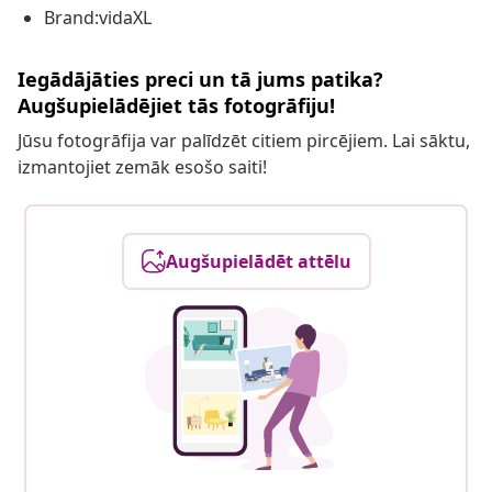
Brand:vidaXL
Iegādājāties preci un tā jums patika?
Augšupielādējiet tās fotogrāfiju!
Jūsu fotogrāfija var palīdzēt citiem pircējiem. Lai sāktu,
izmantojiet zemāk esošo saiti!
Augšupielādēt attēlu