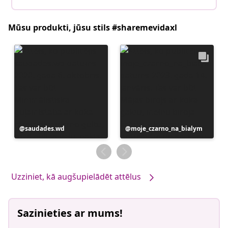
Mūsu produkti, jūsu stils #sharemevidaxl
Ierakstu
saudades.wd
Ierakstu
moje_czarno_na_bialym
publicējis
publicējis
Uzziniet, kā augšupielādēt attēlus
Sazinieties ar mums!