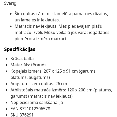
Svarīgi:
Šim gultas rāmim ir lamelēta pamatnes dizains,
un lameles ir iekļautas.
Matracis nav iekļauts. Mēs piedāvājam plašu
matraču izvēli. Mūsu veikalā jūs varat iegādāties
piemērota izmēra matraci.
Specifikācijas
Krāsa: balta
Materiāls: tērauds
Kopējais izmērs: 207 x 125 x 91 cm (garums,
platums, augstums)
Augstums zem gultas: 26 cm
Atbilstošais matrača izmērs: 120 x 200 cm (platums,
garums) (matracis nav iekļauts)
Nepieciešama salikšana: jā
EAN:8721012306578
SKU:376291