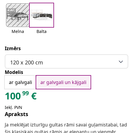
Melna
Balta
Izmērs
120 x 200 cm
Modelis
ar galvgali
ar galvgali un kājgali
99
100
€
Iekļ. PVN
Apraksts
Ja meklējat izturīgu gultas rāmi savai guļamistabai, tad
šis klasiskais gultas rāmis ar elegantu un vienmēr