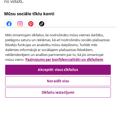
no vidaXL.
Mūsu sociālo tīklu konti
Mēs izmantojam sīkfailus, lai nodrošinātu mūsu vietnes darbību,
Atteikties no līguma
pielāgotu saturu un reklāmas, kā arī nodrošinātu sociālo plašsaziņas
Iesniegt pieprasījumu par atteikšanos no
līdzekļu funkcijas un analizētu mūsu datplūsmu. Turklāt mēs
dalāmies informācijā ar sociālajiem plašsaziņas līdzekļiem,
pasūtījuma.
reklāmdevējiem un analīzes partneriem par to, kā jūs izmantojat
mūsu vietni.
Paziņojums par konfidencialitāti un sīkfailiem
Atteikties no līguma
Akceptēt visus sīkfailus
Noraidīt visu
klientu apkalpoanaš
Sīkfailu iestatījumi
Uzņēmējdarbība