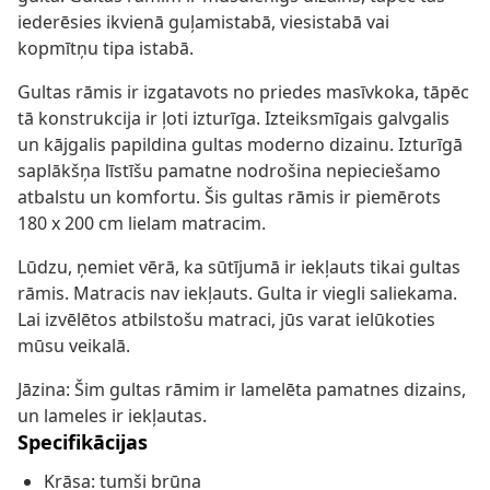
iederēsies ikvienā guļamistabā, viesistabā vai
kopmītņu tipa istabā.
Gultas rāmis ir izgatavots no priedes masīvkoka, tāpēc
tā konstrukcija ir ļoti izturīga. Izteiksmīgais galvgalis
un kājgalis papildina gultas moderno dizainu. Izturīgā
saplākšņa līstīšu pamatne nodrošina nepieciešamo
atbalstu un komfortu. Šis gultas rāmis ir piemērots
180 x 200 cm lielam matracim.
Lūdzu, ņemiet vērā, ka sūtījumā ir iekļauts tikai gultas
rāmis. Matracis nav iekļauts. Gulta ir viegli saliekama.
Lai izvēlētos atbilstošu matraci, jūs varat ielūkoties
mūsu veikalā.
Jāzina: Šim gultas rāmim ir lamelēta pamatnes dizains,
un lameles ir iekļautas.
Specifikācijas
Krāsa: tumši brūna