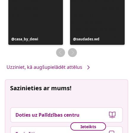
Ierakstu
casa_by_dewi
Ierakstu
saudades.wd
publicējis
publicējis
Uzziniet, kā augšupielādēt attēlus
Sazinieties ar mums!
Doties uz Palīdzības centru
Ieteikts