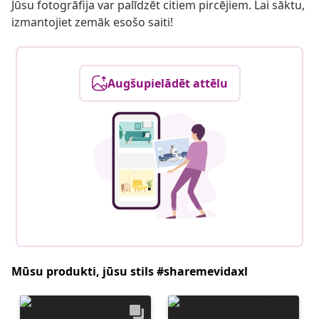
Jūsu fotogrāfija var palīdzēt citiem pircējiem. Lai sāktu,
izmantojiet zemāk esošo saiti!
Augšupielādēt attēlu
Mūsu produkti, jūsu stils #sharemevidaxl