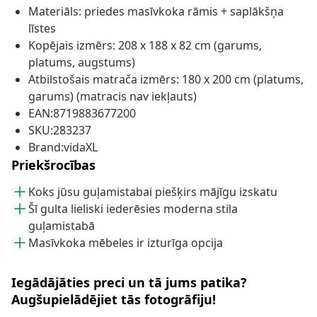
Materiāls: priedes masīvkoka rāmis + saplākšņa
līstes
Kopējais izmērs: 208 x 188 x 82 cm (garums,
platums, augstums)
Atbilstošais matrača izmērs: 180 x 200 cm (platums,
garums) (matracis nav iekļauts)
EAN:8719883677200
SKU:283237
Brand:vidaXL
Priekšrocības
Koks jūsu guļamistabai piešķirs mājīgu izskatu
Šī gulta lieliski iederēsies moderna stila
guļamistabā
Masīvkoka mēbeles ir izturīga opcija
Iegādājāties preci un tā jums patika?
Augšupielādējiet tās fotogrāfiju!