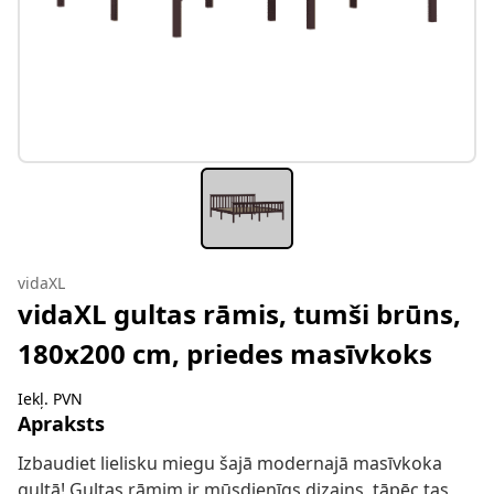
vidaXL
vidaXL gultas rāmis, tumši brūns,
180x200 cm, priedes masīvkoks
Iekļ. PVN
Apraksts
Izbaudiet lielisku miegu šajā modernajā masīvkoka
gultā! Gultas rāmim ir mūsdienīgs dizains, tāpēc tas