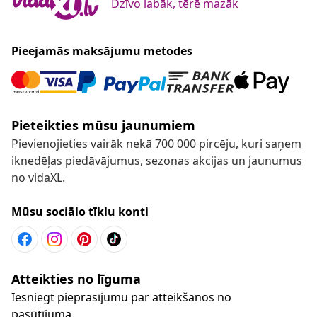
Dzīvo labāk, tērē mazāk
Pieejamās maksājumu metodes
Pieteikties mūsu jaunumiem
Pievienojieties vairāk nekā 700 000 pircēju, kuri saņem
iknedēļas piedāvājumus, sezonas akcijas un jaunumus
no vidaXL.
Mūsu sociālo tīklu konti
Atteikties no līguma
Iesniegt pieprasījumu par atteikšanos no
pasūtījuma.