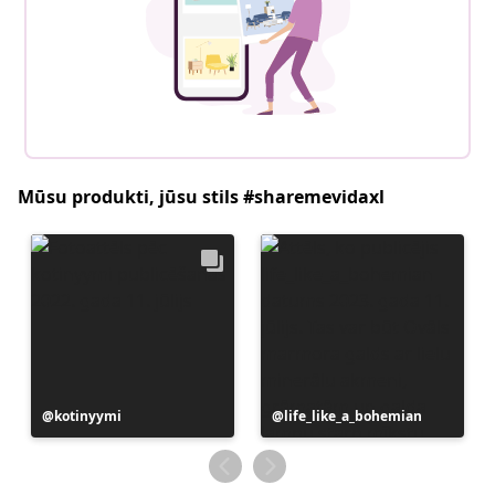
Mūsu produkti, jūsu stils #sharemevidaxl
Ierakstu
kotinyymi
Ierakstu
life_like_a_bohemian
publicējis
publicējis