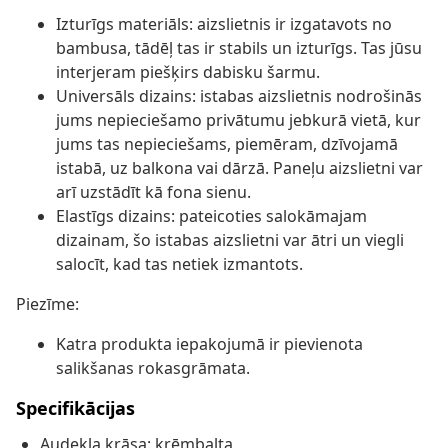
Izturīgs materiāls: aizslietnis ir izgatavots no
bambusa, tādēļ tas ir stabils un izturīgs. Tas jūsu
interjeram piešķirs dabisku šarmu.
Universāls dizains: istabas aizslietnis nodrošinās
jums nepieciešamo privātumu jebkurā vietā, kur
jums tas nepieciešams, piemēram, dzīvojamā
istabā, uz balkona vai dārzā. Paneļu aizslietni var
arī uzstādīt kā fona sienu.
Elastīgs dizains: pateicoties salokāmajam
dizainam, šo istabas aizslietni var ātri un viegli
salocīt, kad tas netiek izmantots.
Piezīme:
Katra produkta iepakojumā ir pievienota
salikšanas rokasgrāmata.
Specifikācijas
Audekla krāsa: krēmbalta