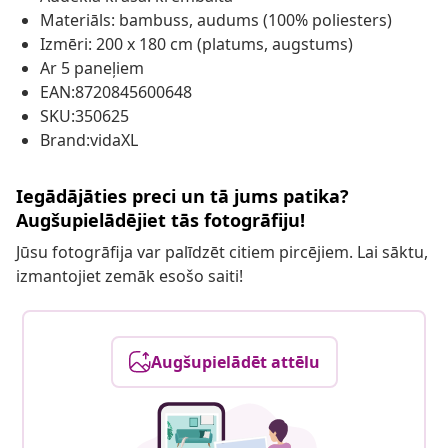
Materiāls: bambuss, audums (100% poliesters)
Izmēri: 200 x 180 cm (platums, augstums)
Ar 5 paneļiem
EAN:8720845600648
SKU:350625
Brand:vidaXL
Iegādājāties preci un tā jums patika?
Augšupielādējiet tās fotogrāfiju!
Jūsu fotogrāfija var palīdzēt citiem pircējiem. Lai sāktu,
izmantojiet zemāk esošo saiti!
Augšupielādēt attēlu