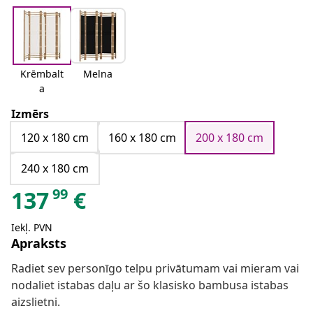
Krēmbalt
Melna
a
Izmērs
120 x 180 cm
160 x 180 cm
200 x 180 cm
240 x 180 cm
99
137
€
Iekļ. PVN
Apraksts
Radiet sev personīgo telpu privātumam vai mieram vai
nodaliet istabas daļu ar šo klasisko bambusa istabas
aizslietni.