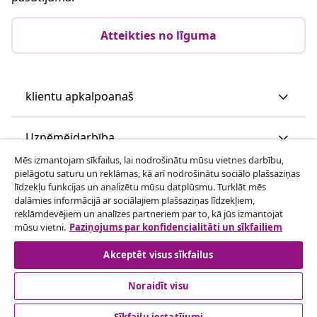
Atteikties no līguma
klientu apkalpoanaš
Uzņēmējdarbība
Mēs izmantojam sīkfailus, lai nodrošinātu mūsu vietnes darbību,
pielāgotu saturu un reklāmas, kā arī nodrošinātu sociālo plašsaziņas
vidaXL
līdzekļu funkcijas un analizētu mūsu datplūsmu. Turklāt mēs
dalāmies informācijā ar sociālajiem plašsaziņas līdzekļiem,
reklāmdevējiem un analīzes partneriem par to, kā jūs izmantojat
Apskatiet vairāk
mūsu vietni.
Paziņojums par konfidencialitāti un sīkfailiem
Akceptēt visus sīkfailus
Noraidīt visu