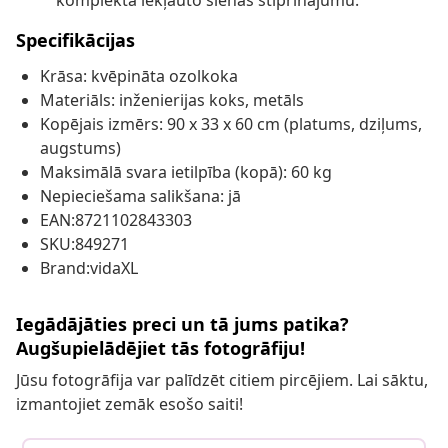
komplektā iekļauto sienas stiprinājumu.
Specifikācijas
Krāsa: kvēpināta ozolkoka
Materiāls: inženierijas koks, metāls
Kopējais izmērs: 90 x 33 x 60 cm (platums, dziļums,
augstums)
Maksimālā svara ietilpība (kopā): 60 kg
Nepieciešama salikšana: jā
EAN:8721102843303
SKU:849271
Brand:vidaXL
Iegādājāties preci un tā jums patika?
Augšupielādējiet tās fotogrāfiju!
Jūsu fotogrāfija var palīdzēt citiem pircējiem. Lai sāktu,
izmantojiet zemāk esošo saiti!