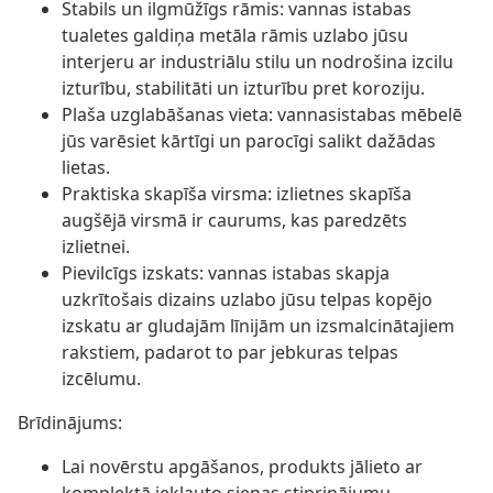
Stabils un ilgmūžīgs rāmis: vannas istabas
tualetes galdiņa metāla rāmis uzlabo jūsu
interjeru ar industriālu stilu un nodrošina izcilu
izturību, stabilitāti un izturību pret koroziju.
Plaša uzglabāšanas vieta: vannasistabas mēbelē
jūs varēsiet kārtīgi un parocīgi salikt dažādas
lietas.
Praktiska skapīša virsma: izlietnes skapīša
augšējā virsmā ir caurums, kas paredzēts
izlietnei.
Pievilcīgs izskats: vannas istabas skapja
uzkrītošais dizains uzlabo jūsu telpas kopējo
izskatu ar gludajām līnijām un izsmalcinātajiem
rakstiem, padarot to par jebkuras telpas
izcēlumu.
Brīdinājums:
Lai novērstu apgāšanos, produkts jālieto ar