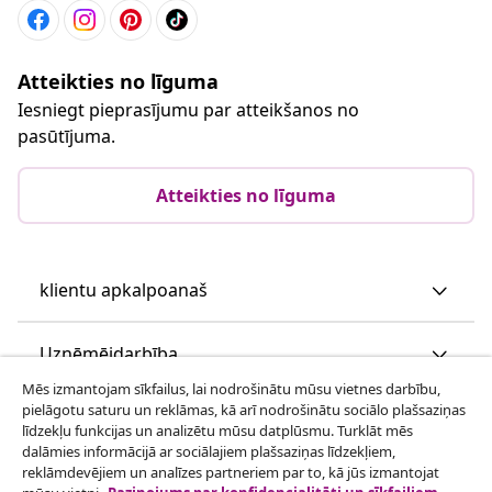
Atteikties no līguma
Iesniegt pieprasījumu par atteikšanos no
pasūtījuma.
Atteikties no līguma
klientu apkalpoanaš
Uzņēmējdarbība
Mēs izmantojam sīkfailus, lai nodrošinātu mūsu vietnes darbību,
pielāgotu saturu un reklāmas, kā arī nodrošinātu sociālo plašsaziņas
vidaXL
līdzekļu funkcijas un analizētu mūsu datplūsmu. Turklāt mēs
dalāmies informācijā ar sociālajiem plašsaziņas līdzekļiem,
reklāmdevējiem un analīzes partneriem par to, kā jūs izmantojat
Apskatiet vairāk