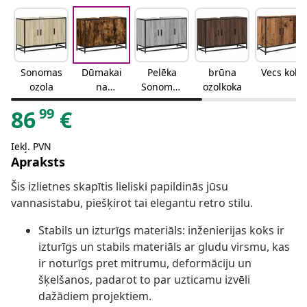
Sonomas
Dūmakai
Pelēka
brūna
Vecs koks
ozola
na
Sonomas
ozolkoka
ozolkoka
ozola
99
86
€
Iekļ. PVN
Apraksts
Šis izlietnes skapītis lieliski papildinās jūsu
vannasistabu, piešķirot tai elegantu retro stilu.
Stabils un izturīgs materiāls: inženierijas koks ir
izturīgs un stabils materiāls ar gludu virsmu, kas
ir noturīgs pret mitrumu, deformāciju un
šķelšanos, padarot to par uzticamu izvēli
dažādiem projektiem.