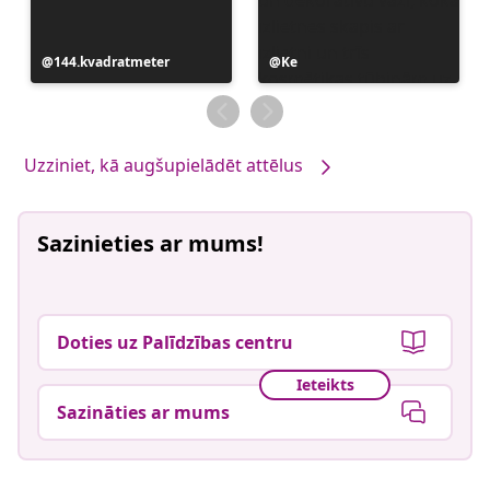
Ierakstu
144.kvadratmeter
Ierakstu
Ke
publicējis
publicējis
Uzziniet, kā augšupielādēt attēlus
Sazinieties ar mums!
Doties uz Palīdzības centru
Ieteikts
Sazināties ar mums