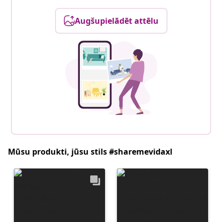
Augšupielādēt attēlu
Mūsu produkti, jūsu stils #sharemevidaxl