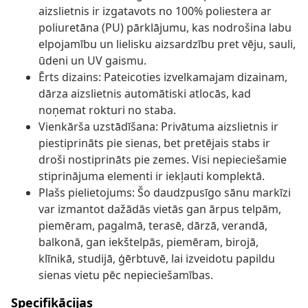
aizslietnis ir izgatavots no 100% poliestera ar
poliuretāna (PU) pārklājumu, kas nodrošina labu
elpojamību un lielisku aizsardzību pret vēju, sauli,
ūdeni un UV gaismu.
Ērts dizains: Pateicoties izvelkamajam dizainam,
dārza aizslietnis automātiski atlocās, kad
noņemat rokturi no staba.
Vienkārša uzstādīšana: Privātuma aizslietnis ir
piestiprināts pie sienas, bet pretējais stabs ir
droši nostiprināts pie zemes. Visi nepieciešamie
stiprinājuma elementi ir iekļauti komplektā.
Plašs pielietojums: Šo daudzpusīgo sānu markīzi
var izmantot dažādās vietās gan ārpus telpām,
piemēram, pagalmā, terasē, dārzā, verandā,
balkonā, gan iekštelpās, piemēram, birojā,
klīnikā, studijā, ģērbtuvē, lai izveidotu papildu
sienas vietu pēc nepieciešamības.
Specifikācijas