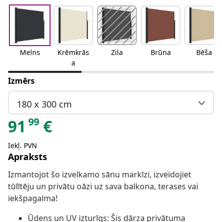
Melns
Krēmkrās
Zila
Brūna
Bēša
a
Izmērs
180 x 300 cm
99
91
€
Iekļ. PVN
Apraksts
Izmantojot šo izvelkamo sānu markīzi, izveidojiet
tūlītēju un privātu oāzi uz sava balkona, terases vai
iekšpagalma!
Ūdens un UV izturīgs: Šis dārza privātuma