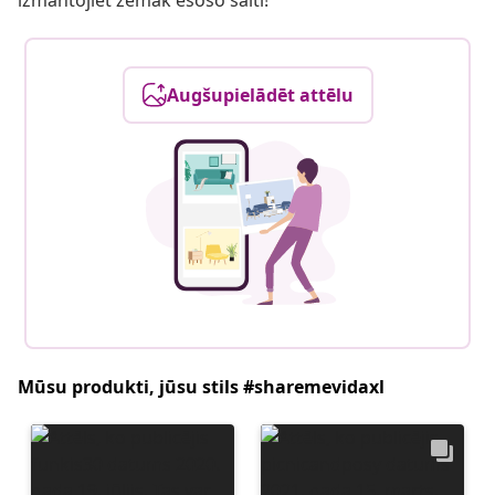
izmantojiet zemāk esošo saiti!
Augšupielādēt attēlu
Mūsu produkti, jūsu stils #sharemevidaxl