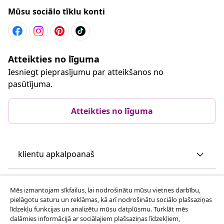
Mūsu sociālo tīklu konti
Atteikties no līguma
Iesniegt pieprasījumu par atteikšanos no
pasūtījuma.
Atteikties no līguma
klientu apkalpoanaš
Uzņēmējdarbība
Mēs izmantojam sīkfailus, lai nodrošinātu mūsu vietnes darbību,
pielāgotu saturu un reklāmas, kā arī nodrošinātu sociālo plašsaziņas
līdzekļu funkcijas un analizētu mūsu datplūsmu. Turklāt mēs
vidaXL
dalāmies informācijā ar sociālajiem plašsaziņas līdzekļiem,