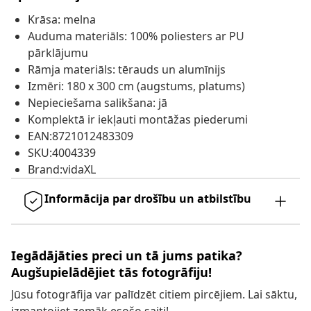
Krāsa: melna
Auduma materiāls: 100% poliesters ar PU
pārklājumu
Rāmja materiāls: tērauds un alumīnijs
Izmēri: 180 x 300 cm (augstums, platums)
Nepieciešama salikšana: jā
Komplektā ir iekļauti montāžas piederumi
EAN:8721012483309
SKU:4004339
Brand:vidaXL
Informācija par drošību un atbilstību
Iegādājāties preci un tā jums patika?
Augšupielādējiet tās fotogrāfiju!
Jūsu fotogrāfija var palīdzēt citiem pircējiem. Lai sāktu,