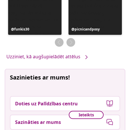
Ierakstu
funkis30
Ierakstu
picnicandposy
publicējis
publicējis
Uzziniet, kā augšupielādēt attēlus
Sazinieties ar mums!
Doties uz Palīdzības centru
Ieteikts
Sazināties ar mums