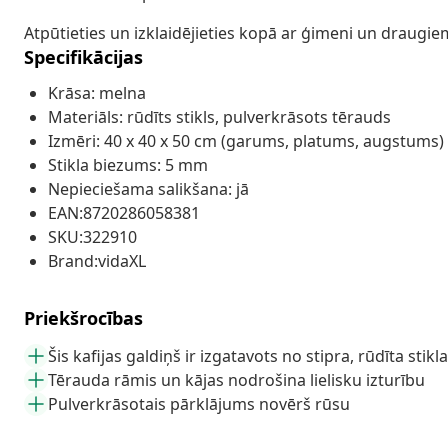
Atpūtieties un izklaidējieties kopā ar ģimeni un draugiem 
Specifikācijas
Krāsa: melna
Materiāls: rūdīts stikls, pulverkrāsots tērauds
Izmēri: 40 x 40 x 50 cm (garums, platums, augstums)
Stikla biezums: 5 mm
Nepieciešama salikšana: jā
EAN:8720286058381
SKU:322910
Brand:vidaXL
Priekšrocības
Šis kafijas galdiņš ir izgatavots no stipra, rūdīta stikla
Tērauda rāmis un kājas nodrošina lielisku izturību
Pulverkrāsotais pārklājums novērš rūsu