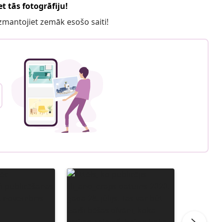
t tās fotogrāfiju!
 izmantojiet zemāk esošo saiti!