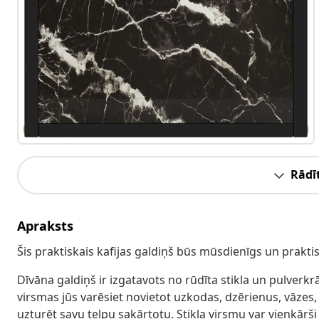
Rādīt
Apraksts
Šis praktiskais kafijas galdiņš būs mūsdienīgs un prakti
Dīvāna galdiņš ir izgatavots no rūdīta stikla un pulverkrās
virsmas jūs varēsiet novietot uzkodas, dzērienus, vāzes, 
uzturēt savu telpu sakārtotu. Stikla virsmu var vienkārši 