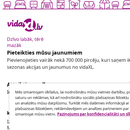
Dzīvo labāk, tērē
mazāk
Pieteikties mūsu jaunumiem
Pievienojieties vairāk nekā 700 000 pircēju, kuri saņem
sezonas akcijas un jaunumus no vidaXL.
Atteikties no līguma
Iesniegt pieprasījumu par atteikšanos no pasūtījuma.
Mēs izmantojam sīkfailus, lai nodrošinātu mūsu vietnes darbību, p
saturu un reklāmas, kā arī nodrošinātu sociālo plašsaziņas līdzekļu 
un analizētu mūsu datplūsmu. Turklāt mēs dalāmies informācijā ar 
plašsaziņas līdzekļiem, reklāmdevējiem un analīzes partneriem par t
klientu apkalpoanaš
Uzņēmējdar
izmantojat mūsu vietni.
Paziņojums par konfidencialitāti un sī
Izsekot savu pasūtījumu
Biedru pro
Mans konts
Sadarbība m