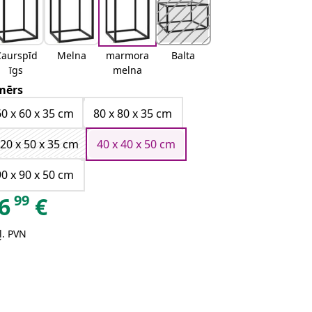
Caurspīd
Melna
marmora
Balta
īgs
melna
mērs
60 x 60 x 35 cm
80 x 80 x 35 cm
20 x 50 x 35 cm
40 x 40 x 50 cm
90 x 90 x 50 cm
99
6
€
ļ. PVN