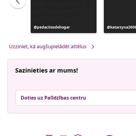
Ierakstu
pedacitosdehogar
Ierakstu
katarzyna260
publicējis
publicējis
Uzziniet, kā augšupielādēt attēlus
Sazinieties ar mums!
Doties uz Palīdzības centru