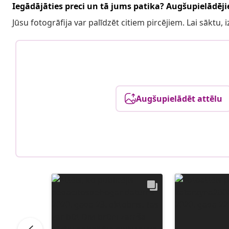
Iegādājāties preci un tā jums patika? Augšupielādējie
Jūsu fotogrāfija var palīdzēt citiem pircējiem. Lai sāktu,
Augšupielādēt attēlu