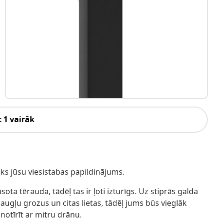
 1 vairāk
sks jūsu viesistabas papildinājums.
ota tērauda, tādēļ tas ir ļoti izturīgs. Uz stiprās galda
augļu grozus un citas lietas, tādēļ jums būs vieglāk
notīrīt ar mitru drānu.