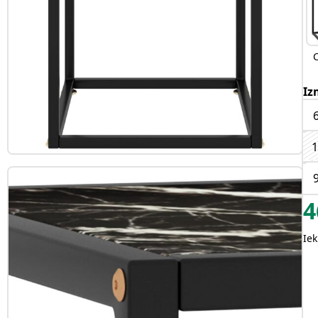
Iz
1
4
Iek