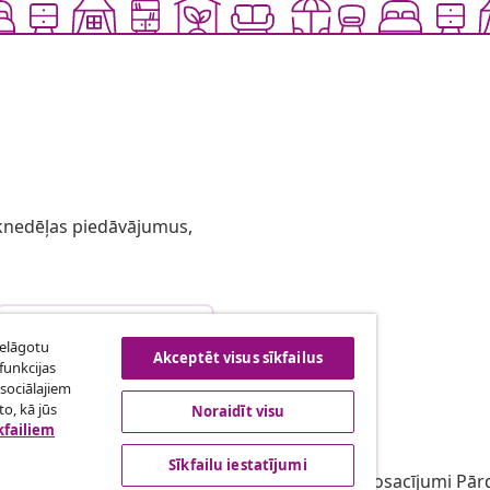
 iknedēļas piedāvājumus,
Atteikties no līguma
ielāgotu
Akceptēt visus sīkfailus
funkcijas
sociālajiem
o, kā jūs
Noraidīt visu
bība
vidaXL
kfailiem
gramma
Par vidaXL
Sīkfailu iestatījumi
ārketingā
Noteikumi un nosacījumi Pārd