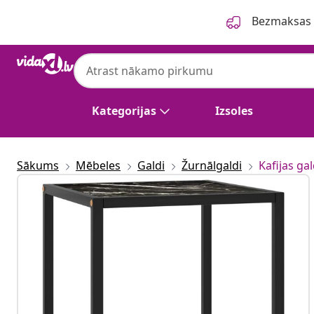
Iepriekšējais
Nākamais
Bezmaksas p
Kategorijas
Izsoles
Sākums
Mēbeles
Galdi
Žurnālgaldi
Kafijas gal