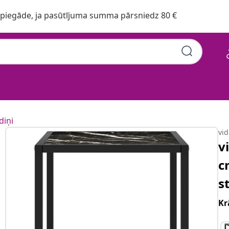
iegāde, ja pasūtījuma summa pārsniedz 80 €
diņi
vi
v
c
s
Kr