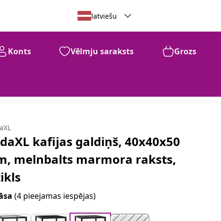
latviešu
Konts
Vēlmju saraksts
Grozs
daXL
idaXL kafijas galdiņš, 40x40x50
m, melnbalts marmora raksts,
tikls
āsa
(4 pieejamas iespējas)