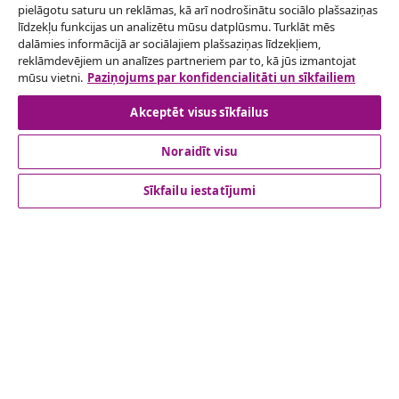
Atteikties no līguma
pielāgotu saturu un reklāmas, kā arī nodrošinātu sociālo plašsaziņas
Iesniegt pieprasījumu par atteikšanos no
līdzekļu funkcijas un analizētu mūsu datplūsmu. Turklāt mēs
dalāmies informācijā ar sociālajiem plašsaziņas līdzekļiem,
pasūtījuma.
reklāmdevējiem un analīzes partneriem par to, kā jūs izmantojat
mūsu vietni.
Paziņojums par konfidencialitāti un sīkfailiem
Atteikties no līguma
Akceptēt visus sīkfailus
Noraidīt visu
klientu apkalpoanaš
Sīkfailu iestatījumi
Uzņēmējdarbība
vidaXL
Apskatiet vairāk