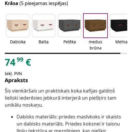
Krāsa
(5 pieejamas iespējas)
Dabiska
Balta
Pelēka
medus
Melna
brūna
99
74
€
Iekļ. PVN
Apraksts
Šis vienkāršais un praktiskais koka kafijas galdiņš
lieliski iederēsies jebkurā interjerā un piešķirs tam
unikālu noskaņu.
Dabisks materiāls: priedes masīvkoks ir skaists
un dabisks materiāls. Priedes koksnei ir taisnu
līniju tekstūra ar mezgliņiem, kas piešķir