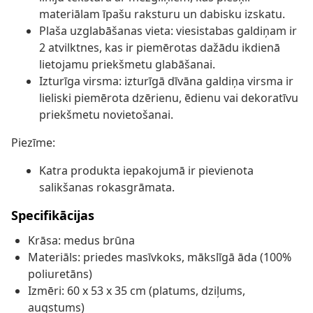
materiālam īpašu raksturu un dabisku izskatu.
Plaša uzglabāšanas vieta: viesistabas galdiņam ir
2 atvilktnes, kas ir piemērotas dažādu ikdienā
lietojamu priekšmetu glabāšanai.
Izturīga virsma: izturīgā dīvāna galdiņa virsma ir
lieliski piemērota dzērienu, ēdienu vai dekoratīvu
priekšmetu novietošanai.
Piezīme:
Katra produkta iepakojumā ir pievienota
salikšanas rokasgrāmata.
Specifikācijas
Krāsa: medus brūna
Materiāls: priedes masīvkoks, mākslīgā āda (100%
poliuretāns)
Izmēri: 60 x 53 x 35 cm (platums, dziļums,
augstums)