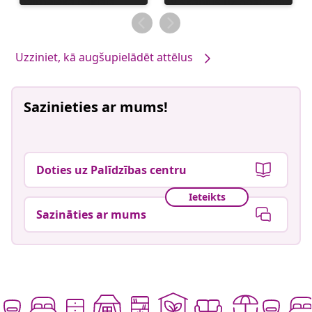
publicējis
publicējis
Uzziniet, kā augšupielādēt attēlus
Sazinieties ar mums!
Doties uz Palīdzības centru
Ieteikts
Sazināties ar mums