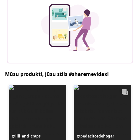
Mūsu produkti, jūsu stils #sharemevidaxl
Ierakstu
lili_and_craps
Ierakstu
pedacitosdehogar