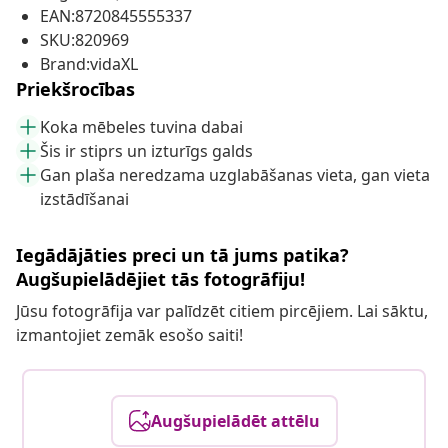
EAN:8720845555337
SKU:820969
Brand:vidaXL
Priekšrocības
Koka mēbeles tuvina dabai
Šis ir stiprs un izturīgs galds
Gan plaša neredzama uzglabāšanas vieta, gan vieta
izstādīšanai
Iegādājāties preci un tā jums patika?
Augšupielādējiet tās fotogrāfiju!
Jūsu fotogrāfija var palīdzēt citiem pircējiem. Lai sāktu,
izmantojiet zemāk esošo saiti!
Augšupielādēt attēlu