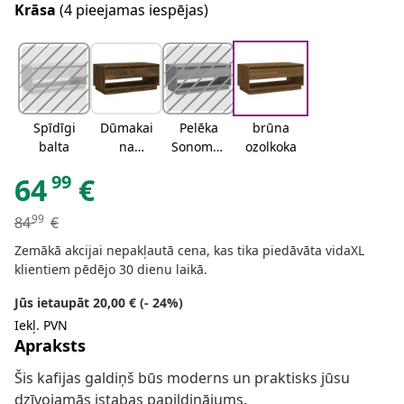
Krāsa
(4 pieejamas iespējas)
Spīdīgi
Dūmakai
Pelēka
brūna
balta
na
Sonomas
ozolkoka
ozolkoka
ozola
99
64
€
99
84
€
Zemākā akcijai nepakļautā cena, kas tika piedāvāta vidaXL
klientiem pēdējo 30 dienu laikā.
Jūs ietaupāt 20,00 € (- 24%)
Iekļ. PVN
Apraksts
Šis kafijas galdiņš būs moderns un praktisks jūsu
dzīvojamās istabas papildinājums.