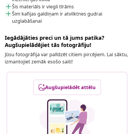
Šis materiāls ir viegli tīrāms
Šim kafijas galdiņam ir atvilktnes gudrai
uzglabāšanai
Iegādājāties preci un tā jums patika?
Augšupielādējiet tās fotogrāfiju!
Jūsu fotogrāfija var palīdzēt citiem pircējiem. Lai sāktu,
izmantojiet zemāk esošo saiti!
Augšupielādēt attēlu