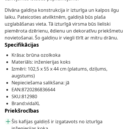
Dīvāna galdiņa konstrukcija ir izturīga un kalpos ilgu
laiku. Pateicoties atvilktnēm, galdiņā būs plaša
uzglabāšanas vieta. Tā izturīgā virsma būs lieliski
piemērota dzērienu, ēdienu un dekoratīvu priekšmetu
novietošanai. Šo galdiņu ir viegli tīrīt ar mitru drānu.
Specifikācijas
Krāsa: brūna ozolkoka
Materiāls: inženierijas koks
Izmēri: 102,5 x 55 x 44 cm (platums, dziļums,
augstums)
Nepieciešama salikšana: jā
EAN:8720286836644
SKU:812980
Brand:vidaXL
Priekšrocības
Šis kafijas galdiņš ir izgatavots no izturīga
inženierijas koka