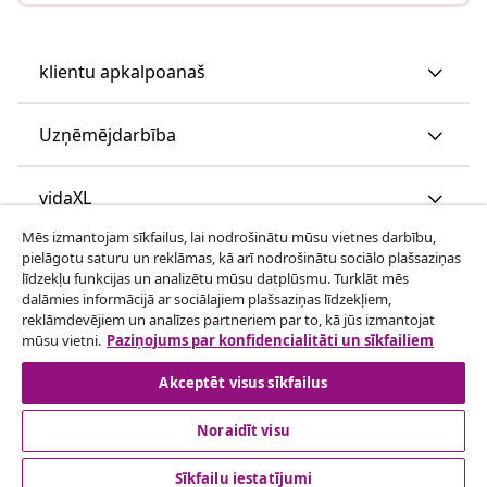
klientu apkalpoanaš
Uzņēmējdarbība
vidaXL
Mēs izmantojam sīkfailus, lai nodrošinātu mūsu vietnes darbību,
pielāgotu saturu un reklāmas, kā arī nodrošinātu sociālo plašsaziņas
Apskatiet vairāk
līdzekļu funkcijas un analizētu mūsu datplūsmu. Turklāt mēs
dalāmies informācijā ar sociālajiem plašsaziņas līdzekļiem,
reklāmdevējiem un analīzes partneriem par to, kā jūs izmantojat
mūsu vietni.
Paziņojums par konfidencialitāti un sīkfailiem
Akceptēt visus sīkfailus
Noraidīt visu
© 2008-2026 vidaXL www.vidaxl.lv ir vidaXL Marketplace
Europe B.V. tīmekļa vietne
Sīkfailu iestatījumi