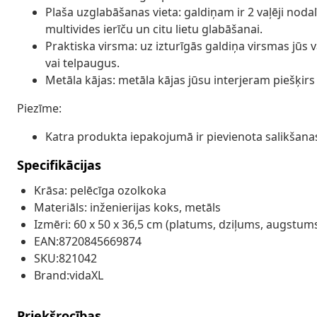
Plaša uzglabāšanas vieta: galdiņam ir 2 vaļēji noda
multivides ierīču un citu lietu glabāšanai.
Praktiska virsma: uz izturīgās galdiņa virsmas jūs
vai telpaugus.
Metāla kājas: metāla kājas jūsu interjeram piešķirs m
Piezīme:
Katra produkta iepakojumā ir pievienota salikšan
Specifikācijas
Krāsa: pelēcīga ozolkoka
Materiāls: inženierijas koks, metāls
Izmēri: 60 x 50 x 36,5 cm (platums, dziļums, augstum
EAN:8720845669874
SKU:821042
Brand:vidaXL
Priekšrocības