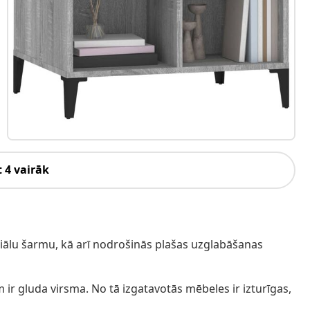
 4 vairāk
triālu šarmu, kā arī nodrošinās plašas uzglabāšanas
m ir gluda virsma. No tā izgatavotās mēbeles ir izturīgas,