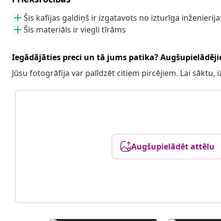
Šis kafijas galdiņš ir izgatavots no izturīga inženierij
Šis materiāls ir viegli tīrāms
Iegādājāties preci un tā jums patika? Augšupielādējie
Jūsu fotogrāfija var palīdzēt citiem pircējiem. Lai sāktu,
Augšupielādēt attēlu