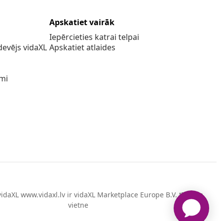
Apskatiet vairāk
Iepērcieties katrai telpai
evējs vidaXL
Apskatiet atlaides
umi
idaXL www.vidaxl.lv ir vidaXL Marketplace Europe B.V. tīmekļa
vietne