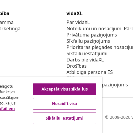
bība
vidaXL
gramma
Par vidaXL
ārketingā
Noteikumi un nosacījumi Pārd
Privātuma paziņojums
Sīkfailu paziņojums
Prioritārās piegādes nosacīj
Sīkfailu iestatījumi
Darbs pie vidaXL
Drošības
Atbildīgā persona ES
EPR politiku
Piekļūstamības paziņojums
ielāgotu
Akceptēt visus sīkfailus
funkcijas
sociālajiem
o, kā jūs
Noraidīt visu
kfailiem
© 2008-2026 v
Sīkfailu iestatījumi