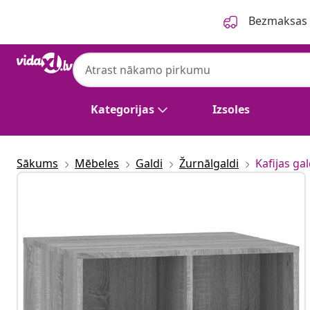
Iepriekšējais
Nākamais
Bezmaksas p
Kategorijas
Izsoles
Sākums
Mēbeles
Galdi
Žurnālgaldi
Kafijas gal