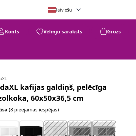
latviešu
Konts
Vēlmju saraksts
Grozs
daXL
idaXL kafijas galdiņš, pelēcīga
zolkoka, 60x50x36,5 cm
āsa
(8 pieejamas iespējas)