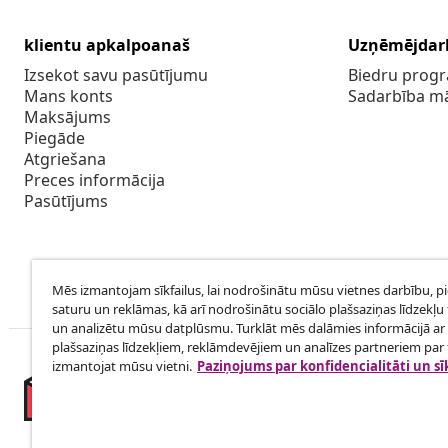
klientu apkalpoanaš
Uzņēmējdar
Izsekot savu pasūtījumu
Biedru pro
Mans konts
Sadarbība m
Maksājums
Piegāde
Atgriešana
Preces informācija
Pasūtījums
Mēs izmantojam sīkfailus, lai nodrošinātu mūsu vietnes darbību, p
saturu un reklāmas, kā arī nodrošinātu sociālo plašsaziņas līdzekļu 
un analizētu mūsu datplūsmu. Turklāt mēs dalāmies informācijā ar 
plašsaziņas līdzekļiem, reklāmdevējiem un analīzes partneriem par t
izmantojat mūsu vietni.
Paziņojums par konfidencialitāti un sī