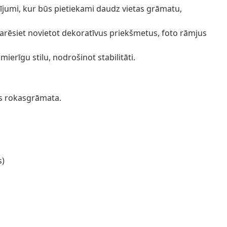
lījumi, kur būs pietiekami daudz vietas grāmatu,
 varēsiet novietot dekoratīvus priekšmetus, foto rāmjus
ierīgu stilu, nodrošinot stabilitāti.
as rokasgrāmata.
s)