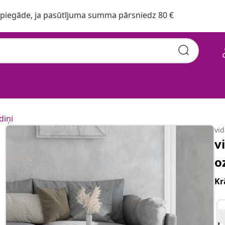
iegāde, ja pasūtījuma summa pārsniedz 80 €
diņi
vi
v
o
Kr