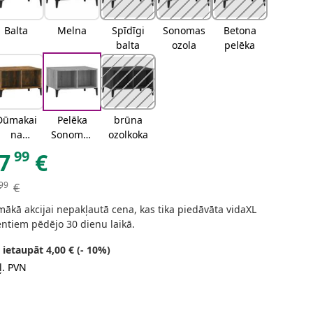
Balta
Melna
Spīdīgi
Sonomas
Betona
balta
ozola
pelēka
Dūmakai
Pelēka
brūna
na
Sonomas
ozolkoka
ozolkoka
ozola
99
7
€
99
€
ākā akcijai nepakļautā cena, kas tika piedāvāta vidaXL
entiem pēdējo 30 dienu laikā.
 ietaupāt 4,00 € (- 10%)
ļ. PVN