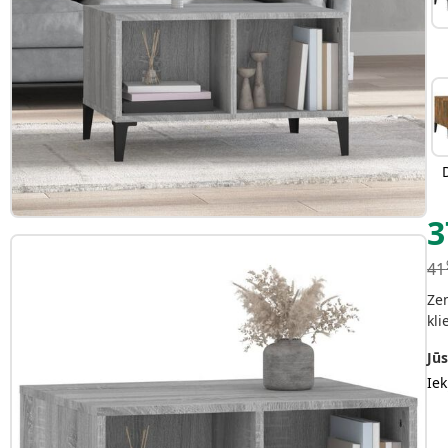
3
41
Zem
kli
Jūs
Iek