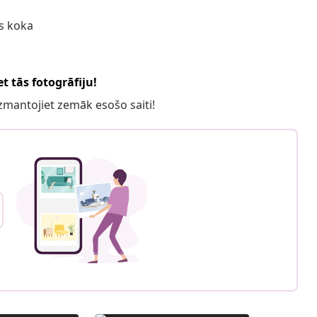
as koka
t tās fotogrāfiju!
 izmantojiet zemāk esošo saiti!