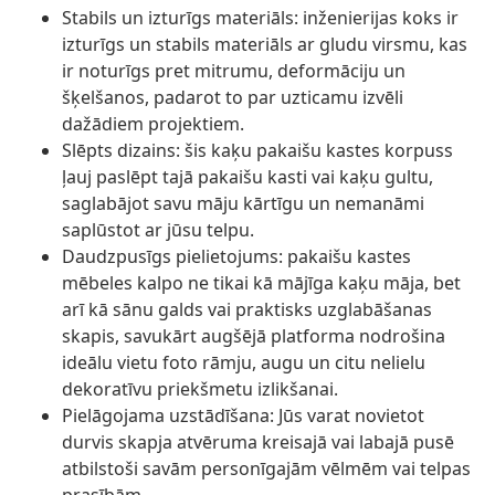
Stabils un izturīgs materiāls: inženierijas koks ir
izturīgs un stabils materiāls ar gludu virsmu, kas
ir noturīgs pret mitrumu, deformāciju un
šķelšanos, padarot to par uzticamu izvēli
dažādiem projektiem.
Slēpts dizains: šis kaķu pakaišu kastes korpuss
ļauj paslēpt tajā pakaišu kasti vai kaķu gultu,
saglabājot savu māju kārtīgu un nemanāmi
saplūstot ar jūsu telpu.
Daudzpusīgs pielietojums: pakaišu kastes
mēbeles kalpo ne tikai kā mājīga kaķu māja, bet
arī kā sānu galds vai praktisks uzglabāšanas
skapis, savukārt augšējā platforma nodrošina
ideālu vietu foto rāmju, augu un citu nelielu
dekoratīvu priekšmetu izlikšanai.
Pielāgojama uzstādīšana: Jūs varat novietot
durvis skapja atvēruma kreisajā vai labajā pusē
atbilstoši savām personīgajām vēlmēm vai telpas