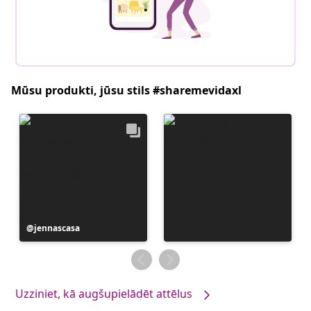
Mūsu produkti, jūsu stils #sharemevidaxl
Ierakstu
jennascasa
publicējis
Uzziniet, kā augšupielādēt attēlus