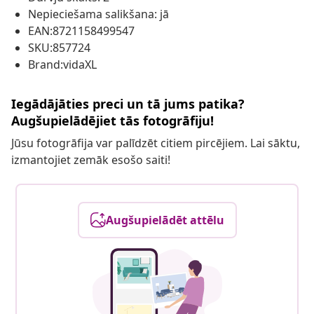
Nepieciešama salikšana: jā
EAN:8721158499547
SKU:857724
Brand:vidaXL
Iegādājāties preci un tā jums patika?
Augšupielādējiet tās fotogrāfiju!
Jūsu fotogrāfija var palīdzēt citiem pircējiem. Lai sāktu,
izmantojiet zemāk esošo saiti!
Augšupielādēt attēlu