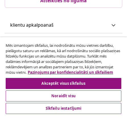
Atteikties no līguma
klientu apkalpoanaš
Uzņēmējdarbība
Mēs izmantojam sīkfailus, lai nodrošinātu mūsu vietnes darbību,
pielāgotu saturu un reklāmas, kā arī nodrošinātu sociālo plašsaziņas
līdzekļu funkcijas un analizētu mūsu datplūsmu. Turklāt mēs
vidaXL
dalāmies informācijā ar sociālajiem plašsaziņas līdzekļiem,
reklāmdevējiem un analīzes partneriem par to, kā jūs izmantojat
mūsu vietni.
Paziņojums par konfidencialitāti un sīkfailiem
Apskatiet vairāk
Akceptēt visus sīkfailus
Noraidīt visu
Sīkfailu iestatījumi
© 2008-2026 vidaXL www.vidaxl.lv ir vidaXL Marketplace
Europe B.V. tīmekļa vietne