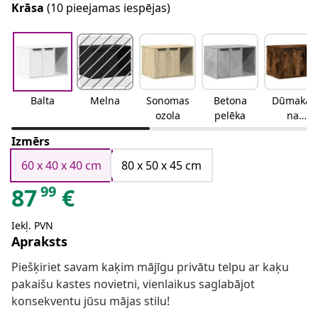
Krāsa
(10 pieejamas iespējas)
Balta
Melna
Sonomas
Betona
Dūmakai
ozola
pelēka
na
ozolkoka
Izmērs
60 x 40 x 40 cm
80 x 50 x 45 cm
99
87
€
Iekļ. PVN
Apraksts
Piešķiriet savam kaķim mājīgu privātu telpu ar kaķu
pakaišu kastes novietni, vienlaikus saglabājot
konsekventu jūsu mājas stilu!