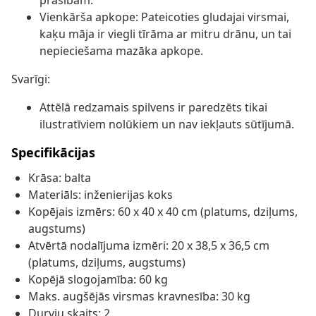
prasībām.
Vienkārša apkope: Pateicoties gludajai virsmai,
kaķu māja ir viegli tīrāma ar mitru drānu, un tai
nepieciešama mazāka apkope.
Svarīgi:
Attēlā redzamais spilvens ir paredzēts tikai
ilustratīviem nolūkiem un nav iekļauts sūtījumā.
Specifikācijas
Krāsa: balta
Materiāls: inženierijas koks
Kopējais izmērs: 60 x 40 x 40 cm (platums, dziļums,
augstums)
Atvērtā nodalījuma izmēri: 20 x 38,5 x 36,5 cm
(platums, dziļums, augstums)
Kopējā slogojamība: 60 kg
Maks. augšējās virsmas kravnesība: 30 kg
Durvju skaits: 2