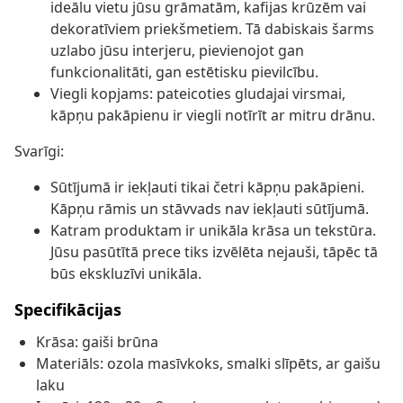
ideālu vietu jūsu grāmatām, kafijas krūzēm vai
dekoratīviem priekšmetiem. Tā dabiskais šarms
uzlabo jūsu interjeru, pievienojot gan
funkcionalitāti, gan estētisku pievilcību.
Viegli kopjams: pateicoties gludajai virsmai,
kāpņu pakāpienu ir viegli notīrīt ar mitru drānu.
Svarīgi:
Sūtījumā ir iekļauti tikai četri kāpņu pakāpieni.
Kāpņu rāmis un stāvvads nav iekļauti sūtījumā.
Katram produktam ir unikāla krāsa un tekstūra.
Jūsu pasūtītā prece tiks izvēlēta nejauši, tāpēc tā
būs ekskluzīvi unikāla.
Specifikācijas
Krāsa: gaiši brūna
Materiāls: ozola masīvkoks, smalki slīpēts, ar gaišu
laku