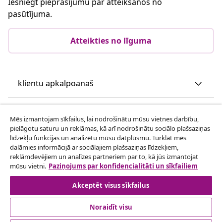
Iesniegt pieprasījumu par atteikšanos no
pasūtījuma.
Atteikties no līguma
klientu apkalpoanaš
Uzņēmējdarbība
Mēs izmantojam sīkfailus, lai nodrošinātu mūsu vietnes darbību,
pielāgotu saturu un reklāmas, kā arī nodrošinātu sociālo plašsaziņas
līdzekļu funkcijas un analizētu mūsu datplūsmu. Turklāt mēs
vidaXL
dalāmies informācijā ar sociālajiem plašsaziņas līdzekļiem,
reklāmdevējiem un analīzes partneriem par to, kā jūs izmantojat
mūsu vietni.
Paziņojums par konfidencialitāti un sīkfailiem
Apskatiet vairāk
Akceptēt visus sīkfailus
Noraidīt visu