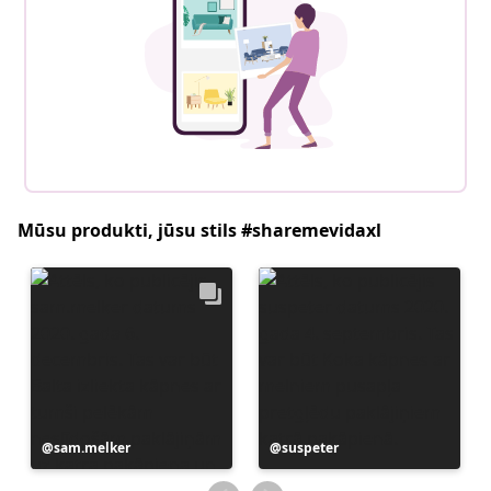
Mūsu produkti, jūsu stils #sharemevidaxl
Ierakstu
sam.melker
Ierakstu
suspeter
publicējis
publicējis