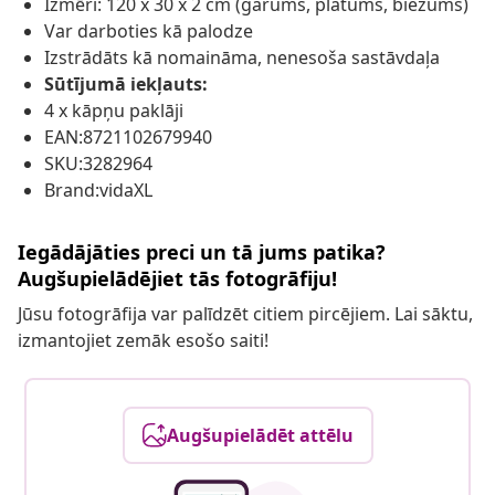
Izmēri: 120 x 30 x 2 cm (garums, platums, biezums)
Var darboties kā palodze
Izstrādāts kā nomaināma, nenesoša sastāvdaļa
Sūtījumā iekļauts:
4 x kāpņu paklāji
EAN:8721102679940
SKU:3282964
Brand:vidaXL
Iegādājāties preci un tā jums patika?
Augšupielādējiet tās fotogrāfiju!
Jūsu fotogrāfija var palīdzēt citiem pircējiem. Lai sāktu,
izmantojiet zemāk esošo saiti!
Augšupielādēt attēlu