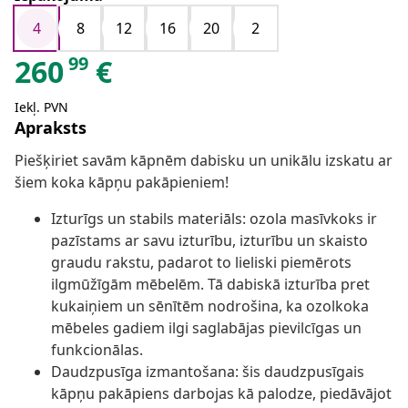
4
8
12
16
20
2
99
260
€
Iekļ. PVN
Apraksts
Piešķiriet savām kāpnēm dabisku un unikālu izskatu ar
šiem koka kāpņu pakāpieniem!
Izturīgs un stabils materiāls: ozola masīvkoks ir
pazīstams ar savu izturību, izturību un skaisto
graudu rakstu, padarot to lieliski piemērots
ilgmūžīgām mēbelēm. Tā dabiskā izturība pret
kukaiņiem un sēnītēm nodrošina, ka ozolkoka
mēbeles gadiem ilgi saglabājas pievilcīgas un
funkcionālas.
Daudzpusīga izmantošana: šis daudzpusīgais
kāpņu pakāpiens darbojas kā palodze, piedāvājot