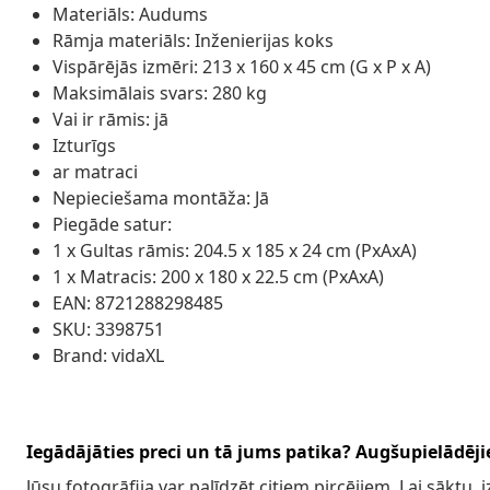
Materiāls: Audums
Rāmja materiāls: Inženierijas koks
Vispārējās izmēri: 213 x 160 x 45 cm (G x P x A)
Maksimālais svars: 280 kg
Vai ir rāmis: jā
Izturīgs
ar matraci
Nepieciešama montāža: Jā
Piegāde satur:
1 x Gultas rāmis: 204.5 x 185 x 24 cm (PxAxA)
1 x Matracis: 200 x 180 x 22.5 cm (PxAxA)
EAN: 8721288298485
SKU: 3398751
Brand: vidaXL
Iegādājāties preci un tā jums patika? Augšupielādējie
Jūsu fotogrāfija var palīdzēt citiem pircējiem. Lai sāktu,