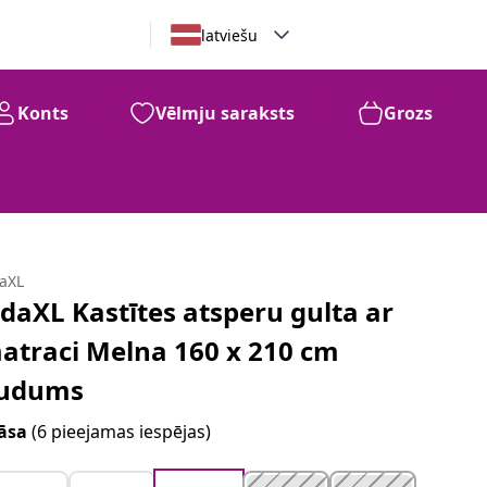
latviešu
Konts
Vēlmju saraksts
Grozs
daXL
idaXL Kastītes atsperu gulta ar
atraci Melna 160 x 210 cm
udums
āsa
(6 pieejamas iespējas)