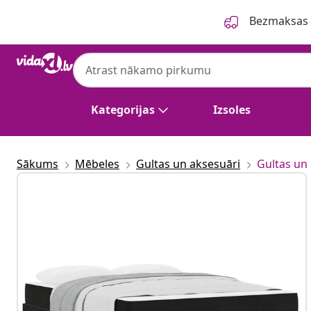
Iepriekšējais
Nākamais
Bezmaksas p
Kategorijas
Izsoles
Sākums
Mēbeles
Gultas un aksesuāri
Gultas un 