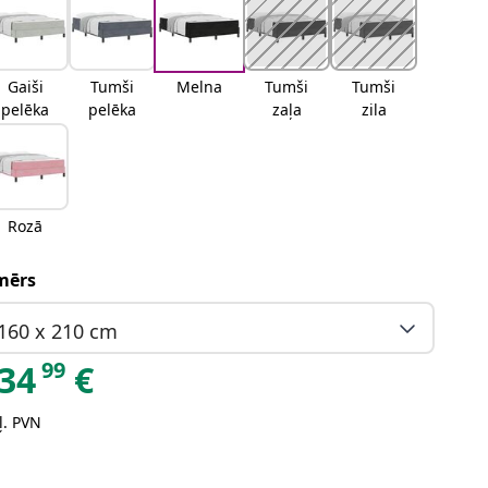
Gaiši
Tumši
Melna
Tumši
Tumši
pelēka
pelēka
zaļa
zila
Rozā
mērs
160 x 210 cm
99
34
€
ļ. PVN