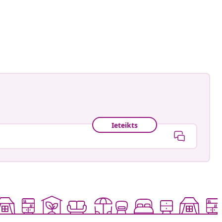
ctorhugo
is
Ieteikts