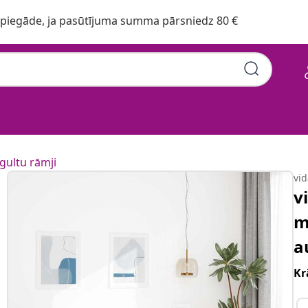
iegāde, ja pasūtījuma summa pārsniedz 80 €
gultu rāmji
vi
v
m
a
Kr