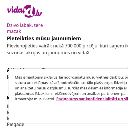
Dzīvo labāk, tērē
mazāk
Pieteikties mūsu jaunumiem
Pievienojieties vairāk nekā 700 000 pircēju, kuri saņem
sezonas akcijas un jaunumus no vidaXL.
Atteikties no līguma
Iesniegt pieprasījumu par atteikšanos no pasūtījuma.
Mēs izmantojam sīkfailus, lai nodrošinātu mūsu vietnes darbību, p
saturu un reklāmas, kā arī nodrošinātu sociālo plašsaziņas līdzekļu 
un analizētu mūsu datplūsmu. Turklāt mēs dalāmies informācijā ar 
plašsaziņas līdzekļiem, reklāmdevējiem un analīzes partneriem par t
klientu apkalpoanaš
Uzņēmējdar
izmantojat mūsu vietni.
Paziņojums par konfidencialitāti un sī
Izsekot savu pasūtījumu
Biedru pro
Mans konts
Sadarbība m
Maksājums
Piegāde