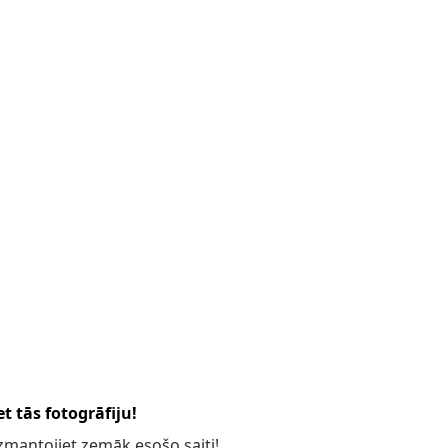
t tās fotogrāfiju!
 izmantojiet zemāk esošo saiti!