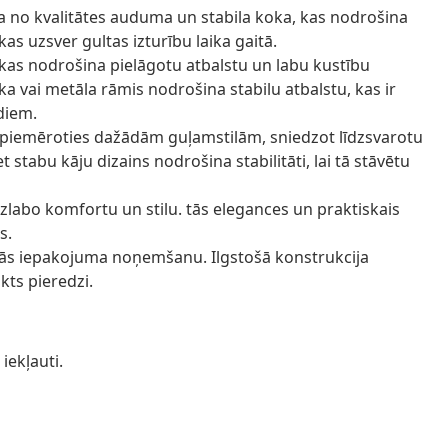
ta no kvalitātes auduma un stabila koka, kas nodrošina
as uzsver gultas izturību laika gaitā.
kas nodrošina pielāgotu atbalstu un labu kustību
ka vai metāla rāmis nodrošina stabilu atbalstu, kas ir
diem.
ai piemēroties dažādām guļamstilām, sniedzot līdzsvarotu
 stabu kāju dizains nodrošina stabilitāti, lai tā stāvētu
uzlabo komfortu un stilu. tās elegances un praktiskais
s.
kās iepakojuma noņemšanu. Ilgstošā konstrukcija
kts pieredzi.
iekļauti.