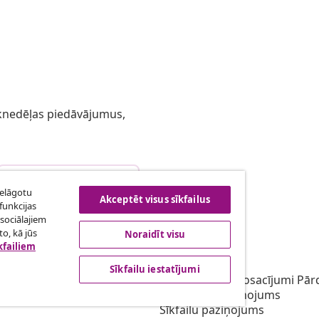
 iknedēļas piedāvājumus,
Atteikties no līguma
ielāgotu
Akceptēt visus sīkfailus
funkcijas
sociālajiem
o, kā jūs
Noraidīt visu
bība
vidaXL
kfailiem
gramma
Par vidaXL
Sīkfailu iestatījumi
ārketingā
Noteikumi un nosacījumi Pārd
Privātuma paziņojums
Sīkfailu paziņojums