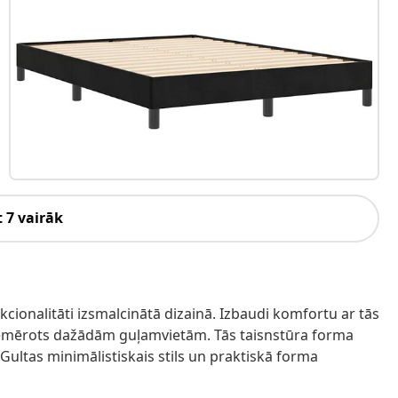
 7 vairāk
nkcionalitāti izsmalcinātā dizainā. Izbaudi komfortu ar tās
emērots dažādām guļamvietām. Tās taisnstūra forma
 Gultas minimālistiskais stils un praktiskā forma