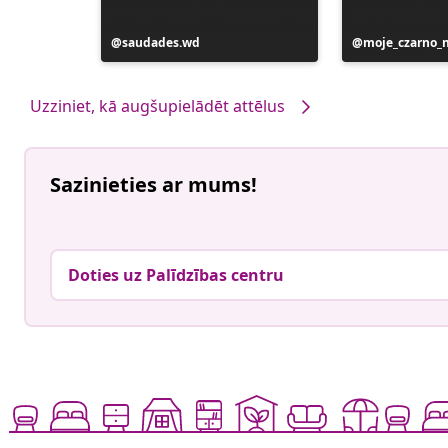
Ierakstu
saudades.wd
Ierakstu
moje_czarno_
publicējis
publicējis
Uzziniet, kā augšupielādēt attēlus
Sazinieties ar mums!
Doties uz Palīdzības centru