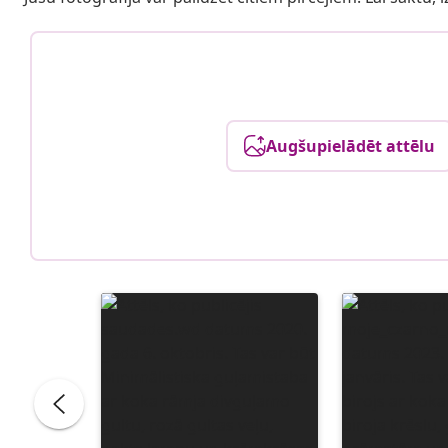
Augšupielādēt attēlu