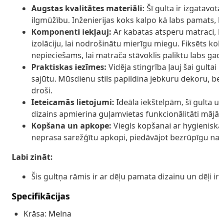
Augstas kvalitātes materiāli:
Šī gulta ir izgatavo
ilgmūžību. Inženierijas koks kalpo kā labs pamats, k
Komponenti iekļauj:
Ar kabatas atsperu matraci, 
izolāciju, lai nodrošinātu mierīgu miegu. Fiksēts ko
nepieciešams, lai matrača stāvoklis paliktu labs ga
Praktiskas iezīmes:
Vidēja stingrība ļauj šai gult
sajūtu. Mūsdienu stils papildina jebkuru dekoru, bet
droši.
Ieteicamās lietojumi:
Ideāla iekštelpām, šī gulta 
dizains apmierina guļamvietas funkcionālitāti mājā
Kopšana un apkope:
Viegls kopšanai ar hygienis
neprasa sarežģītu apkopi, piedāvājot bezrūpīgu na
Labi zināt:
Šis gultņa rāmis ir ar dēļu pamata dizainu un dēļi ir 
Specifikācijas
Krāsa: Melna