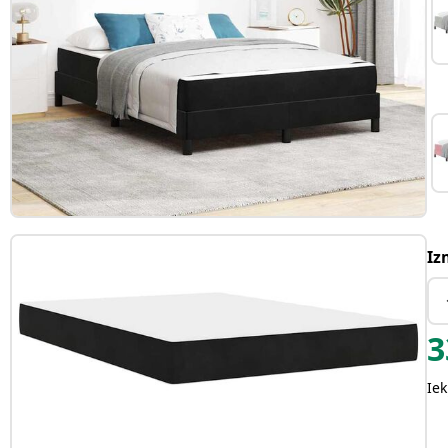
Iz
3
Iek