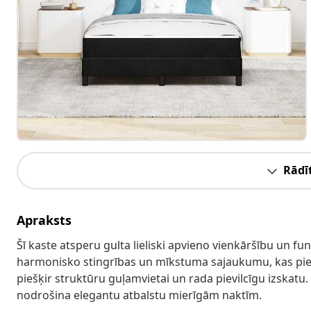
Rādīt
Apraksts
Šī kaste atsperu gulta lieliski apvieno vienkāršību un fu
harmonisko stingrības un mīkstuma sajaukumu, kas pi
piešķir struktūru guļamvietai un rada pievilcīgu izskatu.
nodrošina elegantu atbalstu mierīgām naktīm.