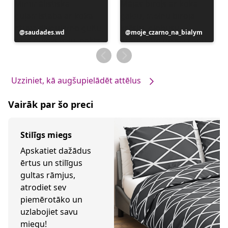
Ierakstu
saudades.wd
Ierakstu
moje_czarno_na_bialym
publicējis
publicējis
Uzziniet, kā augšupielādēt attēlus
Vairāk par šo preci
Stilīgs miegs
Apskatiet dažādus
ērtus un stilīgus
gultas rāmjus,
atrodiet sev
piemērotāko un
uzlabojiet savu
miegu!