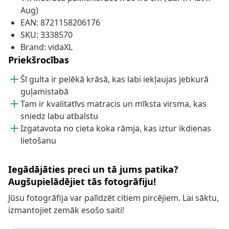
Aug)
EAN: 8721158206176
SKU: 3338570
Brand: vidaXL
Priekšrocības
Šī gulta ir pelēkā krāsā, kas labi iekļaujas jebkurā
guļamistabā
Tam ir kvalitatīvs matracis un mīksta virsma, kas
sniedz labu atbalstu
Izgatavota no cieta koka rāmja, kas iztur ikdienas
lietošanu
Iegādājāties preci un tā jums patika?
Augšupielādējiet tās fotogrāfiju!
Jūsu fotogrāfija var palīdzēt citiem pircējiem. Lai sāktu,
izmantojiet zemāk esošo saiti!