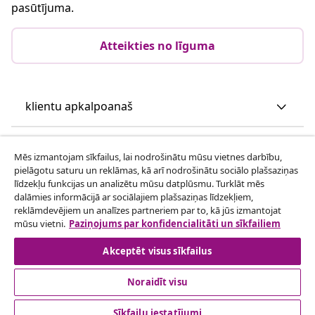
pasūtījuma.
Atteikties no līguma
klientu apkalpoanaš
Uzņēmējdarbība
Mēs izmantojam sīkfailus, lai nodrošinātu mūsu vietnes darbību,
pielāgotu saturu un reklāmas, kā arī nodrošinātu sociālo plašsaziņas
līdzekļu funkcijas un analizētu mūsu datplūsmu. Turklāt mēs
vidaXL
dalāmies informācijā ar sociālajiem plašsaziņas līdzekļiem,
reklāmdevējiem un analīzes partneriem par to, kā jūs izmantojat
mūsu vietni.
Paziņojums par konfidencialitāti un sīkfailiem
Apskatiet vairāk
Akceptēt visus sīkfailus
Noraidīt visu
Sīkfailu iestatījumi