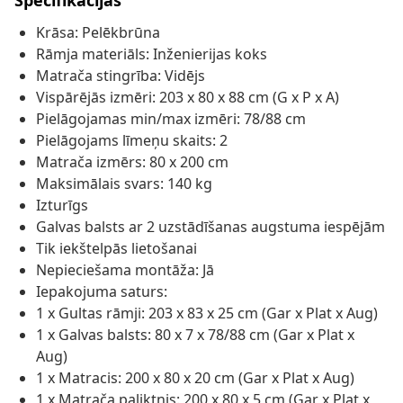
Specifikācijas
Krāsa: Pelēkbrūna
Rāmja materiāls: Inženierijas koks
Matrača stingrība: Vidējs
Vispārējās izmēri: 203 x 80 x 88 cm (G x P x A)
Pielāgojamas min/max izmēri: 78/88 cm
Pielāgojams līmeņu skaits: 2
Matrača izmērs: 80 x 200 cm
Maksimālais svars: 140 kg
Izturīgs
Galvas balsts ar 2 uzstādīšanas augstuma iespējām
Tik iekštelpās lietošanai
Nepieciešama montāža: Jā
Iepakojuma saturs:
1 x Gultas rāmji: 203 x 83 x 25 cm (Gar x Plat x Aug)
1 x Galvas balsts: 80 x 7 x 78/88 cm (Gar x Plat x
Aug)
1 x Matracis: 200 x 80 x 20 cm (Gar x Plat x Aug)
1 x Matrača paliktnis: 200 x 80 x 5 cm (Gar x Plat x