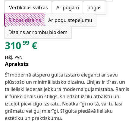
Vertikālas svītras
Ar pogām
pogas
Rindas dizains
Ar pogu stepējumu
Dizains ar rombu blokiem
99
310
€
Iekļ. PVN
Apraksts
Šī modernā atsperu gulta izstaro eleganci ar savu
plūstošo un minimālistisko dizainu. Līnijas ir tīras, un
tā lieliski iederas jebkurā modernā guļamistabā. Rāmis
ir funkcionāls un stilīgs, sniedzot izcilu atbalstu un
izceļot pievilcīgo izskatu. Neatkarīgi no tā, vai tu lasi
grāmatu vai guļ mierīgi, šī gulta piedāvā lielisku
estētiku un praktiskumu.