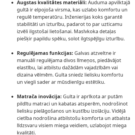
Augstas kvalitātes materiāli:
Auduma apvilktajā
gultā ir elpojoša virsma, kas uzlabo komfortu un
regulē temperatūru. Inženierijas koks garantē
stabilitāti un izturību, padarot to par uzticamu
izvēli ilgstošai lietošanai. Masīvkoka detaļas
piešķir papildu spēku, solot ilgtspējīgu izturību.
Regulējamas funkcijas:
Galvas atzveltne ir
manuāli regulējama divos līmeņos, piedāvājot
elastību, lai atbilstu dažādām vajadzībām vai
dizaina vēlmēm. Gulta sniedz lielisku komfortu
un viegli sader ar mūsdienīgu estētiku.
Matrača inovācija:
Gulta ir aprīkota ar putām
pildītu matraci un kabatas atsperēm, nodrošinot
lielisku pielāgošanos un kustību izolāciju. Vidējā
cietība nodrošina atbilstošu komforta un atbalsta
līdzsvaru visiem miega veidiem, uzlabojot miega
kvalitāti.