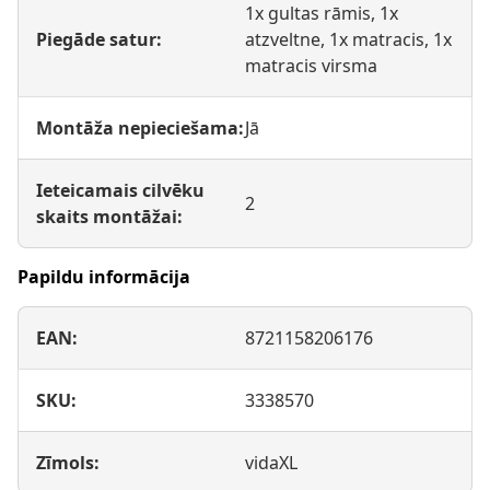
1x gultas rāmis, 1x
Piegāde satur:
atzveltne, 1x matracis, 1x
matracis virsma
Montāža nepieciešama:
Jā
Ieteicamais cilvēku
2
skaits montāžai:
Papildu informācija
EAN:
8721158206176
SKU:
3338570
Zīmols:
vidaXL