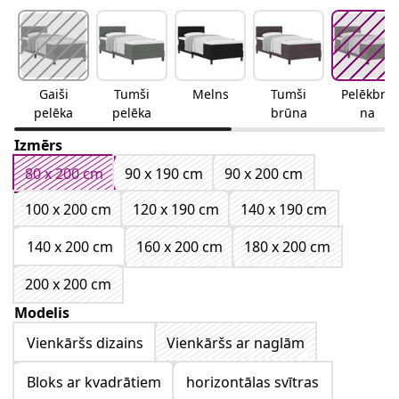
Gaiši
Tumši
Melns
Tumši
Pelēkbrū
pelēka
pelēka
brūna
na
Izmērs
80 x 200 cm
90 x 190 cm
90 x 200 cm
100 x 200 cm
120 x 190 cm
140 x 190 cm
140 x 200 cm
160 x 200 cm
180 x 200 cm
200 x 200 cm
Modelis
Vienkāršs dizains
Vienkāršs ar naglām
Bloks ar kvadrātiem
horizontālas svītras