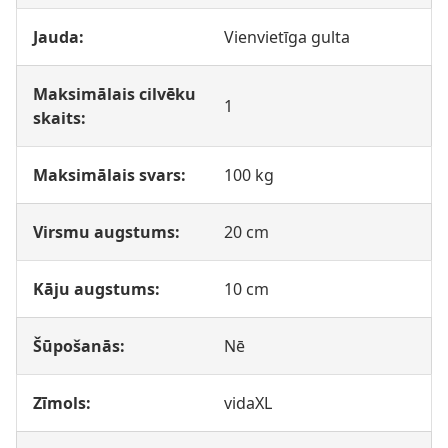
Jauda:
Vienvietīga gulta
Maksimālais cilvēku
1
skaits:
Maksimālais svars:
100 kg
Virsmu augstums:
20 cm
Kāju augstums:
10 cm
Šūpošanās:
Nē
Zīmols:
vidaXL