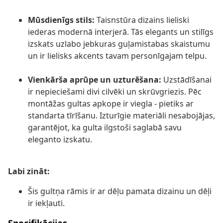
Mūsdienīgs stils:
Taisnstūra dizains lieliski
iederas modernā interjerā. Tās elegants un stilīgs
izskats uzlabo jebkuras guļamistabas skaistumu
un ir lielisks akcents tavam personīgajam telpu.
Vienkārša aprūpe un uzturēšana:
Uzstādīšanai
ir nepieciešami divi cilvēki un skrūvgriezis. Pēc
montāžas gultas apkope ir viegla - pietiks ar
standarta tīrīšanu. Izturīgie materiāli nesabojājas,
garantējot, ka gulta ilgstoši saglabā savu
eleganto izskatu.
Labi zināt:
Šis gultņa rāmis ir ar dēļu pamata dizainu un dēļi
ir iekļauti.