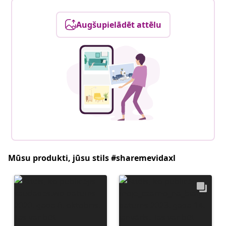
Augšupielādēt attēlu
Mūsu produkti, jūsu stils #sharemevidaxl