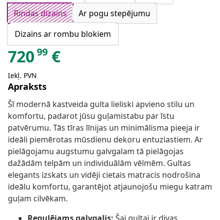
Rindas dizains
Ar pogu stepējumu
Dizains ar rombu blokiem
99
720
€
Iekļ. PVN
Apraksts
Šī modernā kastveida gulta lieliski apvieno stilu un
komfortu, padarot jūsu guļamistabu par īstu
patvērumu. Tās tīras līnijas un minimālisma pieeja ir
ideāli piemērotas mūsdienu dekoru entuziastiem. Ar
pielāgojamu augstumu galvgalam tā pielāgojas
dažādām telpām un individuālām vēlmēm. Gultas
elegants izskats un vidēji cietais matracis nodrošina
ideālu komfortu, garantējot atjaunojošu miegu katram
guļam cilvēkam.
Regulējams galvgalis:
Šai gultai ir divas