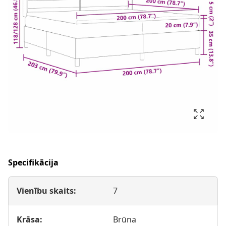
Specifikācija
Vienību skaits:
7
Krāsa:
Brūna