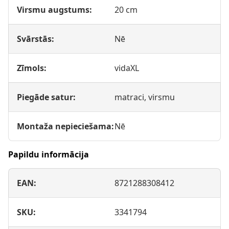
Virsmu augstums:
20 cm
Svārstās:
Nē
Zīmols:
vidaXL
Piegāde satur:
matraci, virsmu
Montaža nepieciešama:
Nē
Papildu informācija
EAN:
8721288308412
SKU:
3341794