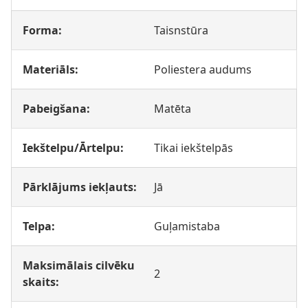
Forma:
Taisnstūra
Materiāls:
Poliestera audums
Pabeigšana:
Matēta
Iekštelpu/Ārtelpu:
Tikai iekštelpās
Pārklājums iekļauts:
Jā
Telpa:
Guļamistaba
Maksimālais cilvēku
2
skaits: