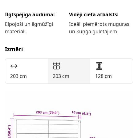
Ilgtspējīga auduma:
Vidēji cieta atbalsts:
Elpojoši un ilgmūžīgi
Ideāli piemērots muguras
materiāli.
un kuņģa gulētājiem.
Izmēri
203 cm
203 cm
128 cm