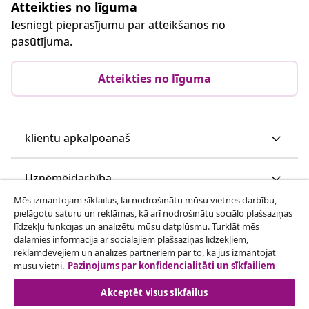
Atteikties no līguma
Iesniegt pieprasījumu par atteikšanos no
pasūtījuma.
Atteikties no līguma
klientu apkalpoanaš
Uzņēmējdarbība
Mēs izmantojam sīkfailus, lai nodrošinātu mūsu vietnes darbību,
pielāgotu saturu un reklāmas, kā arī nodrošinātu sociālo plašsaziņas
vidaXL
līdzekļu funkcijas un analizētu mūsu datplūsmu. Turklāt mēs
dalāmies informācijā ar sociālajiem plašsaziņas līdzekļiem,
reklāmdevējiem un analīzes partneriem par to, kā jūs izmantojat
Apskatiet vairāk
mūsu vietni.
Paziņojums par konfidencialitāti un sīkfailiem
Akceptēt visus sīkfailus