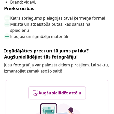
Brand: vidaXL
Priekšrocības
Katrs spriegums pielāgojas tavai ķermeņa formai
Mīksta un atbalstoša putas, kas samazina
spiedienu
Elpojoši un ilgmūžīgi materiāli
Iegādājāties preci un tā jums patika?
Augšupielādējiet tās fotogrāfiju!
Jūsu fotogrāfija var palīdzēt citiem pircējiem. Lai sāktu,
izmantojiet zemāk esošo saiti!
Augšupielādēt attēlu