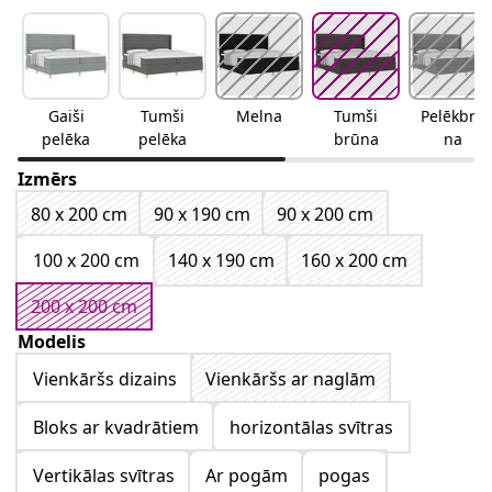
Gaiši
Tumši
Melna
Tumši
Pelēkbrū
pelēka
pelēka
brūna
na
Izmērs
80 x 200 cm
90 x 190 cm
90 x 200 cm
100 x 200 cm
140 x 190 cm
160 x 200 cm
200 x 200 cm
Modelis
Vienkāršs dizains
Vienkāršs ar naglām
Bloks ar kvadrātiem
horizontālas svītras
Vertikālas svītras
Ar pogām
pogas