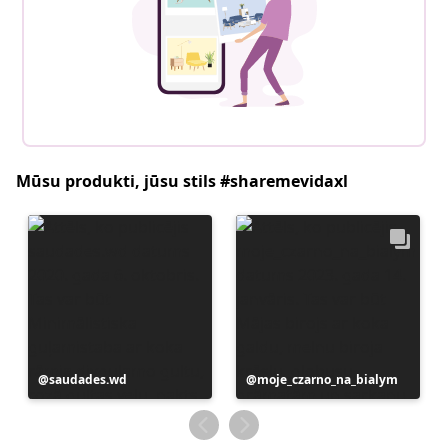
Mūsu produkti, jūsu stils #sharemevidaxl
Ierakstu
saudades.wd
Ierakstu
moje_czarno_na_bialym
publicējis
publicējis