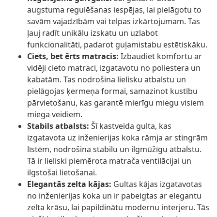
augstuma regulēšanas iespējas, lai pielāgotu to
savām vajadzībām vai telpas izkārtojumam. Tas
ļauj radīt unikālu izskatu un uzlabot
funkcionalitāti, padarot guļamistabu estētiskāku.
Ciets, bet ērts matracis:
Izbaudiet komfortu ar
vidēji cieto matraci, izgatavotu no poliestera un
kabatām. Tas nodrošina lielisku atbalstu un
pielāgojas ķermeņa formai, samazinot kustību
pārvietošanu, kas garantē mierīgu miegu visiem
miega veidiem.
Stabils atbalsts:
Šī kastveida gulta, kas
izgatavota uz inženierijas koka rāmja ar stingrām
līstēm, nodrošina stabilu un ilgmūžīgu atbalstu.
Tā ir lieliski piemērota matrača ventilācijai un
ilgstošai lietošanai.
Elegantās zelta kājas:
Gultas kājas izgatavotas
no inženierijas koka un ir pabeigtas ar elegantu
zelta krāsu, lai papildinātu modernu interjeru. Tās