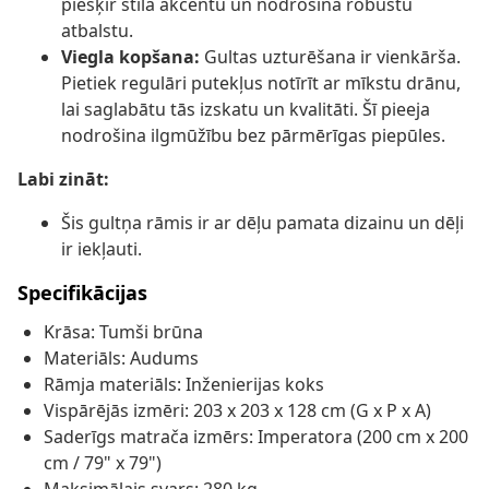
piešķir stila akcentu un nodrošina robustu
atbalstu.
Viegla kopšana:
Gultas uzturēšana ir vienkārša.
Pietiek regulāri putekļus notīrīt ar mīkstu drānu,
lai saglabātu tās izskatu un kvalitāti. Šī pieeja
nodrošina ilgmūžību bez pārmērīgas piepūles.
Labi zināt:
Šis gultņa rāmis ir ar dēļu pamata dizainu un dēļi
ir iekļauti.
Specifikācijas
Krāsa: Tumši brūna
Materiāls: Audums
Rāmja materiāls: Inženierijas koks
Vispārējās izmēri: 203 x 203 x 128 cm (G x P x A)
Saderīgs matrača izmērs: Imperatora (200 cm x 200
cm / 79" x 79")