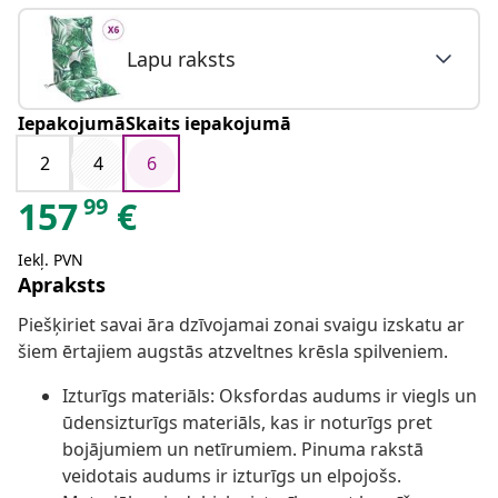
Lapu raksts
IepakojumāSkaits iepakojumā
2
4
6
99
157
€
Iekļ. PVN
Apraksts
Piešķiriet savai āra dzīvojamai zonai svaigu izskatu ar
šiem ērtajiem augstās atzveltnes krēsla spilveniem.
Izturīgs materiāls: Oksfordas audums ir viegls un
ūdensizturīgs materiāls, kas ir noturīgs pret
bojājumiem un netīrumiem. Pinuma rakstā
veidotais audums ir izturīgs un elpojošs.