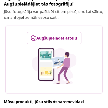
Augšupielādējiet tās fotogrāfiju!
Jūsu fotogrāfija var palīdzēt citiem pircējiem. Lai sāktu,
izmantojiet zemāk esošo saiti!
Augšupielādēt attēlu
Mūsu produkti, jūsu stils #sharemevidaxl