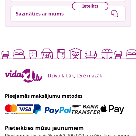
Ieteikts
Sazināties ar mums
Dzīvo labāk, tērē mazāk
Pieejamās maksājumu metodes
Pieteikties mūsu jaunumiem
Pievienojieties vairāk nekā 700 000 pircēju, kuri saņem