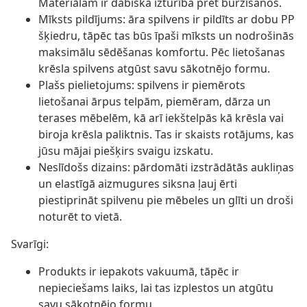
Materiālam ir dabiska izturība pret burzīšanos.
Mīksts pildījums: āra spilvens ir pildīts ar dobu PP
šķiedru, tāpēc tas būs īpaši mīksts un nodrošinās
maksimālu sēdēšanas komfortu. Pēc lietošanas
krēsla spilvens atgūst savu sākotnējo formu.
Plašs pielietojums: spilvens ir piemērots
lietošanai ārpus telpām, piemēram, dārza un
terases mēbelēm, kā arī iekštelpās kā krēsla vai
biroja krēsla paliktnis. Tas ir skaists rotājums, kas
jūsu mājai piešķirs svaigu izskatu.
Neslīdošs dizains: pārdomāti izstrādātās aukliņas
un elastīgā aizmugures siksna ļauj ērti
piestiprināt spilvenu pie mēbeles un glīti un droši
noturēt to vietā.
Svarīgi:
Produkts ir iepakots vakuumā, tāpēc ir
nepieciešams laiks, lai tas izplestos un atgūtu
savu sākotnējo formu.