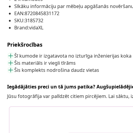
Sīkāku informāciju par mēbeļu apgāšanās novēršanu
EAN:8720845831172
SKU:3185732
Brand:vidaXL
Priekšrocības
Šī kumode ir izgatavota no izturīga inženierijas koka
Šis materiāls ir viegli tīrāms
Šis komplekts nodrošina daudz vietas
Iegādājāties preci un tā jums patika? Augšupielādējie
Jūsu fotogrāfija var palīdzēt citiem pircējiem. Lai sāktu,