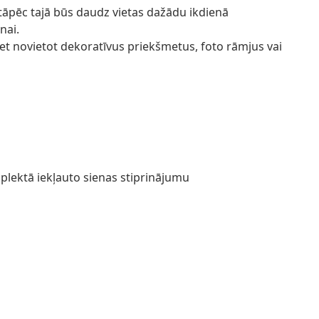
 tāpēc tajā būs daudz vietas dažādu ikdienā
nai.
iet novietot dekoratīvus priekšmetus, foto rāmjus vai
plektā iekļauto sienas stiprinājumu