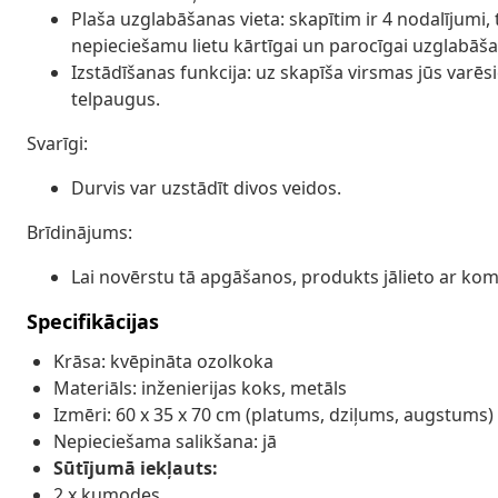
Plaša uzglabāšanas vieta: skapītim ir 4 nodalījumi,
nepieciešamu lietu kārtīgai un parocīgai uzglabāša
Izstādīšanas funkcija: uz skapīša virsmas jūs varēs
telpaugus.
Svarīgi:
Durvis var uzstādīt divos veidos.
Brīdinājums:
Lai novērstu tā apgāšanos, produkts jālieto ar kom
Specifikācijas
Krāsa: kvēpināta ozolkoka
Materiāls: inženierijas koks, metāls
Izmēri: 60 x 35 x 70 cm (platums, dziļums, augstums)
Nepieciešama salikšana: jā
Sūtījumā iekļauts:
2 x kumodes