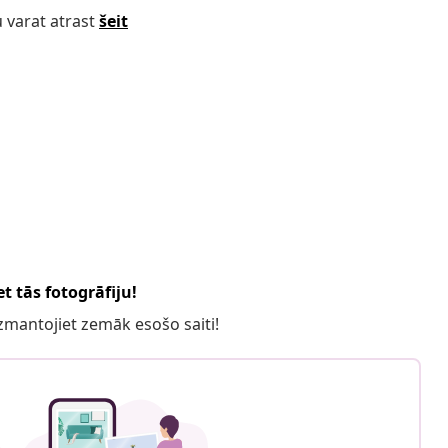
 varat atrast
šeit
t tās fotogrāfiju!
 izmantojiet zemāk esošo saiti!