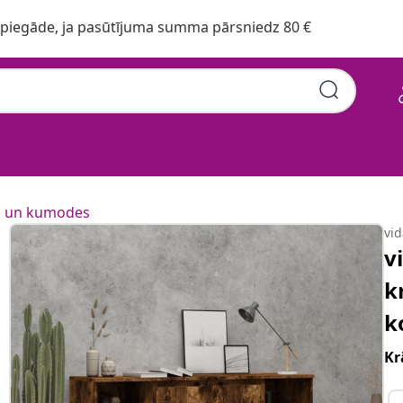
iegāde, ja pasūtījuma summa pārsniedz 80 €
s un kumodes
vi
v
k
k
Kr