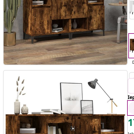
Ie
1
Iek