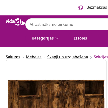
Iepriekšējais
Nākamais
Bezmaksas p
Kategorijas
Izsoles
Sākums
Mēbeles
Skapji un uzglabāšana
Sekcija