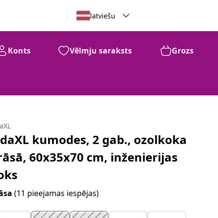
latviešu
Konts
Vēlmju saraksts
Grozs
daXL
idaXL kumodes, 2 gab., ozolkoka
rāsā, 60x35x70 cm, inženierijas
oks
āsa
(11 pieejamas iespējas)