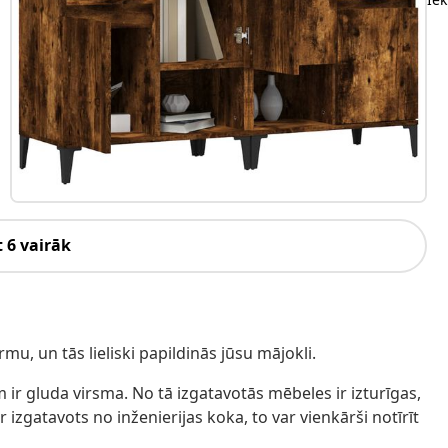
 6 vairāk
u, un tās lieliski papildinās jūsu mājokli.
m ir gluda virsma. No tā izgatavotās mēbeles ir izturīgas,
 izgatavots no inženierijas koka, to var vienkārši notīrīt