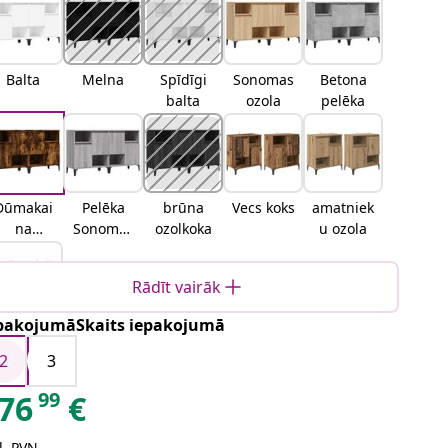
Balta
Melna
Spīdīgi
Sonomas
Betona
balta
ozola
pelēka
Dūmakai
Pelēka
brūna
Vecs koks
amatniek
na
Sonomas
ozolkoka
u ozola
ozolkoka
ozola
Rādīt vairāk
pakojumāSkaits iepakojumā
Melns
ozols
2
3
99
76
€
ļ. PVN