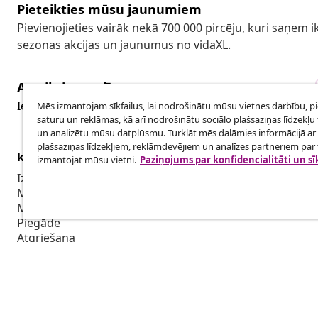
Pieteikties mūsu jaunumiem
Pievienojieties vairāk nekā 700 000 pircēju, kuri saņem
sezonas akcijas un jaunumus no vidaXL.
Atteikties no līguma
Iesniegt pieprasījumu par atteikšanos no pasūtījuma.
Mēs izmantojam sīkfailus, lai nodrošinātu mūsu vietnes darbību, p
saturu un reklāmas, kā arī nodrošinātu sociālo plašsaziņas līdzekļu 
un analizētu mūsu datplūsmu. Turklāt mēs dalāmies informācijā ar 
plašsaziņas līdzekļiem, reklāmdevējiem un analīzes partneriem par t
klientu apkalpoanaš
Uzņēmējdar
izmantojat mūsu vietni.
Paziņojums par konfidencialitāti un sī
Izsekot savu pasūtījumu
Biedru pro
Mans konts
Sadarbība m
Maksājums
Piegāde
Atgriešana
Preces informācija
Pasūtījums