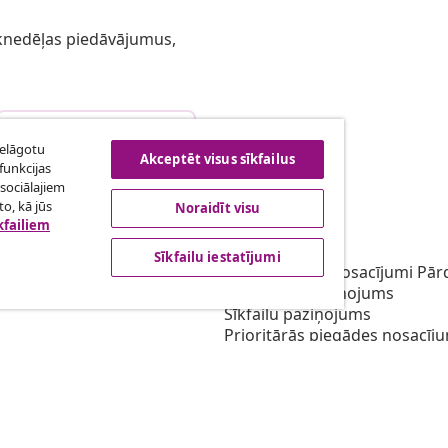
 iknedēļas piedāvājumus,
Atteikties no līguma
ielāgotu
Akceptēt visus sīkfailus
funkcijas
sociālajiem
o, kā jūs
Noraidīt visu
bība
vidaXL
kfailiem
gramma
Par vidaXL
Sīkfailu iestatījumi
ārketingā
Noteikumi un nosacījumi Pārd
Privātuma paziņojums
Sīkfailu paziņojums
Prioritārās piegādes nosacīj
Sīkfailu iestatījumi
Darbs pie vidaXL
Drošības
Atbildīgā persona ES
EPR politiku