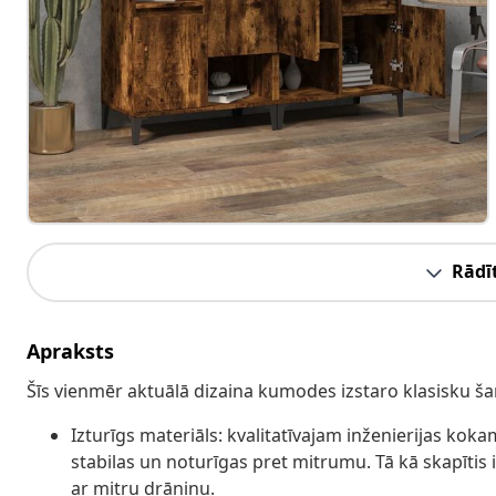
Rādīt
Apraksts
Šīs vienmēr aktuālā dizaina kumodes izstaro klasisku šarm
Izturīgs materiāls: kvalitatīvajam inženierijas koka
stabilas un noturīgas pret mitrumu. Tā kā skapītis ir
ar mitru drāniņu.