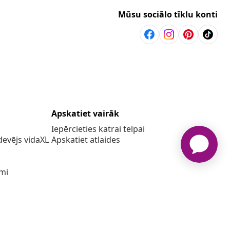
Mūsu sociālo tīklu konti
Apskatiet vairāk
Iepērcieties katrai telpai
evējs vidaXL
Apskatiet atlaides
umi