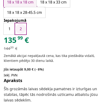
18 x 18 x 18 cm
18 x 18 x 33 cm
18 x 18 x 28-45.5 cm
Iepakojumā
1
2
99
135
€
99
144
€
Zemākā akcijai nepakļautā cena, kas tika piedāvāta vidaXL
klientiem pēdējo 30 dienu laikā.
Jūs ietaupāt 9,00 € (- 6%)
Iekļ. PVN
Apraksts
Šīs grozāmās laivas sēdekļa pamatnes ir izturīgas un
stabilas, tāpēc tās nodrošinās uzticamu atbalstu jūsu
laivas sēdeklim.