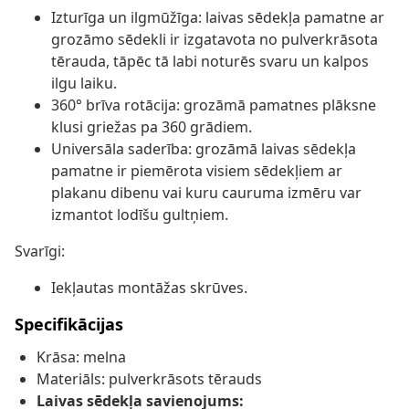
Izturīga un ilgmūžīga: laivas sēdekļa pamatne ar
grozāmo sēdekli ir izgatavota no pulverkrāsota
tērauda, tāpēc tā labi noturēs svaru un kalpos
ilgu laiku.
360° brīva rotācija: grozāmā pamatnes plāksne
klusi griežas pa 360 grādiem.
Universāla saderība: grozāmā laivas sēdekļa
pamatne ir piemērota visiem sēdekļiem ar
plakanu dibenu vai kuru cauruma izmēru var
izmantot lodīšu gultņiem.
Svarīgi:
Iekļautas montāžas skrūves.
Specifikācijas
Krāsa: melna
Materiāls: pulverkrāsots tērauds
Laivas sēdekļa savienojums: