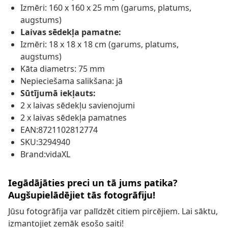
Izmēri: 160 x 160 x 25 mm (garums, platums,
augstums)
Laivas sēdekļa pamatne:
Izmēri: 18 x 18 x 18 cm (garums, platums,
augstums)
Kāta diametrs: 75 mm
Nepieciešama salikšana: jā
Sūtījumā iekļauts:
2 x laivas sēdekļu savienojumi
2 x laivas sēdekļa pamatnes
EAN:8721102812774
SKU:3294940
Brand:vidaXL
Iegādājāties preci un tā jums patika?
Augšupielādējiet tās fotogrāfiju!
Jūsu fotogrāfija var palīdzēt citiem pircējiem. Lai sāktu,
izmantojiet zemāk esošo saiti!