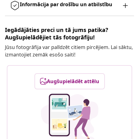
Informācija par drošību un atbilstību
Iegādājāties preci un tā jums patika?
Augšupielādējiet tās fotogrāfiju!
Jūsu fotogrāfija var palīdzēt citiem pircējiem. Lai sāktu,
izmantojiet zemāk esošo saiti!
Augšupielādēt attēlu