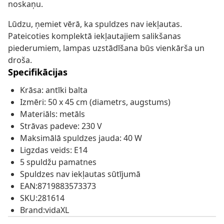
noskaņu.
Lūdzu, ņemiet vērā, ka spuldzes nav iekļautas.
Pateicoties komplektā iekļautajiem salikšanas
piederumiem, lampas uzstādīšana būs vienkārša un
droša.
Specifikācijas
Krāsa: antīki balta
Izmēri: 50 x 45 cm (diametrs, augstums)
Materiāls: metāls
Strāvas padeve: 230 V
Maksimālā spuldzes jauda: 40 W
Ligzdas veids: E14
5 spuldžu pamatnes
Spuldzes nav iekļautas sūtījumā
EAN:8719883573373
SKU:281614
Brand:vidaXL