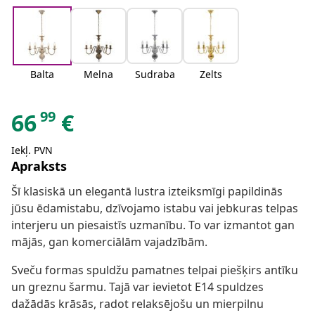
Balta
Melna
Sudraba
Zelts
99
66
€
Iekļ. PVN
Apraksts
Šī klasiskā un elegantā lustra izteiksmīgi papildinās
jūsu ēdamistabu, dzīvojamo istabu vai jebkuras telpas
interjeru un piesaistīs uzmanību. To var izmantot gan
mājās, gan komerciālām vajadzībām.
Sveču formas spuldžu pamatnes telpai piešķirs antīku
un greznu šarmu. Tajā var ievietot E14 spuldzes
dažādās krāsās, radot relaksējošu un mierpilnu