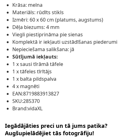
Krāsa: melna
Materiāls: rūdīts stikls
Izmēri: 60 x 60 cm (platums, augstums)
Dēļa biezums: 4 mm
Viegli piestiprināma pie sienas
Komplektā ir iekļauti uzstādīšanas piederumi
Nepieciešama salikšana: jā
Sūtījumā iekļauts:
1 x sausi tīrāmā tāfele
1 x tāfeles tīrītājs
1 x balta pildspalva
4 x magnēti
EAN:8719883913827
SKU:285370
Brand:vidaXL
Iegādājāties preci un tā jums patika?
Augšupielādējiet tās fotogrāfiju!