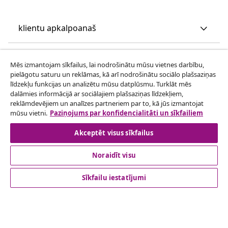
klientu apkalpoanaš
Uzņēmējdarbība
Mēs izmantojam sīkfailus, lai nodrošinātu mūsu vietnes darbību,
pielāgotu saturu un reklāmas, kā arī nodrošinātu sociālo plašsaziņas
līdzekļu funkcijas un analizētu mūsu datplūsmu. Turklāt mēs
vidaXL
dalāmies informācijā ar sociālajiem plašsaziņas līdzekļiem,
reklāmdevējiem un analīzes partneriem par to, kā jūs izmantojat
mūsu vietni.
Paziņojums par konfidencialitāti un sīkfailiem
Apskatiet vairāk
Akceptēt visus sīkfailus
Noraidīt visu
Sīkfailu iestatījumi
© 2008-2026 vidaXL www.vidaxl.lv ir vidaXL Marketplace
Europe B.V. tīmekļa vietne