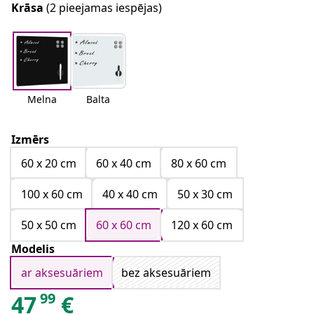
Krāsa
(2 pieejamas iespējas)
Melna
Balta
Izmērs
60 x 20 cm
60 x 40 cm
80 x 60 cm
100 x 60 cm
40 x 40 cm
50 x 30 cm
50 x 50 cm
60 x 60 cm
120 x 60 cm
Modelis
ar aksesuāriem
bez aksesuāriem
99
47
€