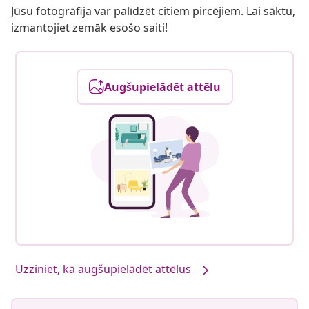
Jūsu fotogrāfija var palīdzēt citiem pircējiem. Lai sāktu,
izmantojiet zemāk esošo saiti!
Augšupielādēt attēlu
Uzziniet, kā augšupielādēt attēlus