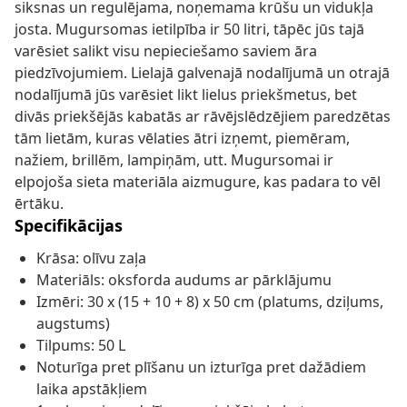
siksnas un regulējama, noņemama krūšu un vidukļa
josta. Mugursomas ietilpība ir 50 litri, tāpēc jūs tajā
varēsiet salikt visu nepieciešamo saviem āra
piedzīvojumiem. Lielajā galvenajā nodalījumā un otrajā
nodalījumā jūs varēsiet likt lielus priekšmetus, bet
divās priekšējās kabatās ar rāvējslēdzējiem paredzētas
tām lietām, kuras vēlaties ātri izņemt, piemēram,
nažiem, brillēm, lampiņām, utt. Mugursomai ir
elpojoša sieta materiāla aizmugure, kas padara to vēl
ērtāku.
Specifikācijas
Krāsa: olīvu zaļa
Materiāls: oksforda audums ar pārklājumu
Izmēri: 30 x (15 + 10 + 8) x 50 cm (platums, dziļums,
augstums)
Tilpums: 50 L
Noturīga pret plīšanu un izturīga pret dažādiem
laika apstākļiem