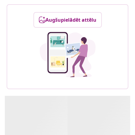
Augšupielādēt attēlu