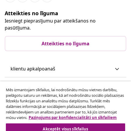
Atteikties no līguma
Iesniegt pieprasījumu par atteikšanos no
pasūtījuma.
Atteikties no līguma
klientu apkalpoanaš
Uzņēmējdarbība
Mēs izmantojam sīkfailus, lai nodrošinātu mūsu vietnes darbību,
pielāgotu saturu un reklāmas, kā arī nodrošinātu sociālo plašsaziņas
līdzekļu funkcijas un analizētu mūsu datplūsmu. Turklāt mēs
vidaXL
dalāmies informācijā ar sociālajiem plašsaziņas līdzekļiem,
reklāmdevējiem un analīzes partneriem par to, kā jūs izmantojat
mūsu vietni.
Paziņojums par konfidencialitāti un sīkfailiem
Apskatiet vairāk
Akceptēt visus sīkfailus