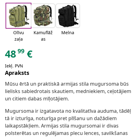
Olīvu
Kamuflāž
Melna
zaļa
as
99
48
€
Iekļ. PVN
Apraksts
Mūsu ērtā un praktiskā armijas stila mugursoma būs
lielisks sabiedrotais skautiem, medniekiem, ceļotājiem
un citiem dabas mīļotājiem.
Mugursoma ir izgatavota no kvalitatīva auduma, tādēļ
tā ir izturīga, noturīga pret plīšanu un dažādiem
laikapstākļiem. Armijas stila mugursomai ir divas
polsterētas un regulējamas plecu lences, savilkšanas