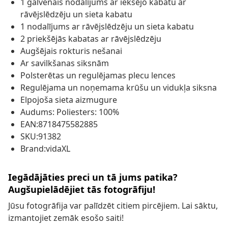
1 galvenais nodalījums ar iekšējo kabatu ar
rāvējslēdzēju un sieta kabatu
1 nodalījums ar rāvējslēdzēju un sieta kabatu
2 priekšējās kabatas ar rāvējslēdzēju
Augšējais rokturis nešanai
Ar savilkšanas siksnām
Polsterētas un regulējamas plecu lences
Regulējama un noņemama krūšu un vidukļa siksna
Elpojoša sieta aizmugure
Audums: Poliesters: 100%
EAN:8718475582885
SKU:91382
Brand:vidaXL
Iegādājāties preci un tā jums patika?
Augšupielādējiet tās fotogrāfiju!
Jūsu fotogrāfija var palīdzēt citiem pircējiem. Lai sāktu,
izmantojiet zemāk esošo saiti!