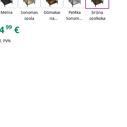
Melna
Sonomas
Dūmakai
Pelēka
brūna
ozola
na
Sonomas
ozolkoka
ozolkoka
ozola
99
4
€
ļ. PVN