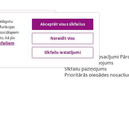
Atteikties no līguma
ielāgotu
Akceptēt visus sīkfailus
funkcijas
sociālajiem
o, kā jūs
Noraidīt visu
bība
vidaXL
kfailiem
gramma
Par vidaXL
Sīkfailu iestatījumi
ārketingā
Noteikumi un nosacījumi Pārd
Privātuma paziņojums
Sīkfailu paziņojums
Prioritārās piegādes nosacīj
Sīkfailu iestatījumi
Darbs pie vidaXL
Drošības
Atbildīgā persona ES
EPR politiku
Piekļūstamības paziņojums