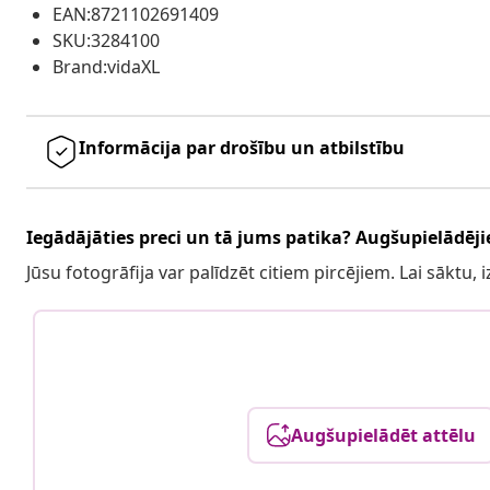
EAN:8721102691409
SKU:3284100
Brand:vidaXL
Informācija par drošību un atbilstību
Iegādājāties preci un tā jums patika? Augšupielādējie
Jūsu fotogrāfija var palīdzēt citiem pircējiem. Lai sāktu,
Augšupielādēt attēlu