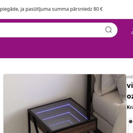
iegāde, ja pasūtījuma summa pārsniedz 80 €
vi
v
o
Kr