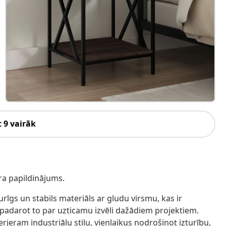
 9 vairāk
ra papildinājums.
turīgs un stabils materiāls ar gludu virsmu, kas ir
padarot to par uzticamu izvēli dažādiem projektiem.
erjeram industriālu stilu, vienlaikus nodrošinot izturību,