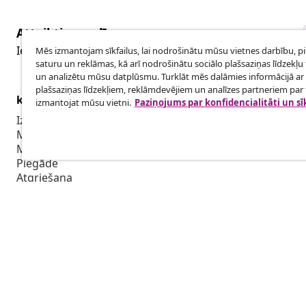
Atteikties no līguma
Iesniegt pieprasījumu par atteikšanos no pasūtījuma.
Mēs izmantojam sīkfailus, lai nodrošinātu mūsu vietnes darbību, p
saturu un reklāmas, kā arī nodrošinātu sociālo plašsaziņas līdzekļu 
un analizētu mūsu datplūsmu. Turklāt mēs dalāmies informācijā ar 
plašsaziņas līdzekļiem, reklāmdevējiem un analīzes partneriem par t
klientu apkalpoanaš
Uzņēmējdar
izmantojat mūsu vietni.
Paziņojums par konfidencialitāti un sī
Izsekot savu pasūtījumu
Biedru pro
Mans konts
Sadarbība m
Maksājums
Piegāde
Atgriešana
Preces informācija
Pasūtījums