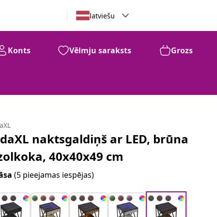
latviešu
Konts
Vēlmju saraksts
Grozs
daXL
idaXL naktsgaldiņš ar LED, brūna
zolkoka, 40x40x49 cm
āsa
(5 pieejamas iespējas)