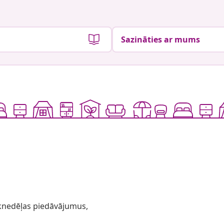
Sazināties ar mums
 iknedēļas piedāvājumus,