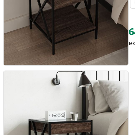
6
Iek