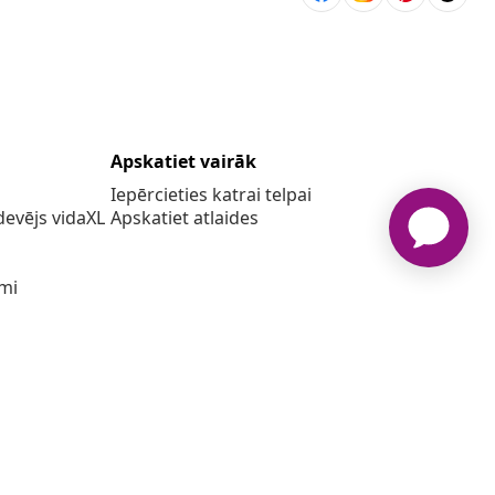
Apskatiet vairāk
Iepērcieties katrai telpai
evējs vidaXL
Apskatiet atlaides
umi