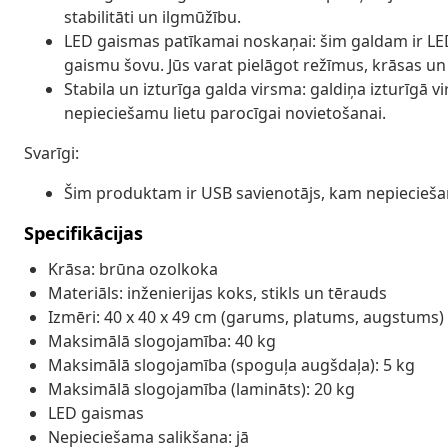
stabilitāti un ilgmūžību.
LED gaismas patīkamai noskaņai: šim galdam ir LED 
gaismu šovu. Jūs varat pielāgot režīmus, krāsas un 
Stabila un izturīga galda virsma: galdiņa izturīgā vi
nepieciešamu lietu parocīgai novietošanai.
Svarīgi:
Šim produktam ir USB savienotājs, kam nepieciešams
Specifikācijas
Krāsa: brūna ozolkoka
Materiāls: inženierijas koks, stikls un tērauds
Izmēri: 40 x 40 x 49 cm (garums, platums, augstums)
Maksimālā slogojamība: 40 kg
Maksimālā slogojamība (spoguļa augšdaļa): 5 kg
Maksimālā slogojamība (lamināts): 20 kg
LED gaismas
Nepieciešama salikšana: jā