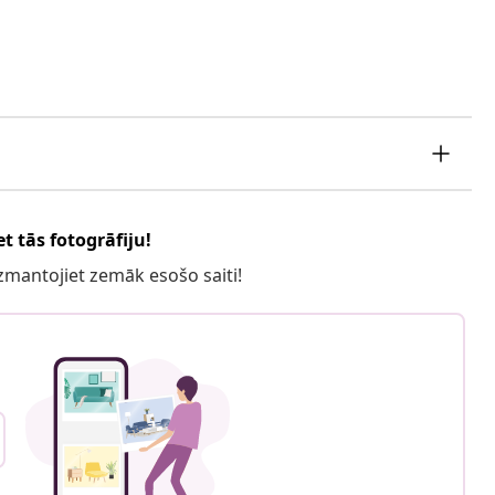
t tās fotogrāfiju!
 izmantojiet zemāk esošo saiti!