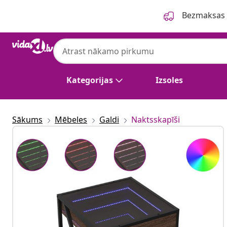
Iepriekšējais
Nākamais
Bezmaksas p
Kategorijas
Izsoles
Sākums
Mēbeles
Galdi
Naktsskapīši