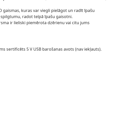
gaismas, kuras var viegli pielāgot un radīt īpašu
spilgtumu, radot telpā īpašu gaisotni.
rsma ir lieliski piemērota dzērienu vai citu jums
 sertificēts 5 V USB barošanas avots (nav iekļauts).