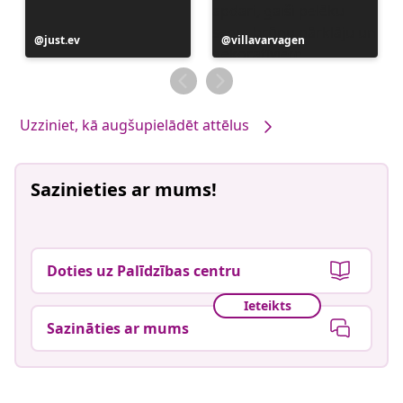
Ierakstu
just.ev
Ierakstu
villavarvagen
publicējis
publicējis
Uzziniet, kā augšupielādēt attēlus
Sazinieties ar mums!
Doties uz Palīdzības centru
Ieteikts
Sazināties ar mums