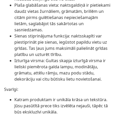
Plaša glabāšanas vieta: naktsgaldiņā ir pietiekami
daudz vietas žurnāliem, grāmatām, brillēm un
citām pirms gulētiešanas nepieciešamajām
lietām, saglabājot tās sakārtotas un
sasniedzamas.
Sienas stiprinājuma funkcija: naktsskapīti var
piestiprināt pie sienas, iegūstot papildu vietu uz
grīdas. Tas ļaus jums maksimāli palielināt grīdas
platību un uzturēt tīrību.
Izturīga virsma: Gultas skapja izturīgā virsma ir
lieliski piemērota galda lampu, modinātāju,
grāmatu, attēlu rāmju, mazu podu stādu,
dekorāciju vai citu būtisku lietu novietošanai.
Svarīgi:
Katram produktam ir unikāla krāsa un tekstūra.
Jūsu pasūtītā prece tiks izvēlēta nejauši, tāpēc tā
būs ekskluzīvi unikāla.