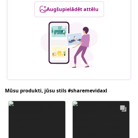
Augšupielādēt attēlu
Mūsu produkti, jūsu stils #sharemevidaxl