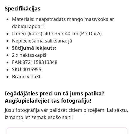
Specifikācijas
Materiāls: neapstrādāts mango masīvkoks ar
dabīgu apdari
Izmēri (katrs): 40 x 35 x 40 cm (P x D x A)
Nepieciešama salikšana: jā
Sūtījumā iekļauts:
2 x naktsskapīši
EAN:8721158313348
SKU:4015955
Brand:vidaXL
Iegādājāties preci un tā jums patika?
Augšupielādējiet tās fotogrāfiju!
Jūsu fotogrāfija var palīdzēt citiem pircējiem. Lai sāktu,
izmantojiet zemāk esošo saiti!