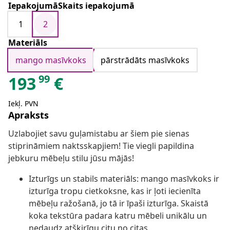
IepakojumāSkaits iepakojumā
1
2
Materiāls
mango masīvkoks
pārstrādāts masīvkoks
99
193
€
Iekļ. PVN
Apraksts
Uzlabojiet savu guļamistabu ar šiem pie sienas
stiprināmiem naktsskapjiem! Tie viegli papildina
jebkuru mēbeļu stilu jūsu mājās!
Izturīgs un stabils materiāls: mango masīvkoks ir
izturīga tropu cietkoksne, kas ir ļoti iecienīta
mēbeļu ražošanā, jo tā ir īpaši izturīga. Skaistā
koka tekstūra padara katru mēbeli unikālu un
nedaudz atšķirīgu citu no citas.