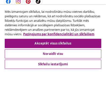
Mēs izmantojam sīkfailus, lai nodrošinātu mūsu vietnes darbību,
Atteikties no līguma
pielāgotu saturu un reklāmas, kā arī nodrošinātu sociālo plašsaziņas
Iesniegt pieprasījumu par atteikšanos no
līdzekļu funkcijas un analizētu mūsu datplūsmu. Turklāt mēs
dalāmies informācijā ar sociālajiem plašsaziņas līdzekļiem,
pasūtījuma.
reklāmdevējiem un analīzes partneriem par to, kā jūs izmantojat
mūsu vietni.
Paziņojums par konfidencialitāti un sīkfailiem
Atteikties no līguma
Akceptēt visus sīkfailus
Noraidīt visu
klientu apkalpoanaš
Sīkfailu iestatījumi
Uzņēmējdarbība
vidaXL
Apskatiet vairāk