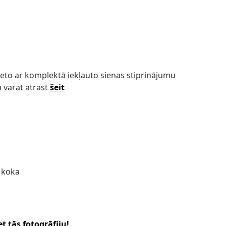
ieto ar komplektā iekļauto sienas stiprinājumu
 varat atrast
šeit
s koka
t tās fotogrāfiju!