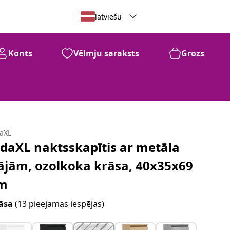
latviešu
Konts
Vēlmju saraksts
Grozs
daXL
idaXL naktsskapītis ar metāla
ājām, ozolkoka krāsa, 40x35x69
m
āsa
(13 pieejamas iespējas)