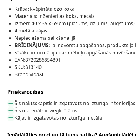
Krāsa: kvēpināta ozolkoka
Materiāls: inženierijas koks, metāls
Izmēri: 40 x 35 x 69 cm (platums, dziļums, augstums)
4 metāla kājas
Nepieciešama salikšana: jā
BRĪDINĀJUMS:
lai novērstu apgāšanos, produkts jāl
Sīkāku informāciju par mēbeļu apgāšanās novēršanu
EAN:8720286854891
SKU:813140
Brand:vidaXL
Priekšrocības
Šis naktsskapītis ir izgatavots no izturīga inženierija
Šis materiāls ir viegli tīrāms
Kājas ir izgatavotas no izturīga metāla
Iegādājāties preci un tā jums patika? Augšupielādējie