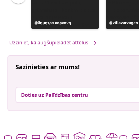
Ierakstu
δημητρα καρκανη
Ierakstu
villavarvagen
publicējis
publicējis
Uzziniet, kā augšupielādēt attēlus
Sazinieties ar mums!
Doties uz Palīdzības centru