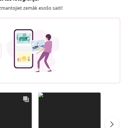
 izmantojiet zemāk esošo saiti!