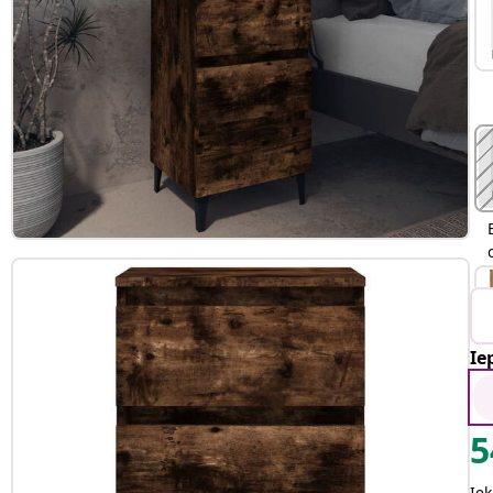
Ie
5
Iek