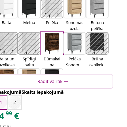
Balta
Melna
Pelēka
Sonomas
Betona
ozola
pelēka
Balta un
Spīdīgi
Dūmakai
Pelēka
Brūna
ozolkoka
balta
na
Sonomas
ozolkoka
ozolkoka
ozola
brūna
ozolkoka
Rādīt vairāk
pakojumāSkaits iepakojumā
Veca
Amatniek
Melns
koka
u
ozols
1
2
ozolaama
99
4
€
tnieku
ozola
ļ. PVN