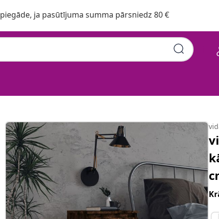
iegāde, ja pasūtījuma summa pārsniedz 80 €
vi
v
k
c
Kr