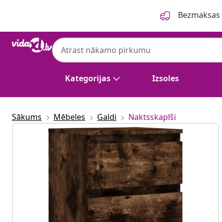
Iepriekšējais
Nākamais
Bezmaksas p
Kategorijas
Izsoles
Sākums
Mēbeles
Galdi
Naktsskapīši