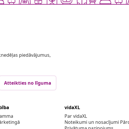
 iknedēļas piedāvājumus,
Atteikties no līguma
bība
vidaXL
gramma
Par vidaXL
ārketingā
Noteikumi un nosacījumi Pārd
Privātuma paziņojums