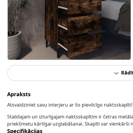
Rādīt
Apraksts
Atsvaidziniet savu interjeru ar šo pievilcīgo naktsskapīti
Stabilajam un izturīgajam naktsskapītim ir četras metāla
priekšmetu kārtīgai uzglabāšanai. Skapīti var vienkārši n
Specifikācijas