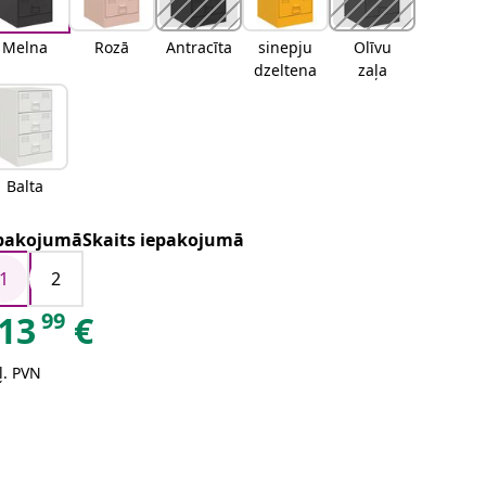
Melna
Rozā
Antracīta
sinepju
Olīvu
dzeltena
zaļa
Balta
pakojumāSkaits iepakojumā
1
2
99
13
€
ļ. PVN