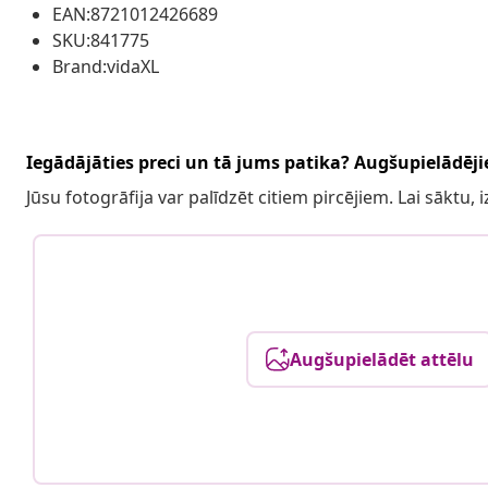
EAN:8721012426689
SKU:841775
Brand:vidaXL
Iegādājāties preci un tā jums patika? Augšupielādējie
Jūsu fotogrāfija var palīdzēt citiem pircējiem. Lai sāktu,
Augšupielādēt attēlu