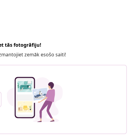
t tās fotogrāfiju!
 izmantojiet zemāk esošo saiti!