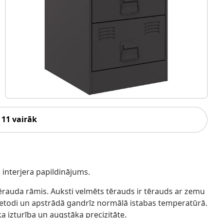
 11 vairāk
u interjera papildinājums.
tērauda rāmis. Auksti velmēts tērauds ir tērauds ar zemu
metodi un apstrādā gandrīz normālā istabas temperatūrā.
a izturība un augstāka precizitāte.