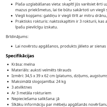
Plaša uzglabāšanas vieta: skapītī jūs varēsiet ērti 
mazus priekšmetus, lai tie būtu sakārtoti un viegli
Viegli kopjams: galdiņu ir viegli tīrīt ar mitru drā
Praktisks rokturis: naktsskapītim ir 3 rokturii, kas
īpašu pievilcīgu izskatu.
Brīdinājums:
Lai novērstu apgāšanos, produkts jālieto ar sienas 
Specifikācijas
Krāsa: melna
Materiāls: auksti velmēts tērauds
Izmēri: 34,5 x 39 x 62 cm (platums, dziļums, augstum
Maksimālā slogojamība: 24 kg
3 atvilktnes
Ar 3 metāla rokturiem
Nepieciešama salikšana: jā
Sīkāku informāciju par mēbeļu apgāšanās novēršanu