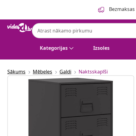
Iepriekšējais
Nākamais
Bezmaksas p
Kategorijas
Izsoles
Sākums
Mēbeles
Galdi
Naktsskapīši