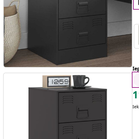
Ie
1
Iek