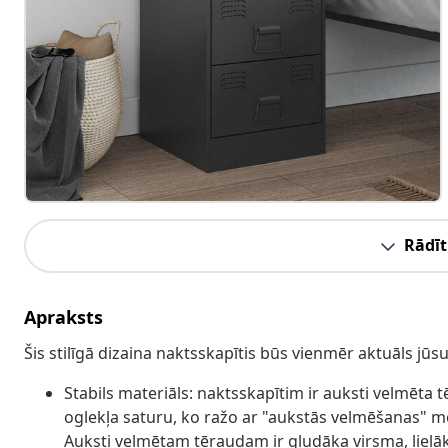
Rādīt
Apraksts
Šis stilīgā dizaina naktsskapītis būs vienmēr aktuāls jūs
Stabils materiāls: naktsskapītim ir auksti velmēta 
oglekļa saturu, ko ražo ar "aukstās velmēšanas" 
Auksti velmētam tēraudam ir gludāka virsma, lielāk