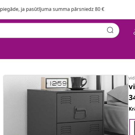
iegāde, ja pasūtījuma summa pārsniedz 80 €
vi
v
3
Kr