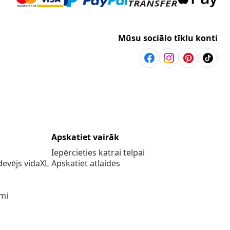
Mūsu sociālo tīklu konti
Apskatiet vairāk
Iepērcieties katrai telpai
evējs vidaXL
Apskatiet atlaides
umi