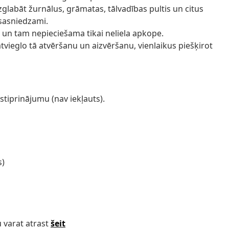
uzglabāt žurnālus, grāmatas, tālvadības pultis un citus
 sasniedzami.
nu, un tam nepieciešama tikai neliela apkope.
 atvieglo tā atvēršanu un aizvēršanu, vienlaikus piešķirot
stiprinājumu (nav iekļauts).
s)
 varat atrast
šeit