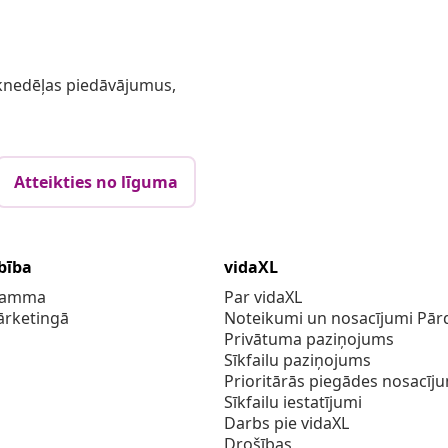
 iknedēļas piedāvājumus,
Atteikties no līguma
bība
vidaXL
gramma
Par vidaXL
ārketingā
Noteikumi un nosacījumi Pārd
Privātuma paziņojums
Sīkfailu paziņojums
Prioritārās piegādes nosacīj
Sīkfailu iestatījumi
Darbs pie vidaXL
Drošības