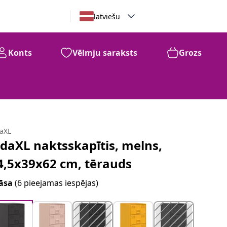
latviešu
Konts
Vēlmju saraksts
Grozs
daXL
idaXL naktsskapītis, melns,
4,5x39x62 cm, tērauds
āsa
(6 pieejamas iespējas)