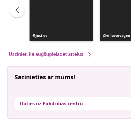
Ierakstu
just.ev
Ierakstu
villavarvagen
publicējis
publicējis
Uzziniet, kā augšupielādēt attēlus
Sazinieties ar mums!
Doties uz Palīdzības centru