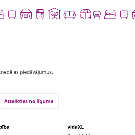
 iknedēļas piedāvājumus,
Atteikties no līguma
bība
vidaXL