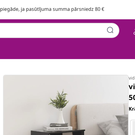
iegāde, ja pasūtījuma summa pārsniedz 80 €
vi
v
5
Kr