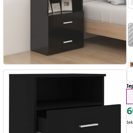
Ie
6
Iek