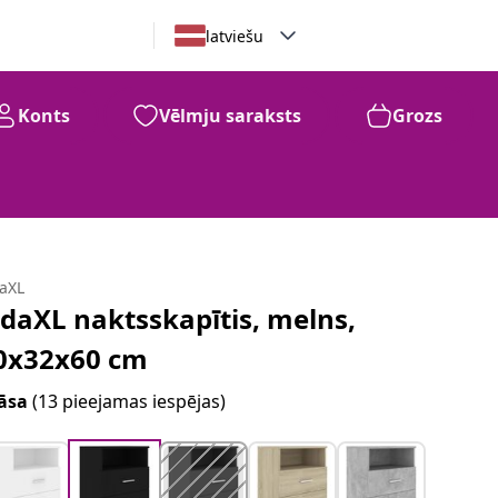
latviešu
Konts
Vēlmju saraksts
Grozs
daXL
idaXL naktsskapītis, melns,
0x32x60 cm
āsa
(13 pieejamas iespējas)