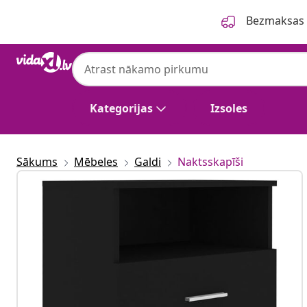
Iepriekšējais
Nākamais
Bezmaksas p
Kategorijas
Izsoles
Sākums
Mēbeles
Galdi
Naktsskapīši