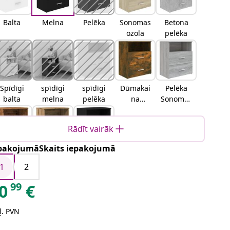
Balta
Melna
Pelēka
Sonomas
Betona
ozola
pelēka
Spīdīgi
spīdīgi
spīdīgi
Dūmakai
Pelēka
balta
melna
pelēka
na
Sonomas
ozolkoka
ozola
Rādīt vairāk
pakojumāSkaits iepakojumā
Veca
Amatniek
Melns
koka
u
ozols
1
2
ozolaama
99
0
€
tnieku
ozola
ļ. PVN