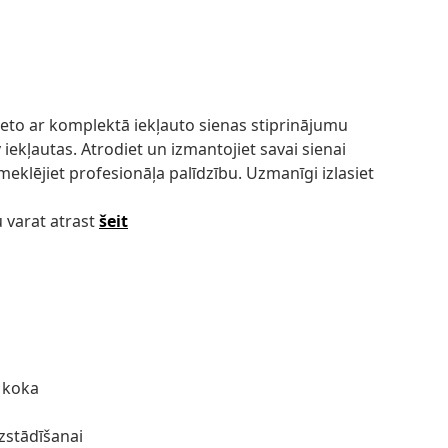
ieto ar komplektā iekļauto sienas stiprinājumu
 iekļautas. Atrodiet un izmantojiet savai sienai
meklējiet profesionāļa palīdzību. Uzmanīgi izlasiet
 varat atrast
šeit
s koka
zstādīšanai