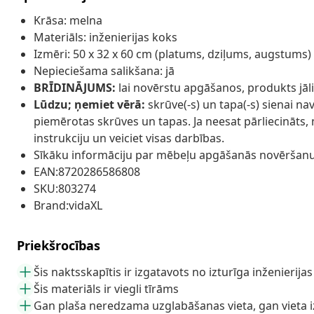
Krāsa: melna
Materiāls: inženierijas koks
Izmēri: 50 x 32 x 60 cm (platums, dziļums, augstums)
Nepieciešama salikšana: jā
BRĪDINĀJUMS:
lai novērstu apgāšanos, produkts jāl
Lūdzu; ņemiet vērā:
skrūve(-s) un tapa(-s) sienai nav
piemērotas skrūves un tapas. Ja neesat pārliecināts, 
instrukciju un veiciet visas darbības.
Sīkāku informāciju par mēbeļu apgāšanās novēršanu
EAN:8720286586808
SKU:803274
Brand:vidaXL
Priekšrocības
Šis naktsskapītis ir izgatavots no izturīga inženierija
Šis materiāls ir viegli tīrāms
Gan plaša neredzama uzglabāšanas vieta, gan vieta i