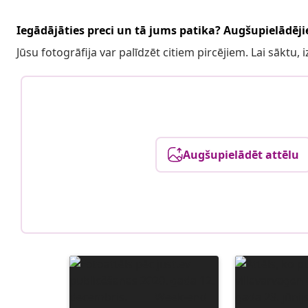
Iegādājāties preci un tā jums patika? Augšupielādējie
Jūsu fotogrāfija var palīdzēt citiem pircējiem. Lai sāktu,
Augšupielādēt attēlu