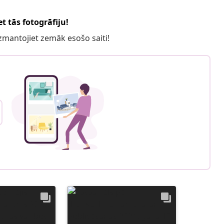
t tās fotogrāfiju!
 izmantojiet zemāk esošo saiti!