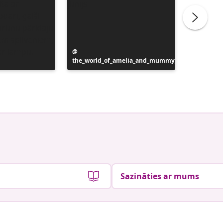
Ierakstu
the_world_of_amelia_and_mummy_
publicējis
Ierakstu
δημητρα
publicēj
Sazināties ar mums