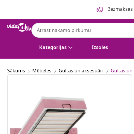
Iepriekšējais
Nākamais
Bezmaksas p
Kategorijas
Izsoles
Sākums
Mēbeles
Gultas un aksesuāri
Gultas un 