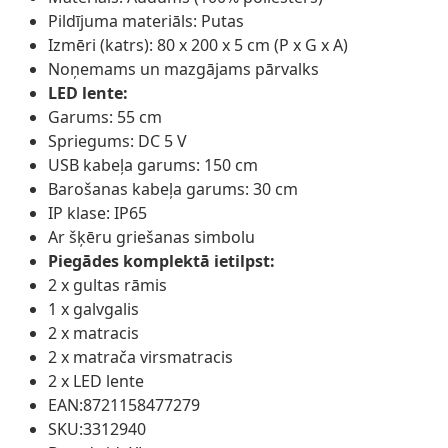
Pildījuma materiāls: Putas
Izmēri (katrs): 80 x 200 x 5 cm (P x G x A)
Noņemams un mazgājams pārvalks
LED lente:
Garums: 55 cm
Spriegums: DC 5 V
USB kabeļa garums: 150 cm
Barošanas kabeļa garums: 30 cm
IP klase: IP65
Ar šķēru griešanas simbolu
Piegādes komplektā ietilpst:
2 x gultas rāmis
1 x galvgalis
2 x matracis
2 x matrača virsmatracis
2 x LED lente
EAN:8721158477279
SKU:3312940