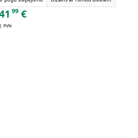
99
41
€
ļ. PVN