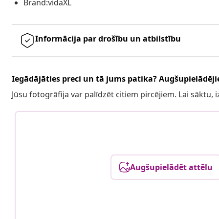
Brand:vidaXL
Informācija par drošību un atbilstību
Iegādājāties preci un tā jums patika? Augšupielādējie
Jūsu fotogrāfija var palīdzēt citiem pircējiem. Lai sāktu,
Augšupielādēt attēlu