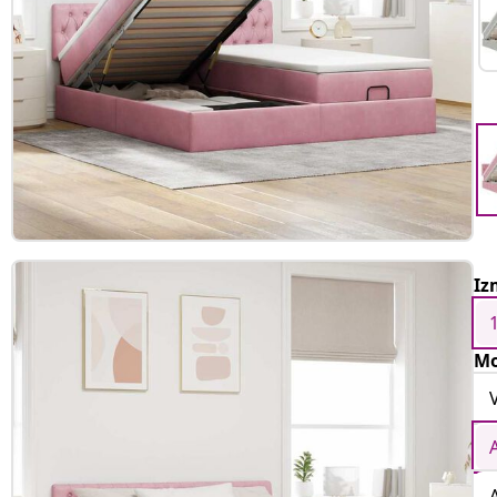
Iz
Mo