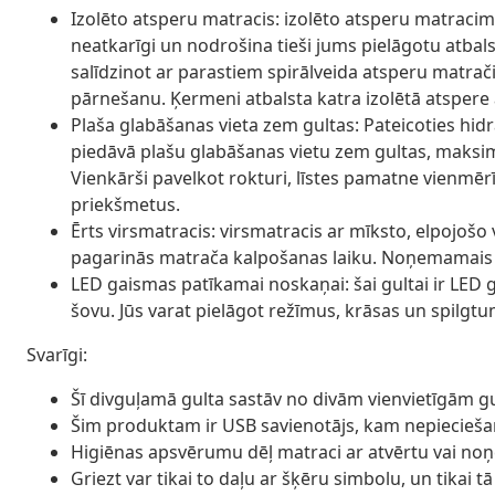
Izolēto atsperu matracis: izolēto atsperu matracim 
neatkarīgi un nodrošina tieši jums pielāgotu atbalst
salīdzinot ar parastiem spirālveida atsperu matra
pārnešanu. Ķermeni atbalsta katra izolētā atspere 
Plaša glabāšanas vieta zem gultas: Pateicoties h
piedāvā plašu glabāšanas vietu zem gultas, maksim
Vienkārši pavelkot rokturi, līstes pamatne vienmērī
priekšmetus.
Ērts virsmatracis: virsmatracis ar mīksto, elpojoš
pagarinās matrača kalpošanas laiku. Noņemamais pā
LED gaismas patīkamai noskaņai: šai gultai ir LED g
šovu. Jūs varat pielāgot režīmus, krāsas un spilgtu
Svarīgi:
Šī divguļamā gulta sastāv no divām vienvietīgām gul
Šim produktam ir USB savienotājs, kam nepieciešams
Higiēnas apsvērumu dēļ matraci ar atvērtu vai no
Griezt var tikai to daļu ar šķēru simbolu, un tikai t