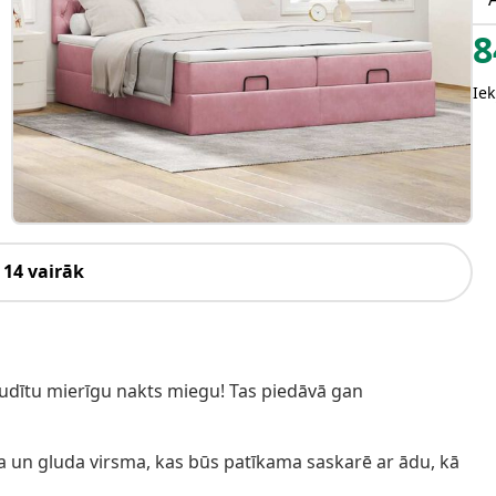
8
Iek
 14 vairāk
audītu mierīgu nakts miegu! Tas piedāvā gan
 un gluda virsma, kas būs patīkama saskarē ar ādu, kā