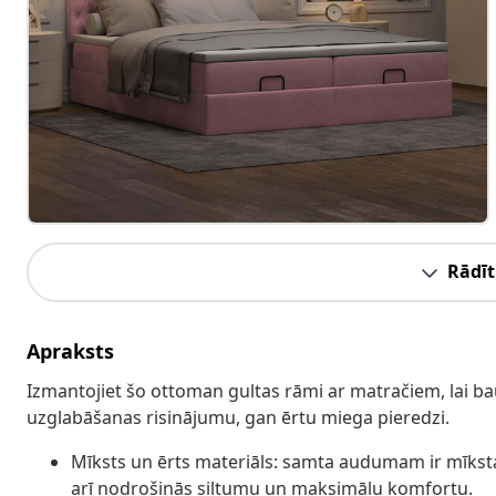
Rādīt
Apraksts
Izmantojiet šo ottoman gultas rāmi ar matračiem, lai b
uzglabāšanas risinājumu, gan ērtu miega pieredzi.
Mīksts un ērts materiāls: samta audumam ir mīksta
arī nodrošinās siltumu un maksimālu komfortu.