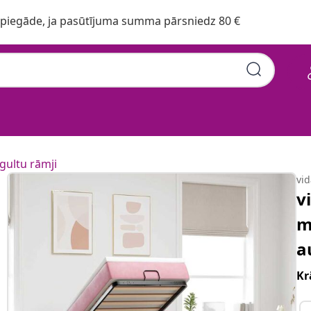
iegāde, ja pasūtījuma summa pārsniedz 80 €
gultu rāmji
vi
v
m
a
Kr