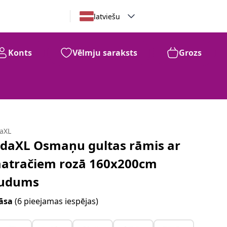
latviešu
Konts
Vēlmju saraksts
Grozs
daXL
idaXL Osmaņu gultas rāmis ar
atračiem rozā 160x200cm
udums
āsa
(6 pieejamas iespējas)