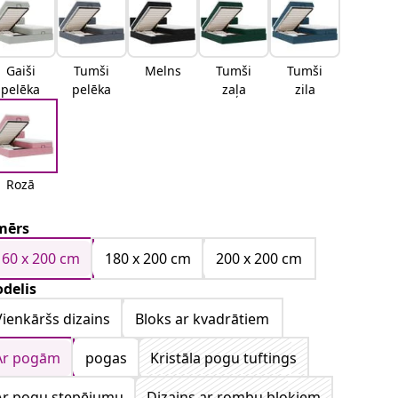
Gaiši
Tumši
Melns
Tumši
Tumši
pelēka
pelēka
zaļa
zila
Rozā
mērs
160 x 200 cm
180 x 200 cm
200 x 200 cm
delis
Vienkāršs dizains
Bloks ar kvadrātiem
Ar pogām
pogas
Kristāla pogu tuftings
Ar pogu stepējumu
Dizains ar rombu blokiem