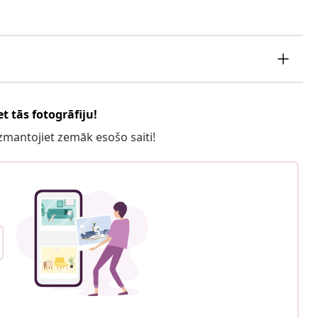
t tās fotogrāfiju!
 izmantojiet zemāk esošo saiti!