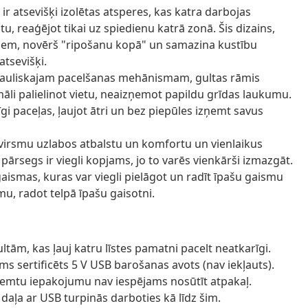
ir atsevišķi izolētas atsperes, kas katra darbojas
u, reaģējot tikai uz spiedienu katrā zonā. Šis dizains,
čiem, novērš "ripošanu kopā" un samazina kustību
atsevišķi.
idrauliskajam pacelšanas mehānismam, gultas rāmis
āli palielinot vietu, neaizņemot papildu grīdas laukumu.
gi paceļas, ļaujot ātri un bez piepūles izņemt savus
o virsmu uzlabos atbalstu un komfortu un vienlaikus
rsegs ir viegli kopjams, jo to varēs vienkārši izmazgāt.
aismas, kuras var viegli pielāgot un radīt īpašu gaismu
mu, radot telpā īpašu gaisotni.
tām, kas ļauj katru līstes pamatni pacelt neatkarīgi.
 sertificēts 5 V USB barošanas avots (nav iekļauts).
ņemtu iepakojumu nav iespējams nosūtīt atpakaļ.
ā daļa ar USB turpinās darboties kā līdz šim.