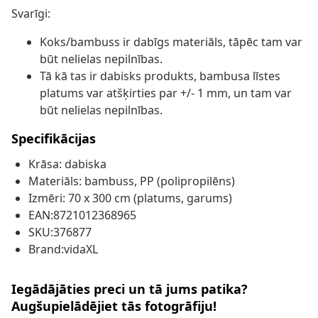
Svarīgi:
Koks/bambuss ir dabīgs materiāls, tāpēc tam var
būt nelielas nepilnības.
Tā kā tas ir dabisks produkts, bambusa līstes
platums var atšķirties par +/- 1 mm, un tam var
būt nelielas nepilnības.
Specifikācijas
Krāsa: dabiska
Materiāls: bambuss, PP (polipropilēns)
Izmēri: 70 x 300 cm (platums, garums)
EAN:8721012368965
SKU:376877
Brand:vidaXL
Iegādājāties preci un tā jums patika?
Augšupielādējiet tās fotogrāfiju!