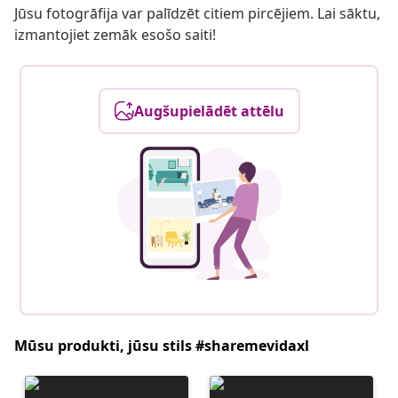
Jūsu fotogrāfija var palīdzēt citiem pircējiem. Lai sāktu,
izmantojiet zemāk esošo saiti!
Augšupielādēt attēlu
Mūsu produkti, jūsu stils #sharemevidaxl