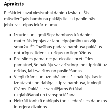
Apraksts
Piešķiriet savai viesistabai dabīgu izskatu! Šis
mūsdienīgais bambusa paklājs lieliski papildinās
jebkuras telpas iekārtojumu.
Izturīgs un ilgmūžīgs: bambuss kā dabīgs
materiāls lepojas ar labu elpojamību un vāju
smaržu. Šīs īpašības padara bambusa paklājus
noturīgus, ūdensizturīgus un ilgmūžīgus.
Pretslīdes pamatne: pateicoties pretslīdes
pamatnei, šo paklāju var arī stingri nostiprināt uz
grīdas, lai izvairītos no paslīdēšanas.
Viegli tīrāms un uzglabājams: šis paklājs, kas ir
izgatavots no dabīga, stipra bambusa, ir viegli
tīrāms. Paklājs ir sarullējams ērtākai
uzglabāšanai un transportēšanai.
Neitrāli toņi: tā dabīgais tonis iederēsies daudzos
interjera dizainos.