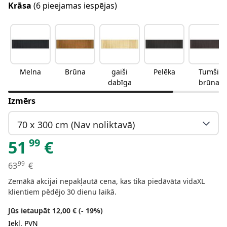
Krāsa
(6 pieejamas iespējas)
Melna
Brūna
gaiši
Pelēka
Tumši
dabīga
brūna
Izmērs
70 x 300 cm (Nav noliktavā)
99
51
€
99
63
€
Zemākā akcijai nepakļautā cena, kas tika piedāvāta vidaXL
klientiem pēdējo 30 dienu laikā.
Jūs ietaupāt 12,00 € (- 19%)
Iekļ. PVN