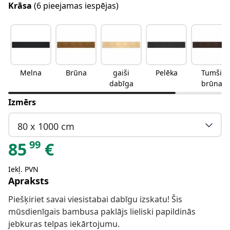
Krāsa
(6 pieejamas iespējas)
Melna
Brūna
gaiši
Pelēka
Tumši
dabīga
brūna
Izmērs
80 x 1000 cm
99
85
€
Iekļ. PVN
Apraksts
Piešķiriet savai viesistabai dabīgu izskatu! Šis
mūsdienīgais bambusa paklājs lieliski papildinās
jebkuras telpas iekārtojumu.