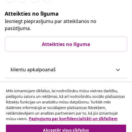
Atteikties no līguma
Iesniegt pieprasījumu par atteikšanos no
pasūtījuma.
Atteikties no līguma
klientu apkalpoanaš
Uzņēmējdarbība
Mēs izmantojam sīkfailus, lai nodrošinātu mūsu vietnes darbību,
pielāgotu saturu un reklāmas, kā arī nodrošinātu sociālo plašsaziņas
līdzekļu funkcijas un analizētu mūsu datplūsmu. Turklāt mēs
vidaXL
dalāmies informācijā ar sociālajiem plašsaziņas līdzekļiem,
reklāmdevējiem un analīzes partneriem par to, kā jūs izmantojat
mūsu vietni.
Paziņojums par konfidencialitāti un sīkfailiem
Apskatiet vairāk
Akceptēt visus sīkfailus