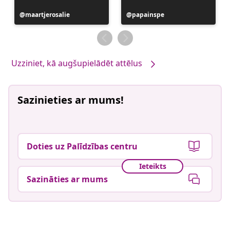
Ierakstu
maartjerosalie
Ierakstu
papainspe
publicējis
publicējis
Uzziniet, kā augšupielādēt attēlus
Sazinieties ar mums!
Doties uz Palīdzības centru
Ieteikts
Sazināties ar mums