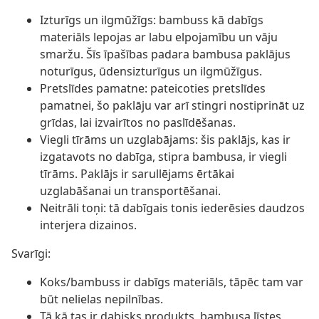
Izturīgs un ilgmūžīgs: bambuss kā dabīgs
materiāls lepojas ar labu elpojamību un vāju
smaržu. Šīs īpašības padara bambusa paklājus
noturīgus, ūdensizturīgus un ilgmūžīgus.
Pretslīdes pamatne: pateicoties pretslīdes
pamatnei, šo paklāju var arī stingri nostiprināt uz
grīdas, lai izvairītos no paslīdēšanas.
Viegli tīrāms un uzglabājams: šis paklājs, kas ir
izgatavots no dabīga, stipra bambusa, ir viegli
tīrāms. Paklājs ir sarullējams ērtākai
uzglabāšanai un transportēšanai.
Neitrāli toņi: tā dabīgais tonis iederēsies daudzos
interjera dizainos.
Svarīgi:
Koks/bambuss ir dabīgs materiāls, tāpēc tam var
būt nelielas nepilnības.
Tā kā tas ir dabisks produkts, bambusa līstes