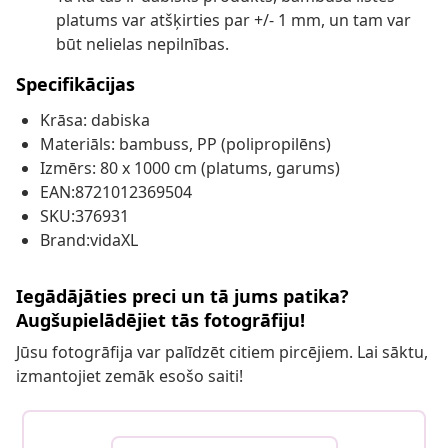
platums var atšķirties par +/- 1 mm, un tam var
būt nelielas nepilnības.
Specifikācijas
Krāsa: dabiska
Materiāls: bambuss, PP (polipropilēns)
Izmērs: 80 x 1000 cm (platums, garums)
EAN:8721012369504
SKU:376931
Brand:vidaXL
Iegādājāties preci un tā jums patika?
Augšupielādējiet tās fotogrāfiju!
Jūsu fotogrāfija var palīdzēt citiem pircējiem. Lai sāktu,
izmantojiet zemāk esošo saiti!