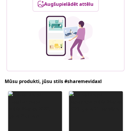
Augšupielādēt attēlu
Mūsu produkti, jūsu stils #sharemevidaxl