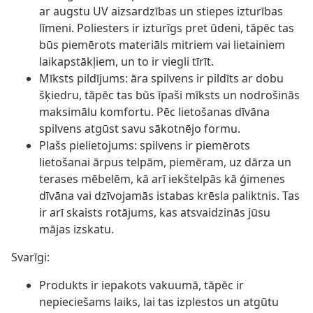
ar augstu UV aizsardzības un stiepes izturības
līmeni. Poliesters ir izturīgs pret ūdeni, tāpēc tas
būs piemērots materiāls mitriem vai lietainiem
laikapstākļiem, un to ir viegli tīrīt.
Mīksts pildījums: āra spilvens ir pildīts ar dobu
šķiedru, tāpēc tas būs īpaši mīksts un nodrošinās
maksimālu komfortu. Pēc lietošanas dīvāna
spilvens atgūst savu sākotnējo formu.
Plašs pielietojums: spilvens ir piemērots
lietošanai ārpus telpām, piemēram, uz dārza un
terases mēbelēm, kā arī iekštelpās kā ģimenes
dīvāna vai dzīvojamās istabas krēsla paliktnis. Tas
ir arī skaists rotājums, kas atsvaidzinās jūsu
mājas izskatu.
Svarīgi:
Produkts ir iepakots vakuumā, tāpēc ir
nepieciešams laiks, lai tas izplestos un atgūtu