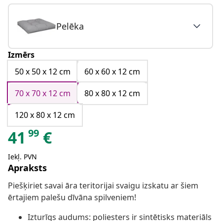
Pelēka
Izmērs
50 x 50 x 12 cm
60 x 60 x 12 cm
70 x 70 x 12 cm
80 x 80 x 12 cm
120 x 80 x 12 cm
99
41
€
Iekļ. PVN
Apraksts
Piešķiriet savai āra teritorijai svaigu izskatu ar šiem
ērtajiem palešu dīvāna spilveniem!
Izturīgs audums: poliesters ir sintētisks materiāls