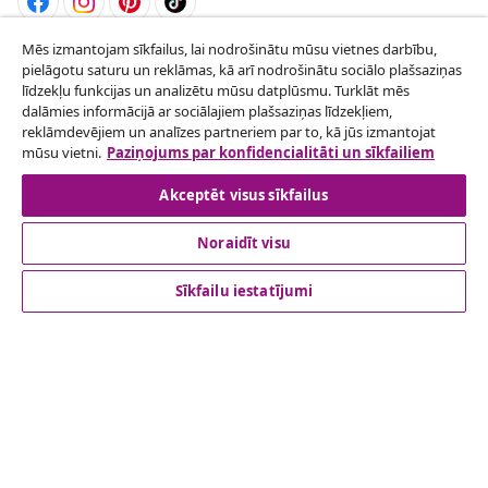
Mēs izmantojam sīkfailus, lai nodrošinātu mūsu vietnes darbību,
Atteikties no līguma
pielāgotu saturu un reklāmas, kā arī nodrošinātu sociālo plašsaziņas
Iesniegt pieprasījumu par atteikšanos no
līdzekļu funkcijas un analizētu mūsu datplūsmu. Turklāt mēs
dalāmies informācijā ar sociālajiem plašsaziņas līdzekļiem,
pasūtījuma.
reklāmdevējiem un analīzes partneriem par to, kā jūs izmantojat
mūsu vietni.
Paziņojums par konfidencialitāti un sīkfailiem
Atteikties no līguma
Akceptēt visus sīkfailus
Noraidīt visu
klientu apkalpoanaš
Sīkfailu iestatījumi
Uzņēmējdarbība
vidaXL
Apskatiet vairāk