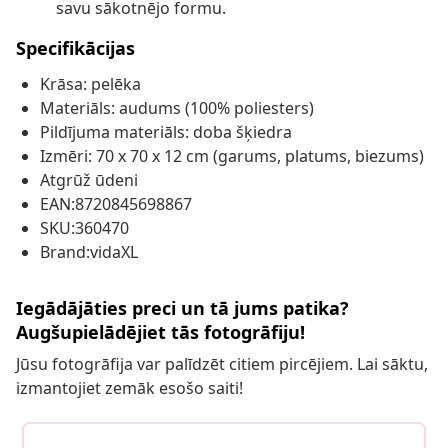
savu sākotnējo formu.
Specifikācijas
Krāsa: pelēka
Materiāls: audums (100% poliesters)
Pildījuma materiāls: doba šķiedra
Izmēri: 70 x 70 x 12 cm (garums, platums, biezums)
Atgrūž ūdeni
EAN:8720845698867
SKU:360470
Brand:vidaXL
Iegādājāties preci un tā jums patika?
Augšupielādējiet tās fotogrāfiju!
Jūsu fotogrāfija var palīdzēt citiem pircējiem. Lai sāktu,
izmantojiet zemāk esošo saiti!