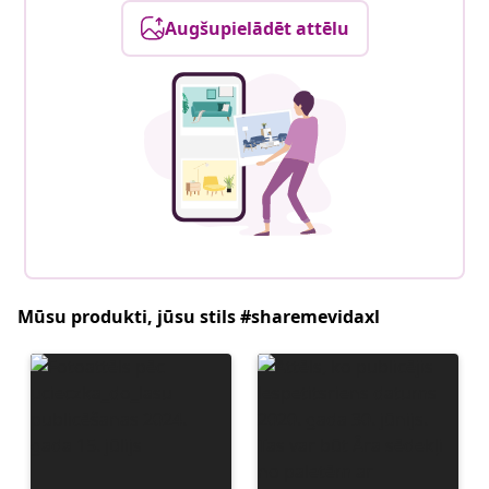
Augšupielādēt attēlu
Mūsu produkti, jūsu stils #sharemevidaxl