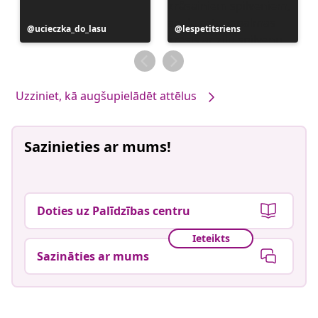
Ierakstu
ucieczka_do_lasu
Ierakstu
lespetitsriens
publicējis
publicējis
Uzziniet, kā augšupielādēt attēlus
Sazinieties ar mums!
Doties uz Palīdzības centru
Ieteikts
Sazināties ar mums