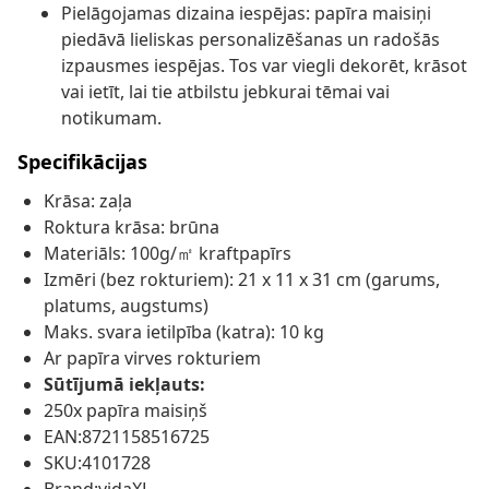
Pielāgojamas dizaina iespējas: papīra maisiņi
piedāvā lieliskas personalizēšanas un radošās
izpausmes iespējas. Tos var viegli dekorēt, krāsot
vai ietīt, lai tie atbilstu jebkurai tēmai vai
notikumam.
Specifikācijas
Krāsa: zaļa
Roktura krāsa: brūna
Materiāls: 100g/㎡ kraftpapīrs
Izmēri (bez rokturiem): 21 x 11 x 31 cm (garums,
platums, augstums)
Maks. svara ietilpība (katra): 10 kg
Ar papīra virves rokturiem
Sūtījumā iekļauts:
250x papīra maisiņš
EAN:8721158516725
SKU:4101728