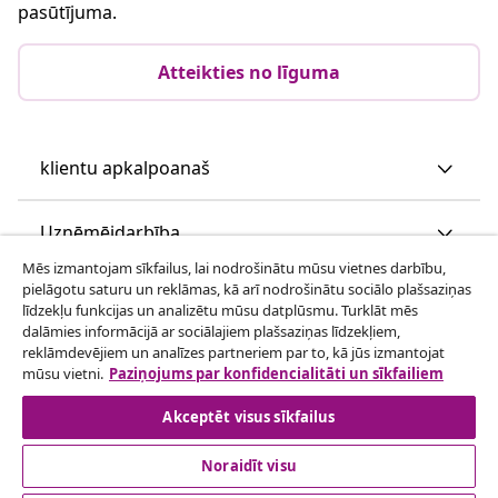
pasūtījuma.
Atteikties no līguma
klientu apkalpoanaš
Uzņēmējdarbība
Mēs izmantojam sīkfailus, lai nodrošinātu mūsu vietnes darbību,
pielāgotu saturu un reklāmas, kā arī nodrošinātu sociālo plašsaziņas
vidaXL
līdzekļu funkcijas un analizētu mūsu datplūsmu. Turklāt mēs
dalāmies informācijā ar sociālajiem plašsaziņas līdzekļiem,
reklāmdevējiem un analīzes partneriem par to, kā jūs izmantojat
Apskatiet vairāk
mūsu vietni.
Paziņojums par konfidencialitāti un sīkfailiem
Akceptēt visus sīkfailus
Noraidīt visu