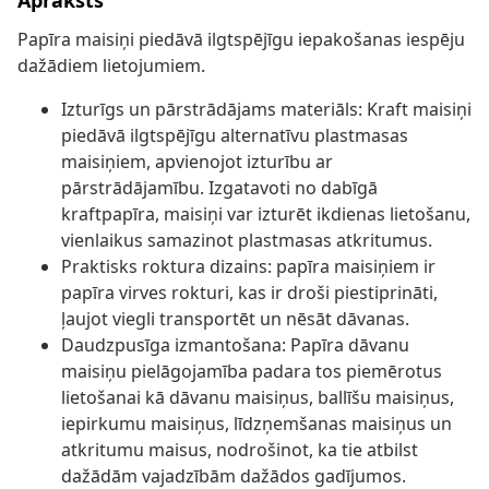
Apraksts
Papīra maisiņi piedāvā ilgtspējīgu iepakošanas iespēju
dažādiem lietojumiem.
Izturīgs un pārstrādājams materiāls: Kraft maisiņi
piedāvā ilgtspējīgu alternatīvu plastmasas
maisiņiem, apvienojot izturību ar
pārstrādājamību. Izgatavoti no dabīgā
kraftpapīra, maisiņi var izturēt ikdienas lietošanu,
vienlaikus samazinot plastmasas atkritumus.
Praktisks roktura dizains: papīra maisiņiem ir
papīra virves rokturi, kas ir droši piestiprināti,
ļaujot viegli transportēt un nēsāt dāvanas.
Daudzpusīga izmantošana: Papīra dāvanu
maisiņu pielāgojamība padara tos piemērotus
lietošanai kā dāvanu maisiņus, ballīšu maisiņus,
iepirkumu maisiņus, līdzņemšanas maisiņus un
atkritumu maisus, nodrošinot, ka tie atbilst
dažādām vajadzībām dažādos gadījumos.