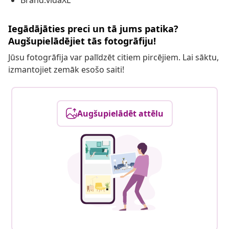
Brand:vidaXL
Iegādājāties preci un tā jums patika?
Augšupielādējiet tās fotogrāfiju!
Jūsu fotogrāfija var palīdzēt citiem pircējiem. Lai sāktu,
izmantojiet zemāk esošo saiti!
Augšupielādēt attēlu