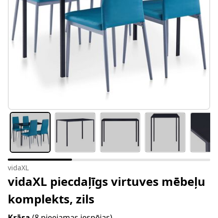
vidaXL
vidaXL piecdaļīgs virtuves mēbeļu
komplekts, zils
Krāsa
(8 pieejamas iespējas)