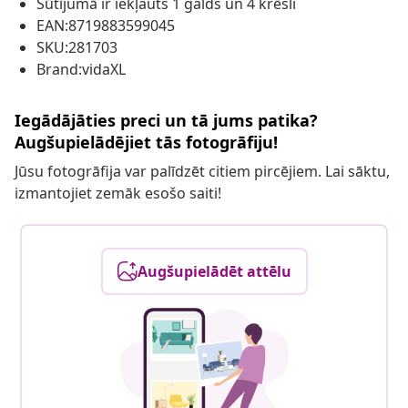
Sūtījumā ir iekļauts 1 galds un 4 krēsli
EAN:8719883599045
SKU:281703
Brand:vidaXL
Iegādājāties preci un tā jums patika?
Augšupielādējiet tās fotogrāfiju!
Jūsu fotogrāfija var palīdzēt citiem pircējiem. Lai sāktu,
izmantojiet zemāk esošo saiti!
Augšupielādēt attēlu