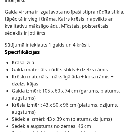
interjeru.
Galda virsma ir izgatavota no īpaši stipra rūdīta stikla,
tāpēc tā ir viegli tīrāma. Katrs krēsls ir apvilkts ar
kvalitatīvu mākslīgo ādu. Mīkstais, polsterētais
sēdeklis ir ļoti ērts.
Sūtījumā ir iekļauts 1 galds un 4 krēsli.
Specifikācijas
Krāsa: zila
Galda materiāls: rūdīts stikls + dzelzs rāmis
Krēslu materiāls: mākslīgā āda + koka rāmis +
dzelzs kājas
Galda izmēri: 105 x 60 x 74 cm (garums, platums,
augstums)
Krēsla izmēri: 43 x 50 x 96 cm (platums, dziļums,
augstums)
Sēdekļa izmēri: 43 x 39 cm (platums, dziļums)
Sēdekļa augstums no zemes: 46 cm