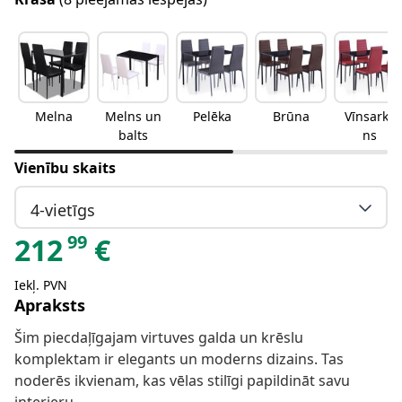
Melna
Melns un
Pelēka
Brūna
Vīnsarka
balts
ns
Vienību skaits
4-vietīgs
99
212
€
Iekļ. PVN
Apraksts
Šim piecdaļīgajam virtuves galda un krēslu
komplektam ir elegants un moderns dizains. Tas
noderēs ikvienam, kas vēlas stilīgi papildināt savu