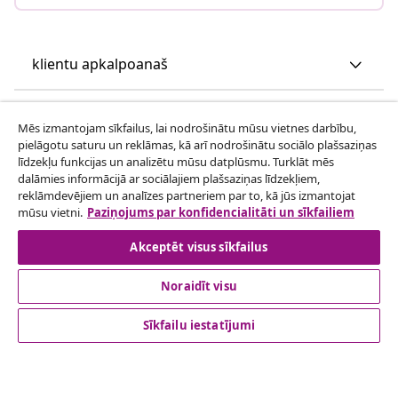
klientu apkalpoanaš
Uzņēmējdarbība
Mēs izmantojam sīkfailus, lai nodrošinātu mūsu vietnes darbību,
pielāgotu saturu un reklāmas, kā arī nodrošinātu sociālo plašsaziņas
līdzekļu funkcijas un analizētu mūsu datplūsmu. Turklāt mēs
vidaXL
dalāmies informācijā ar sociālajiem plašsaziņas līdzekļiem,
reklāmdevējiem un analīzes partneriem par to, kā jūs izmantojat
mūsu vietni.
Paziņojums par konfidencialitāti un sīkfailiem
Apskatiet vairāk
Akceptēt visus sīkfailus
Noraidīt visu
Sīkfailu iestatījumi
© 2008-2026 vidaXL www.vidaxl.lv ir vidaXL Marketplace
Europe B.V. tīmekļa vietne