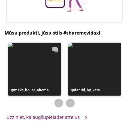
Mūsu produkti, jūsu stils #sharemevidaxl
Ierakstu
make_house_ahome
Ierakstu
dandd_by_kate
publicējis
publicējis
Uzziniet, kā augšupielādēt attēlus